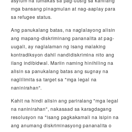
asylum na tumakas sa pag-uusig sa kanilang
mga bansang pinagmulan at nag-aaplay para
sa refugee status.
Ang panukalang batas, na naglalayong alisin
ang mapang-diskriminang pananalita at pag-
uugali, ay naglalaman ng isang malaking
kontradiksyon dahil nandidiskrimina nito ang
ilang indibidwal. Mariin naming hinihiling na
alisin sa panukalang batas ang sugnay na
naglilimita sa target sa "mga legal na
naninirahan".
Kahit na hindi alisin ang pariralang "mga legal
na naninirahan", nakasaad sa karagdagang
resolusyon na "isang pagkakamali na isipin na
ang anumang diskriminasyong pananalita o