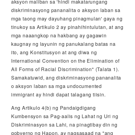
aksyon maliban sa 'hindi makatarungang
diskriminasyong pananalita o aksyon laban sa
mga taong may dayuhang pinagmulan' gaya ng
tinukoy sa Artikulo 2 ay pinahihintulutan, at ang
mga naaangkop na hakbang ay gagawin
kaugnay ng layunin ng panukalang batas na
ito, ang Konstitusyon at ang diwa ng
International Convention on the Elimination of
All Forms of Racial Discrimination" (Talata 1).
Samakatuwid, ang diskriminasyong pananalita
o aksyon laban sa mga undocumented
immigrant ay hindi dapat talagang tiisin.
Ang Artikulo 4(b) ng Pandaigdigang
Kumbensyon sa Pag-aalis ng Lahat ng Uri ng
Diskriminasyon sa Lahi, na pinagtibay din ng
gobyerno ng Hapon, ay nagsasaad na "ang