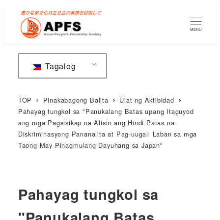
Lumaktaw
sa
MENU
pangunahing
nilalaman
Tagalog
TOP
Pinakabagong Balita
Ulat ng Aktibidad
Pahayag tungkol sa "Panukalang Batas upang Itaguyod
ang mga Pagsisikap na Alisin ang Hindi Patas na
Diskriminasyong Pananalita at Pag-uugali Laban sa mga
Taong May Pinagmulang Dayuhang sa Japan"
Pahayag tungkol sa
"Panukalang Batas