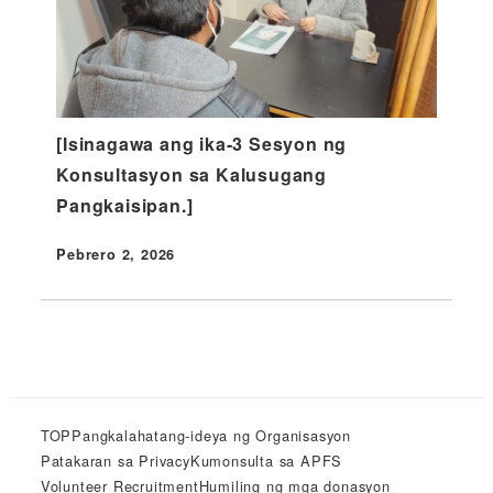
[Isinagawa ang ika-3 Sesyon ng
Konsultasyon sa Kalusugang
Pangkaisipan.]
Pebrero 2, 2026
Nai-publish
TOP
Pangkalahatang-ideya ng Organisasyon
Patakaran sa Privacy
Kumonsulta sa APFS
Volunteer Recruitment
Humiling ng mga donasyon