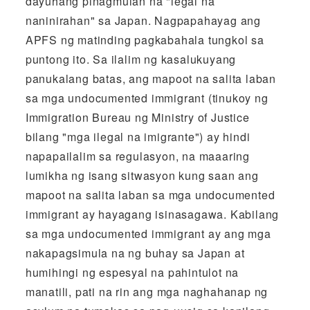
dayuhang pinagmulan na "legal na
naninirahan" sa Japan. Nagpapahayag ang
APFS ng matinding pagkabahala tungkol sa
puntong ito. Sa ilalim ng kasalukuyang
panukalang batas, ang mapoot na salita laban
sa mga undocumented immigrant (tinukoy ng
Immigration Bureau ng Ministry of Justice
bilang "mga ilegal na imigrante") ay hindi
napapailalim sa regulasyon, na maaaring
lumikha ng isang sitwasyon kung saan ang
mapoot na salita laban sa mga undocumented
immigrant ay hayagang isinasagawa. Kabilang
sa mga undocumented immigrant ay ang mga
nakapagsimula na ng buhay sa Japan at
humihingi ng espesyal na pahintulot na
manatili, pati na rin ang mga naghahanap ng