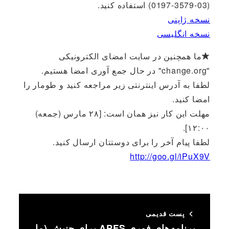
(03-3579-0197) استفاده کنید.
نسخه ژاپنی
نسخه انگلیسی
★ما همچنین در سایت امضای الکترونیکی
"change.org" در حال جمع آوری امضا هستیم.
لطفا به آدرس اینترنتی زیر مراجعه کنید و طومار را
امضا کنید.
مهلت این کار نیز همان است: [۲۸ مارس (جمعه)
۱۲:۰۰].
لطفا پیام آخر را برای دوستتان ارسال کنید.
http://goo.gl/iPuX9V
پست قدیمی
برنامه‌های فوری APFS برای جنبش (ما