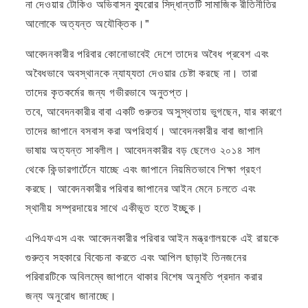
না দেওয়ার টোকিও অভিবাসন ব্যুরোর সিদ্ধান্তটি সামাজিক রীতিনীতির
আলোকে অত্যন্ত অযৌক্তিক।"
আবেদনকারীর পরিবার কোনোভাবেই দেশে তাদের অবৈধ প্রবেশ এবং
অবৈধভাবে অবস্থানকে ন্যায্যতা দেওয়ার চেষ্টা করছে না। তারা
তাদের কৃতকর্মের জন্য গভীরভাবে অনুতপ্ত।
তবে, আবেদনকারীর বাবা একটি গুরুতর অসুস্থতায় ভুগছেন, যার কারণে
তাদের জাপানে বসবাস করা অপরিহার্য। আবেদনকারীর বাবা জাপানি
ভাষায় অত্যন্ত সাবলীল। আবেদনকারীর বড় ছেলেও ২০১৪ সাল
থেকে কিন্ডারগার্টেনে যাচ্ছে এবং জাপানে নিয়মিতভাবে শিক্ষা গ্রহণ
করছে। আবেদনকারীর পরিবার জাপানের আইন মেনে চলতে এবং
স্থানীয় সম্প্রদায়ের সাথে একীভূত হতে ইচ্ছুক।
এপিএফএস এবং আবেদনকারীর পরিবার আইন মন্ত্রণালয়কে এই রায়কে
গুরুত্ব সহকারে বিবেচনা করতে এবং আপিল ছাড়াই তিনজনের
পরিবারটিকে অবিলম্বে জাপানে থাকার বিশেষ অনুমতি প্রদান করার
জন্য অনুরোধ জানাচ্ছে।