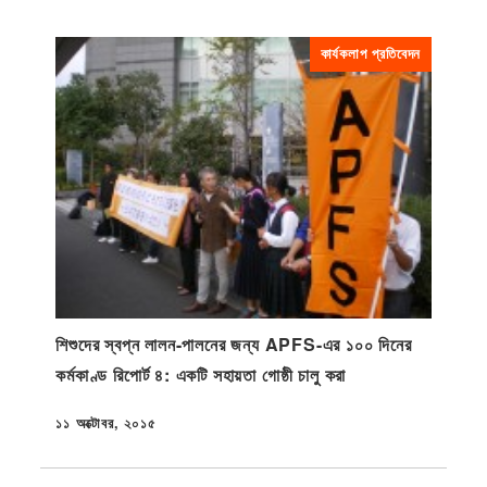
কার্যকলাপ প্রতিবেদন
শিশুদের স্বপ্ন লালন-পালনের জন্য APFS-এর ১০০ দিনের
কর্মকাণ্ড রিপোর্ট ৪: একটি সহায়তা গোষ্ঠী চালু করা
১১ অক্টোবর, ২০১৫
প্রকাশিত