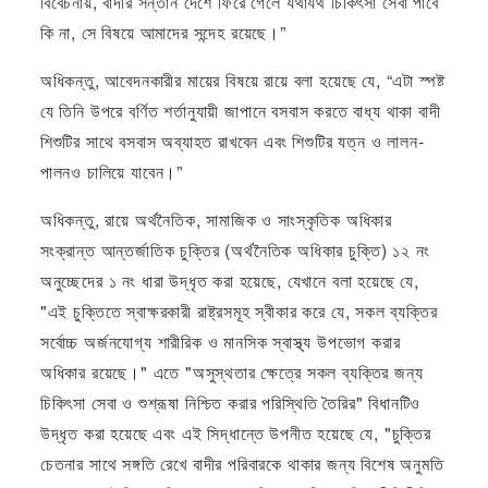
বিবেচনায়, বাদীর সন্তান দেশে ফিরে গেলে যথাযথ চিকিৎসা সেবা পাবে
কি না, সে বিষয়ে আমাদের সন্দেহ রয়েছে।”
অধিকন্তু, আবেদনকারীর মায়ের বিষয়ে রায়ে বলা হয়েছে যে, “এটা স্পষ্ট
যে তিনি উপরে বর্ণিত শর্তানুযায়ী জাপানে বসবাস করতে বাধ্য থাকা বাদী
শিশুটির সাথে বসবাস অব্যাহত রাখবেন এবং শিশুটির যত্ন ও লালন-
পালনও চালিয়ে যাবেন।”
অধিকন্তু, রায়ে অর্থনৈতিক, সামাজিক ও সাংস্কৃতিক অধিকার
সংক্রান্ত আন্তর্জাতিক চুক্তির (অর্থনৈতিক অধিকার চুক্তি) ১২ নং
অনুচ্ছেদের ১ নং ধারা উদ্ধৃত করা হয়েছে, যেখানে বলা হয়েছে যে,
"এই চুক্তিতে স্বাক্ষরকারী রাষ্ট্রসমূহ স্বীকার করে যে, সকল ব্যক্তির
সর্বোচ্চ অর্জনযোগ্য শারীরিক ও মানসিক স্বাস্থ্য উপভোগ করার
অধিকার রয়েছে।" এতে "অসুস্থতার ক্ষেত্রে সকল ব্যক্তির জন্য
চিকিৎসা সেবা ও শুশ্রূষা নিশ্চিত করার পরিস্থিতি তৈরির" বিধানটিও
উদ্ধৃত করা হয়েছে এবং এই সিদ্ধান্তে উপনীত হয়েছে যে, "চুক্তির
চেতনার সাথে সঙ্গতি রেখে বাদীর পরিবারকে থাকার জন্য বিশেষ অনুমতি