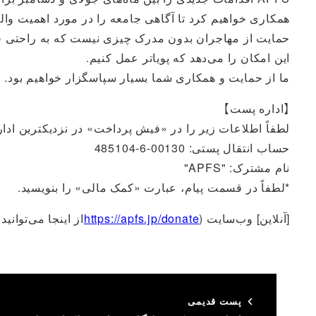
همکاری خواهیم کرد تا آگاهی جامعه را در مورد اهمیت والد
حمایت از مهاجران بدون مدرک چیزی نیست که به راحتی قابل
این امکان را می‌دهد که پویاتر عمل کنیم.
ما از حمایت و همکاری شما بسیار سپاسگزار خواهیم بود.
【اداره پست】
لطفاً اطلاعات زیر را در «فیش پرداخت» در نزدیکترین ادار
حساب انتقال پستی: 00130-6-485104
نام مشترک: "APFS"
*لطفاً در قسمت پیام، عبارت «کمک مالی» را بنویسید.
[آنلاین] وب‌سایت (
https://apfs.jp/donate
از اینجا می‌توانی
پست قدیمی