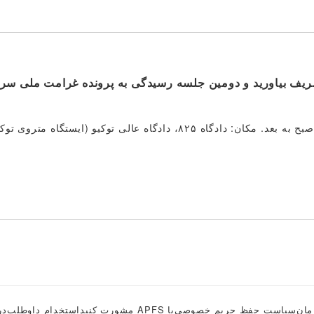
شریف بیاورید و دومین جلسه رسیدگی به پرونده غرامت ملی سراج
تاریخ و زمان: چهارشنبه، ۱۵ اکتبر ۲۰۱۴، ساعت ۱۰:۳۰ صبح به بعد. مکان: دادگاه ۸۲۵، دادگاه عالی توکیو (ایستگاه متروی 
مان
سیاست حفظ حریم خصوصی
با APFS مشورت کنید
استخدام داوطلب
در