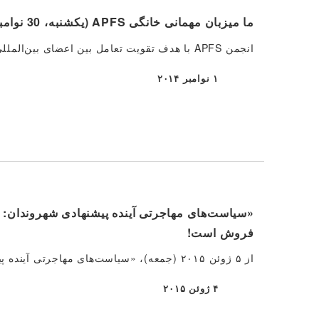
ما میزبان مهمانی خانگی APFS (یکشنبه، 30 نوامبر، ساعت 3 بعد از ظهر) خواهیم بود.
انجمن APFS با هدف تقویت تعامل بین اعضای بین‌المللی، داوطلبان، خیرین و دوستان خود، یک مهمانی خانگی برگزار می‌کند. […]
۱ نوامبر ۲۰۱۴
منتشر شده
فروش است!
از ۵ ژوئن ۲۰۱۵ (جمعه)، «سیاست‌های مهاجرتی آینده پیشنهادی شهروندان - از فعالیت‌های سازمان غیرانتفاعی APFS و روندهای جهانی - […]»
۴ ژوئن ۲۰۱۵
منتشر شده