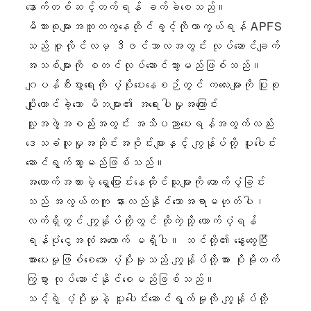
နောက်တစ်ဆင့်တက်ရန် ခက်ခဲစေသည်။
မိသားစုများအတူတကွနေထိုင်ခွင့်ကိုကာကွယ်ရန် APFS
သည် ဇူလိုင်လမှ ဒီဇင်ဘာလအတွင်း လုပ်ဆောင်ချက်
အသစ်များကို စတင်လုပ်ဆောင်သွားမည်ဖြစ်သည်။
ဂျပန်စီးပွားရေးကို ပံ့ပိုးပေးနေစဉ်တွင် ကလေးများကို ပြုစု
ပျိုးထောင်ခဲ့သော မိဘများ၏ အရေးပါမှုအကြောင်း
လူ့အဖွဲ့အစည်းအတွင်း အသိပညာပေးရန်အတွက်လည်း
ဒေသခံလူမှုအသိုင်းအဝိုင်းများနှင့် ကျွန်ုပ်တို့ ပူးပေါင်း
ဆောင်ရွက်သွားမည်ဖြစ်သည်။
အထောက်အထားမဲ့ ရွှေ့ပြောင်းနေထိုင်သူများကို ထောက်ပံ့ခြင်း
သည် အလွယ်တကူ နားလည်နိုင်သောအရာမဟုတ်ပါ၊
လက်ရှိတွင် ကျွန်ုပ်တို့တွင် ထိုကဲ့သို့ ထောက်ပံ့ရန်
ရန်ပုံငွေအလုံအလောက် မရှိပါ။ သင်တို့၏ နွေးထွေးပြီး
အားပေးမှုဖြစ်စေသော ပံ့ပိုးမှုသည် ကျွန်ုပ်တို့အား ပိုမိုတက်
ကြွစွာ လုပ်ဆောင်နိုင်စေမည်ဖြစ်သည်။
သင့်ရဲ့ ပံ့ပိုးမှုနဲ့ ပူးပေါင်းဆောင်ရွက်မှုကို ကျွန်ုပ်တို့