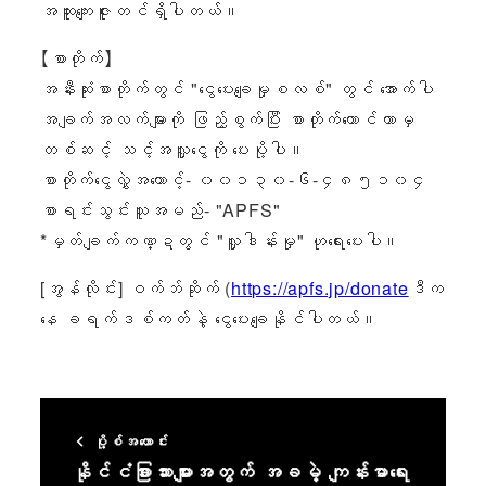
အထူးကျေးဇူးတင်ရှိပါတယ်။
【စာတိုက်】
အနီးဆုံးစာတိုက်တွင် "ငွေပေးချေမှုစလစ်" တွင် အောက်ပါ
အချက်အလက်များကို ဖြည့်စွက်ပြီး စာတိုက်ကောင်တာမှ
တစ်ဆင့် သင့်အလှူငွေကို ပေးပို့ပါ။
စာတိုက်ငွေလွှဲအကောင့်- ၀၀၁၃၀-၆-၄၈၅၁၀၄
စာရင်းသွင်းသူအမည်- "APFS"
*မှတ်ချက်ကဏ္ဍတွင် "လှူဒါန်းမှု" ဟုရေးပေးပါ။
[အွန်လိုင်း] ဝက်ဘ်ဆိုက် (
https://apfs.jp/donate
ဒီက
နေ ခရက်ဒစ်ကတ်နဲ့ ငွေပေးချေနိုင်ပါတယ်။
ပို့စ်အဟောင်း
နိုင်ငံခြားသားများအတွက် အခမဲ့ ကျန်းမာရေး