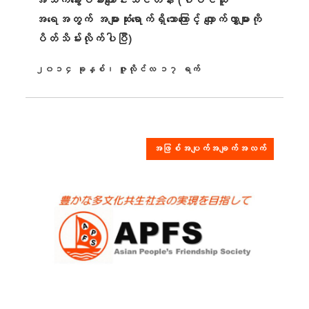
အရေအတွက် အများဆုံးရောက်ရှိသောကြောင့် လျှောက်လွှာများကို
ပိတ်သိမ်းလိုက်ပါပြီ)
၂၀၁၄ ခုနှစ်၊ ဇူလိုင်လ ၁၇ ရက်
ထုတ်ဝေခဲ့သည်။
အဖြစ်အပျက်အချက်အလက်