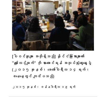
[ပါဝင်သူများ အလိုရှိသည်] နိုင်ငံခြားသားများ၏
"မျှော်လင့်ချက်" ကို နားထောင်ရန် အလုပ်ရုံဆွေးနွေးပွဲ
(၂၀၁၅ ခုနှစ်၊ ဖေဖော်ဝါရီလ ၁၄ ရက်၊
စနေနေ့တွင် ကျင်းပသည်)
၂၀၁၅ ခုနှစ်၊ ဇန်နဝါရီလ ၁၉ ရက်
ထုတ်ဝေခဲ့သည်။