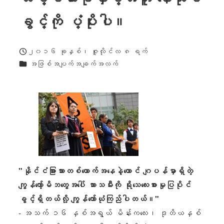
ခွင့်ကို ပံ့ပိုးပါ။
၂၀၁၆ ခုနှစ်၊ ဇူလိုင်လ ၈ ရက်
ထုတ်ဝေခဲ့သည်။
ကဏ္ဍများ
အဖြစ်အပျက်အချက်အလက်
"နိုင်ငံခြားသားတစ်ယောက်အနေနဲ့တောင် ဂျပန်မှာရှိတဲ့
ကျွန်တော့်မိဘတွေအပေါ် သားသမီးကို ရိုသေလေးစားမှုပြပိုင်
ခွင့်ရှိတယ်လို့ ကျွန်တော်ယုံကြည်ပါတယ်။"
- အသက် ၁၆ နှစ်အရွယ် မိန်းကလေး၊ ဒုတိယနှစ်