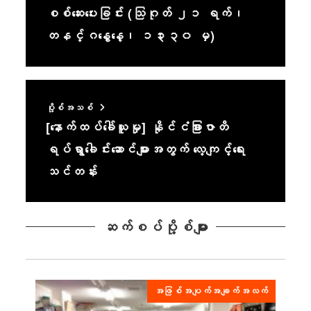
စစ်ဆေးပေးခြင်း (သြဂုတ် ၂၁ ရက်၊
တနင်္ဂနွေနေ့၊ ၁၃း၃၀ မှ)
ပို့စ်အသစ်
[နောက်ထပ်ခေါ်ယူမှု] နိုင်ငံခြားဇာတိ
ရပ်ရွာခေါင်းဆောင်များအတွက် လေ့ကျင့်ရေး
သင်တန်း
ဆက်စပ်ပို့စ်များ
အဖြစ်အပျက်အချက်အလက်