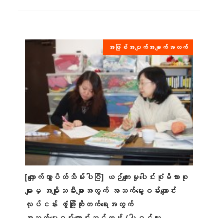
အဖြစ်အပျက်အချက်အလက်
[လျှောက်လွှာပိတ်သိမ်းပါပြီ] ယဉ်ကျေးမှုပေါင်းစုံမိသားစု
များမှ အမျိုးသမီးများအတွက် အသက်မွေးဝမ်းကျောင်း
လုပ်ငန်း ဖွံ့ဖြိုးတိုးတက်ရေးအတွက်
အသက်မွေးဝမ်းကျောင်းသင်တန်း (ပါဝင်သူ