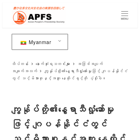
အဓိက
အကြောင်းအရာ
MENU
သို့
ကျော်သွား
ပါ။
Myanmar
ထိပ်တန်း
နောက်ဆုံးရသတင်းများ
အဖြစ်အပျက်
အချက်အလက်
ကျွန်ုပ်တို့၏နွေရာသီလှုံ့ဆော်မှုဖြင့် ဂျပန်နိုင်ငံ
တွင် သင့်မိသားစုနှင့်အတူ နေထိုင်ခွင့်ကို ပံ့ပိုးပါ။
ကျွန်ုပ်တို့၏နွေရာသီလှုံ့ဆော်မှု
ဖြင့် ဂျပန်နိုင်ငံတွင်
သင့်မိသားစုနှင့်အတူ နေထိုင်