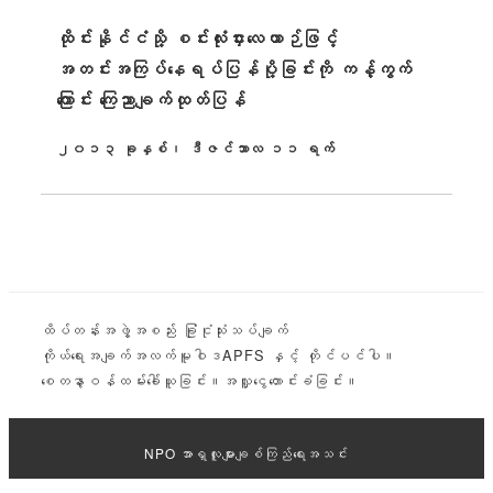
ထိုင်းနိုင်ငံသို့ စင်းလုံးငှားလေယာဉ်ဖြင့်
အတင်းအကြပ်နေရပ်ပြန်ပို့ခြင်းကို ကန့်ကွက်
ကြောင်း ကြေညာချက်ထုတ်ပြန်
၂၀၁၃ ခုနှစ်၊ ဒီဇင်ဘာလ ၁၁ ရက်
ထုတ်ဝေခဲ့သည်။
ထိပ်တန်း
အဖွဲ့အစည်း ခြုံငုံသုံးသပ်ချက်
ကိုယ်ရေးအချက်အလက်မူဝါဒ
APFS နှင့် တိုင်ပင်ပါ။
စေတနာ့ဝန်ထမ်းခေါ်ယူခြင်း။
အလှူငွေတောင်းခံခြင်း။
NPO အာရှလူများချစ်ကြည်ရေးအသင်း