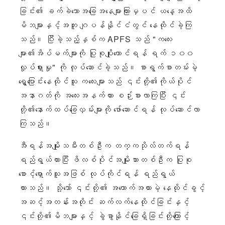
ခြင်း၏ ခက်ခဲသောအခြေအနေများကြားမှပင် ယနေ့အထိ
မိဘများနှင့်အတူ ဂျပန်နိုင်ငံတွင် နေထိုင်ခဲ့ကြ
သည်။ ပြီးခဲ့သည့်နှစ်က APFS သည် "ကလေး
များ၏အိပ်မက်များကို ပြုစုပျိုးထောင်ရန် ရက် ၁၀၀
လှုပ်ရှားမှု" ကို လုပ်ဆောင်ခဲ့သည်။ စာရွက်စာတမ်းမဲ့
ရွှေ့ပြောင်းနေထိုင်သူ ကလေးများသည် ၎င်းတို့၏ကိုယ်ပိုင်
အနာဂတ်ကို အလေးအနက်ထား စဉ်းစားလာကြပြီး ၎င်း
တို့၏နောက်ထပ်ခြေလှမ်းများကို ဖော်ဆောင်ရန် လုပ်ဆောင်လာ
ကြသည်။
အီရန်အမျိုးသမီးတစ်ဦးက တက္ကသိုလ်တက်ရန်
ရည်ရွယ်ထားပြီး ဖိလစ်ပိုင်အမျိုးသားတစ်ဦးက ပြုစု
စောင့်ရှောက်သူအဖြစ် လုပ်ကိုင်ရန် ရည်ရွယ်
ထားသည်။ သို့သော် ၎င်းတို့၏ အထောက်အထားမဲ့ နေထိုင်ခွင့်
အဆင့်အတန်းအတိုင်း ဆက်လက်နေထိုင်ခြင်းနှင့်
၎င်းတို့၏မိဘများနှင့် ခွဲခွာနိုင်ခြေရှိခြင်းတို့ကြောင့်