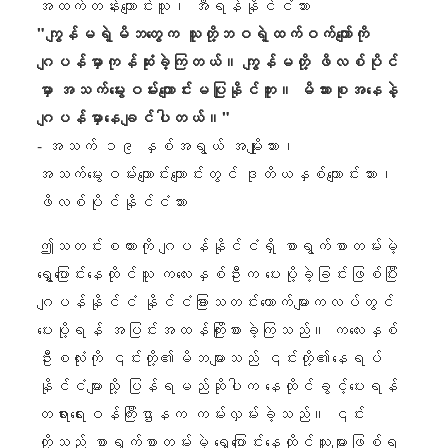
အထက်တန်းကျောင်းသူ၊ အီရန်နိုင်ငံသား
"ကျွန်မရဲ့မိဘတွေက သူတို့ဘဝရဲ့ထက်ဝက်ကျော်ကို
ဂျပန်မှာကုန်ဆုံးခဲ့ကြတယ်။ ကျွန်မတို့ ဖိလစ်ပိုင်
မှာ အသက်မွေးဝမ်းကျောင်းမပြုနိုင်ဘူး။ မိသားစုအနေနဲ့
ဂျပန်မှာနေချင်ပါတယ်။"
- အသက် ၁၉ နှစ်အရွယ် အမျိုးသား၊
အသက်မွေးဝမ်းကျောင်းကျောင်းတွင် ဒုတိယနှစ်ကျောင်းသား၊
ဖိလစ်ပိုင်နိုင်ငံသား
ဤသတင်းစကားကို ဂျပန်နိုင်ငံရှိ စာရွက်စာတမ်းမဲ့
ရွှေ့ပြောင်းနေထိုင်သူ ကလေးနှစ်ဦးက ပေးပို့ခဲ့ခြင်းဖြစ်ပြီး
ဂျပန်နိုင်ငံ နိုင်ငံခြားသတင်းထောက်များကလပ်တွင်
ပေးပို့ရန် အပြင်းအထန်ကြိုးစားခဲ့ကြသည်။ ကလေးနှစ်
ဦးစလုံးကို ၎င်းတို့၏မိဘများသည် ၎င်းတို့၏နေရပ်
နိုင်ငံများသို့ ပြန်ရမည်ဆိုပါက နေထိုင်ခွင့်ပေးရန်
တရားရေးဝန်ကြီးဌာနက ကမ်းလှမ်းခဲ့သည်။ ၎င်း
တို့သည် စာရွက်စာတမ်းမဲ့ ရွှေ့ပြောင်းနေထိုင်သူများဖြစ်ရ