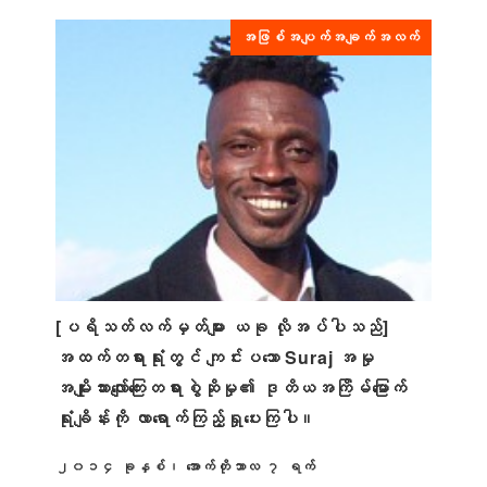
အဖြစ်အပျက်အချက်အလက်
[ပရိသတ်လက်မှတ်များ ယခု လိုအပ်ပါသည်]
အထက်တရားရုံးတွင် ကျင်းပသော Suraj အမှု
အမျိုးသားလျော်ကြေးတရားစွဲဆိုမှု၏ ဒုတိယအကြိမ်မြောက်
ရုံးချိန်းကို လာရောက်ကြည့်ရှုပေးကြပါ။
၂၀၁၄ ခုနှစ်၊ အောက်တိုဘာလ ၇ ရက်
ထုတ်ဝေခဲ့သည်။