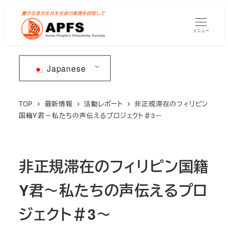
メ
イ
メニュー
ン
コ
ン
Japanese
テ
ン
TOP
最新情報
活動レポート
非正規滞在のフィリピン
ツ
国籍Y君～私たちの声伝えるプロジェクト＃3～
へ
移
動
非正規滞在のフィリピン国籍
Y君～私たちの声伝えるプロ
ジェクト＃3～