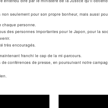
re entendu dire par le ministère de la Justice qu'il obtien
ays non seulement pour son propre bonheur, mais aussi pour
de chaque personne.
tous des personnes importantes pour le Japon, pour la soci
venir.
été très encouragés.
 maintenant franchi le cap de la mi-parcours.
ais de conférences de presse, en poursuivant notre campag
ien.