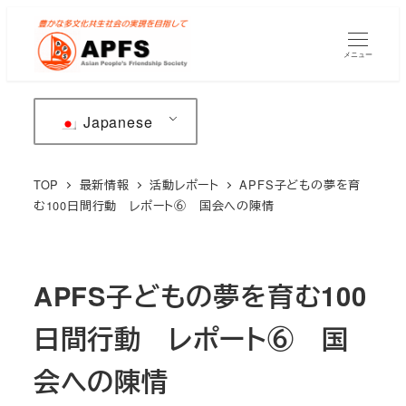
メ
イ
メニュー
ン
コ
ン
Japanese
テ
ン
TOP
最新情報
活動レポート
APFS子どもの夢を育
ツ
む100日間行動 レポート⑥ 国会への陳情
へ
移
動
APFS子どもの夢を育む100
日間行動 レポート⑥ 国
会への陳情