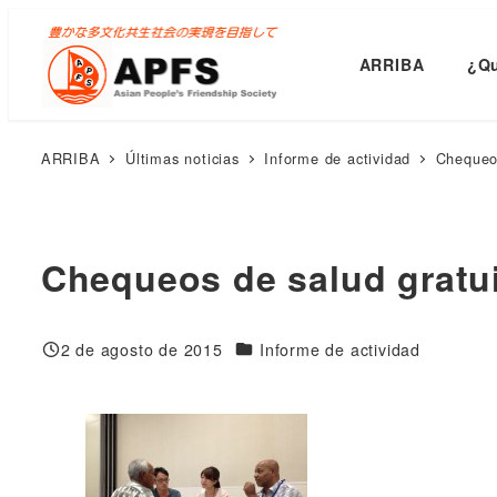
Saltar
al
ARRIBA
¿Qu
contenido
principal
ARRIBA
Últimas noticias
Informe de actividad
Chequeos
Chequeos de salud gratui
Categorías
2 de agosto de 2015
Informe de actividad
Publicado