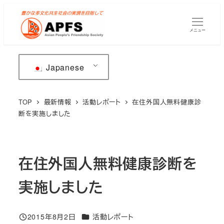
メ
イ
メニュー
ン
コ
ン
Japanese
テ
ン
TOP
最新情報
活動レポート
在住外国人無料健康診
ツ
断を実施しました
へ
移
動
在住外国人無料健康診断を
実施しました
カテゴリー
2015年8月2日
活動レポート
投稿日