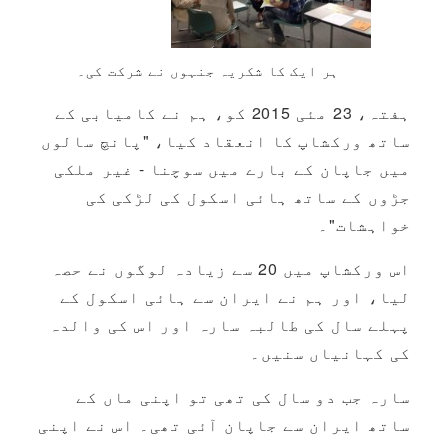
ہر ایک کا شکریہ جنہوں نے شرکت کی۔
ہفتہ، 23 مئی 2015 کو، ہم نے کامیابی کے
ساتھ ورکشاپ کا انعقاد کیا، "پانچ سالوں
میں جاپان کے بارے میں سوچنا - غیر ملکی
جڑوں کے ساتھ ہائی اسکول کی لڑکی کی
خواہشات"۔
اس ورکشاپ میں 20 سے زیادہ لوگوں نے حصہ
لیا، اور ہم نے ایران سے ہائی اسکول کے
پہلے سال کی طالبہ سارہ اور اس کی والدہ
کی کہانیاں سنیں۔
سارہ جب دو سال کی تھی تو اپنی ماں کے
ساتھ ایران سے جاپان آئی تھی۔ اس نے اپنی