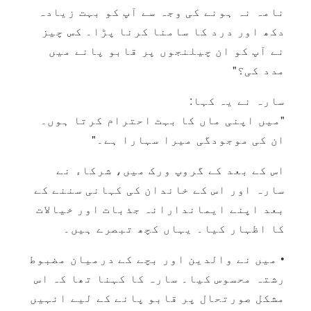
نامہ نہ ہونے کی وجہ سے آپ کو بہت زیادہ
دکھ اور درد کا سامنا کرنا پڑا۔ کس چیز
نے آپ کو ان چیلنجوں پر قابو پانے میں
مدد کی؟"
سارہ نے یہ کہا:
"میں اپنی ماں کا بہت احترام کرتا ہوں۔
ان کی موجودگی میرا سہارا ہے۔"
اس کے بعد کے گروپ ورک میں، شرکاء نے
سارہ اور اس کے خاندان کی کہانی سننے کے
بعد اپنے ایماندارانہ جذبات اور خیالات
کا اظہار کیا۔ یہاں کچھ تبصرے ہیں۔
• میں نے والدین اور بچے کے درمیان مضبوط
رشتہ محسوس کیا۔ سارہ کا کہنا تھا کہ اس
مشکل صورتحال پر قابو پانے کے لیے انہیں