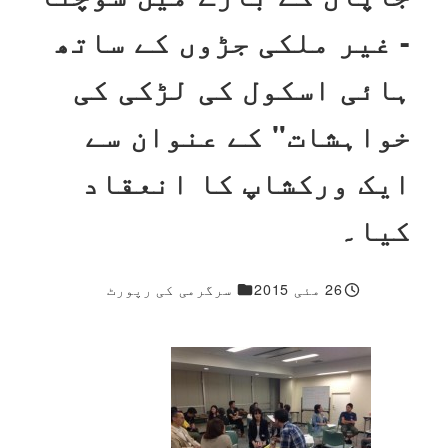
- غیر ملکی جڑوں کے ساتھ
ہائی اسکول کی لڑکی کی
خواہشات" کے عنوان سے
ایک ورکشاپ کا انعقاد
کیا۔
1 مزید جواب
26 مئی 2015
سرگرمی کی رپورٹ
شائع شدہ