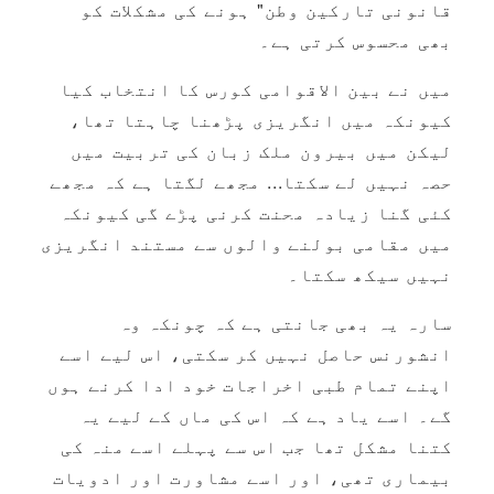
قانونی تارکین وطن" ہونے کی مشکلات کو
بھی محسوس کرتی ہے۔
میں نے بین الاقوامی کورس کا انتخاب کیا
کیونکہ میں انگریزی پڑھنا چاہتا تھا،
لیکن میں بیرون ملک زبان کی تربیت میں
حصہ نہیں لے سکتا... مجھے لگتا ہے کہ مجھے
کئی گنا زیادہ محنت کرنی پڑے گی کیونکہ
میں مقامی بولنے والوں سے مستند انگریزی
نہیں سیکھ سکتا۔
سارہ یہ بھی جانتی ہے کہ چونکہ وہ
انشورنس حاصل نہیں کر سکتی، اس لیے اسے
اپنے تمام طبی اخراجات خود ادا کرنے ہوں
گے۔ اسے یاد ہے کہ اس کی ماں کے لیے یہ
کتنا مشکل تھا جب اس سے پہلے اسے منہ کی
بیماری تھی، اور اسے مشاورت اور ادویات