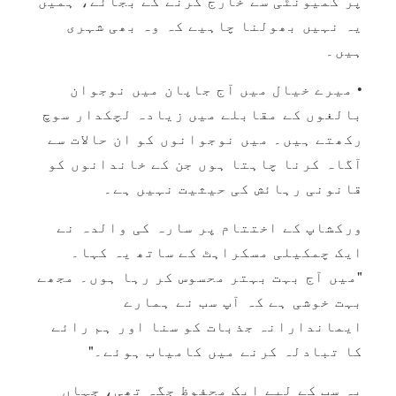
پر کمیونٹی سے خارج کرنے کے بجائے، ہمیں
یہ نہیں بھولنا چاہیے کہ وہ بھی شہری
ہیں۔
• میرے خیال میں آج جاپان میں نوجوان
بالغوں کے مقابلے میں زیادہ لچکدار سوچ
رکھتے ہیں۔ میں نوجوانوں کو ان حالات سے
آگاہ کرنا چاہتا ہوں جن کے خاندانوں کو
قانونی رہائش کی حیثیت نہیں ہے۔
ورکشاپ کے اختتام پر سارہ کی والدہ نے
ایک چمکیلی مسکراہٹ کے ساتھ یہ کہا۔
"میں آج بہت بہتر محسوس کر رہا ہوں۔ مجھے
بہت خوشی ہے کہ آپ سب نے ہمارے
ایماندارانہ جذبات کو سنا اور ہم رائے
کا تبادلہ کرنے میں کامیاب ہوئے۔"
یہ سب کے لیے ایک محفوظ جگہ تھی، جہاں