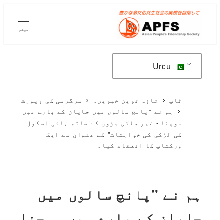
مرکزی
مواد
مینو
پر
جائیں۔
Urdu
ٹاپ
تازہ ترین خبریں۔
سرگرمی کی رپورٹ
ہم نے "پانچ سالوں میں جاپان کے بارے میں
سوچنا - غیر ملکی جڑوں کے ساتھ ہائی اسکول
کی لڑکی کی خواہشات" کے عنوان سے ایک
ورکشاپ کا انعقاد کیا۔
ہم نے "پانچ سالوں میں
جاپان کے بارے میں سوچنا