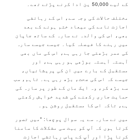
کے لیے 50,000 ین ادا کرنے پڑتے تھے۔
مختلف حالات کی وجہ سے، اس کے رہائشی
اجازت نامے کی میعاد ختم ہونے کے بعد
بھی، اس کی والدہ نے سارہ کے ساتھ جاپان
میں رہنے کا فیصلہ کیا۔ جیسے جیسے سارہ
کی عمر بڑھتی جا رہی ہے، اس کی ماں بھی
آہستہ آہستہ بوڑھی ہو رہی ہے، اور
مستقبل کے بارے میں ان کی پریشانیاں،
جیسے کہ اس کی صحت، بڑھ رہی ہے۔ تاہم، سب
سے بڑھ کر، وہ ایک ماں کے طور پر سارہ کی
حمایت جاری رکھنے کی شدید خواہش رکھتی
ہے، تاکہ اس کا مستقبل روشن ہو۔
میں نے سارہ سے یہ سوال پوچھا: "میں تصور
کرتا ہوں کہ آپ کو بہت سی مشکلات کا سامنا
کرنا پڑا اور آپ کے پاس رہائشی اجازت