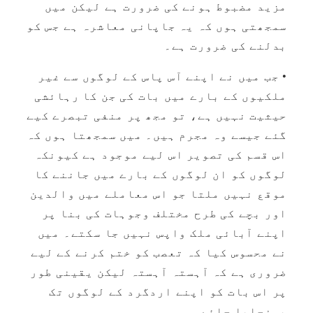
مزید مضبوط ہونے کی ضرورت ہے لیکن میں
سمجھتی ہوں کہ یہ جاپانی معاشرہ ہے جس کو
بدلنے کی ضرورت ہے۔
• جب میں نے اپنے آس پاس کے لوگوں سے غیر
ملکیوں کے بارے میں بات کی جن کا رہائشی
حیثیت نہیں ہے، تو مجھ پر منفی تبصرے کیے
گئے جیسے وہ مجرم ہیں۔ میں سمجھتا ہوں کہ
اس قسم کی تصویر اس لیے موجود ہے کیونکہ
لوگوں کو ان لوگوں کے بارے میں جاننے کا
موقع نہیں ملتا جو اس معاملے میں والدین
اور بچے کی طرح مختلف وجوہات کی بنا پر
اپنے آبائی ملک واپس نہیں جا سکتے۔ میں
نے محسوس کیا کہ تعصب کو ختم کرنے کے لیے
ضروری ہے کہ آہستہ آہستہ لیکن یقینی طور
پر اس بات کو اپنے اردگرد کے لوگوں تک
پہنچایا جائے۔