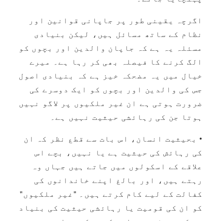
اگرچہ یقینی طور پر جاپانی قوانین اور
نظام کے ساتھ مسائل ہیں، لیکن بنیادی
مسئلہ یہ ہے کہ جاپان والدین اور بچوں کو
الگ کرنے کا فیصلہ بھی کر رہا ہے۔ میرے
خیال میں یہ مضحکہ خیز ہے کہ بنیادی اصول
جس کی والدین اور بچوں کو ایک دوسرے کی
ضرورت ہوتی ہے ان غیر ملکیوں پر لاگو نہیں
ہوتا جن کی رہائشی حیثیت نہیں ہے۔
• بحیثیت انسان، اس بات سے قطع نظر کہ ان
کی رہائش کی حیثیت ہے یا نہیں، بچے اس
علاقے کے اسکولوں میں جاتے ہیں جہاں وہ
رہتے ہیں، اور بالغ اپنے خاندانوں کی
کفالت کے لیے کام کرتے ہیں۔ "غیر ملکیوں"
کو ان کی قومیت یا رہائشی حیثیت کی بنیاد