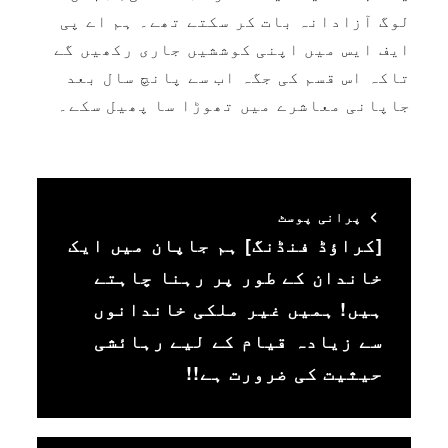
لوگ آزادانہ بات کر سکتے تھے۔ ہم اے پی
ایف ایس میں اپنی کوششیں جاری رکھیں گے
تاکہ اس قسم کی جگہ اب سے پانچ سال بعد
جاپانی معاشرے میں تھوڑا سا پھیل سکے۔
پرانی پوسٹ
[کراؤڈ فنڈنگ] ہم جاپان میں ایک
خاندان کے طور پر رہنا چاہتے
ہیں! ہمیں غیر ملکی خاندانوں
سے زیادہ قیام کے لیے رہائشی
حیثیت کی ضرورت ہے!!