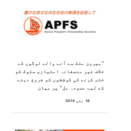
"بیرون ملک سے آنے والے لوگوں کے
خلاف غیر منصفانہ امتیازی سلوک کو
ختم کرنے کی کوششوں کو فروغ دینے
کے لیے مسودہ بل" پر بیان
16 مئی 2016
شائع شدہ