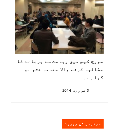
سورج کیس میں ریاست سے ہرجانے کا
مطالبہ کرنے والا مقدمہ ختم ہو
گیا ہے۔
3 فروری 2014
شائع شدہ
سرگرمی کی رپورٹ