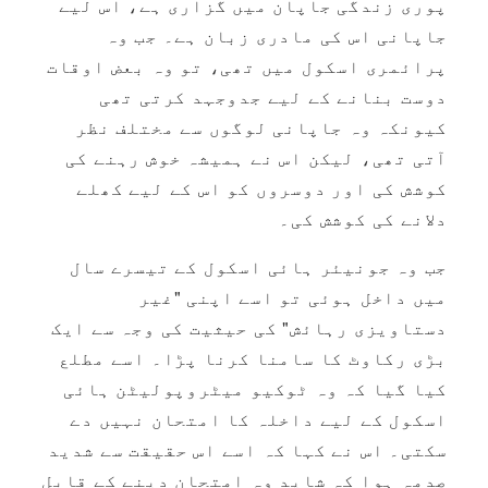
پوری زندگی جاپان میں گزاری ہے، اس لیے
جاپانی اس کی مادری زبان ہے۔ جب وہ
پرائمری اسکول میں تھی، تو وہ بعض اوقات
دوست بنانے کے لیے جدوجہد کرتی تھی
کیونکہ وہ جاپانی لوگوں سے مختلف نظر
آتی تھی، لیکن اس نے ہمیشہ خوش رہنے کی
کوشش کی اور دوسروں کو اس کے لیے کھلے
دلانے کی کوشش کی۔
جب وہ جونیئر ہائی اسکول کے تیسرے سال
میں داخل ہوئی تو اسے اپنی "غیر
دستاویزی رہائش" کی حیثیت کی وجہ سے ایک
بڑی رکاوٹ کا سامنا کرنا پڑا۔ اسے مطلع
کیا گیا کہ وہ ٹوکیو میٹروپولیٹن ہائی
اسکول کے لیے داخلہ کا امتحان نہیں دے
سکتی۔ اس نے کہا کہ اسے اس حقیقت سے شدید
صدمہ ہوا کہ شاید وہ امتحان دینے کے قابل