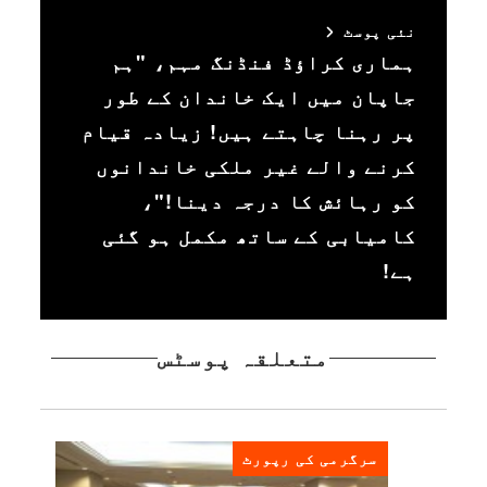
نئی پوسٹ
ہماری کراؤڈ فنڈنگ مہم، "ہم
جاپان میں ایک خاندان کے طور
پر رہنا چاہتے ہیں! زیادہ قیام
کرنے والے غیر ملکی خاندانوں
کو رہائش کا درجہ دینا!"،
کامیابی کے ساتھ مکمل ہو گئی
ہے!
متعلقہ پوسٹس
سرگرمی کی رپورٹ