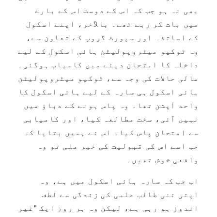
بھی نہ ہو جب کہ اس کے دوست اس کے بارے
میں بات کر رہے تھے۔ بالآخر، اپنے اسکول
کے اساتذہ اور سپورٹ گروپ کے تعاون سے،
وہ ٹوکیو میٹروپولیٹن ہائی اسکول کے لیے
داخلہ کا امتحان دینے میں کامیاب ہوگئی۔
مالی حالات کی وجہ سے، ٹوکیو میٹروپولیٹن
ہائی اسکول ہی سارہ کے لیے ہائی اسکول کا
واحد آپشن تھا۔ وہ پاس ہونے کے دباؤ میں
نہیں آئی، سخت مطالعہ کیا، اور کامیابی
سے امتحان پاس کیا۔ اس نے ہمیں بتایا کہ
جب اسے اس کی قبولیت کی خبر ملی تو وہ
واقعی خوش تھیں۔
اب جب کہ سارہ ہائی اسکول میں ہے، وہ
اپنی نئی طالب علمی کی زندگی سے لطف
اندوز ہو رہی ہے، لیکن وہ ہر روز ایک "غیر