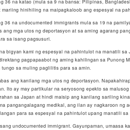
 36 na katao (mula sa 9 na bansa: Pilipinas, Bangladesh,
 mariing hinihiling na maipagkaloob ang espesyal na pah
ng 36 na undocumented immigrants mula sa 19 na pamily
 ang mga utos ng deportasyon at sa aming agarang pan
ra sa isang pagsusuri.
a na bigyan kami ng espesyal na pahintulot na manatili sa
rektang pagpapaabot ng aming kahilingan sa Punong Mi
 tungo sa muling paglilitis para sa amin.
ilabas ang kanilang mga utos ng deportasyon. Napakahir
an. Ito ay may partikular na seryosong epekto sa maluso
ahan sa Japan at hindi maisip ang kanilang sariling kina
 na pangangalagang medikal, ang ilan ay nagkaroon ng a
langan para sa espesyal na pahintulot upang manatili sa
ing isang undocumented immigrant. Gayunpaman, umaasa 