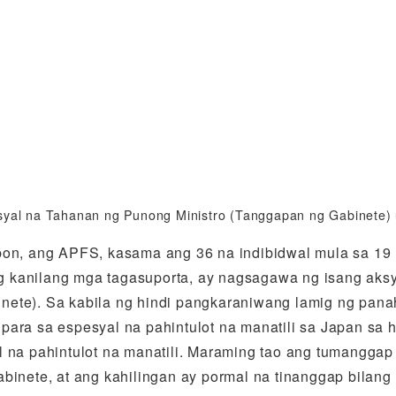
syal na Tahanan ng Punong Ministro (Tanggapan ng Gabinete) 
on, ang APFS, kasama ang 36 na indibidwal mula sa 19 na
ang kanilang mga tagasuporta, ay nagsagawa ng isang aks
ete). Sa kabila ng hindi pangkaraniwang lamig ng panaho
para sa espesyal na pahintulot na manatili sa Japan sa 
 na pahintulot na manatili. Maraming tao ang tumanggap 
binete, at ang kahilingan ay pormal na tinanggap bilang 