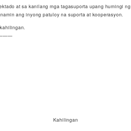
tado at sa kanilang mga tagasuporta upang humingi ng e
amin ang inyong patuloy na suporta at kooperasyon.
kahilingan.
———
Kahilingan