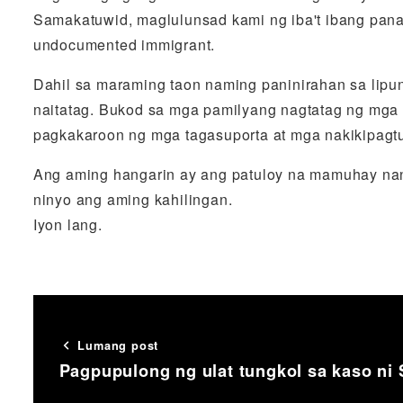
Samakatuwid, maglulunsad kami ng iba't ibang pan
undocumented immigrant.
Dahil sa maraming taon naming paninirahan sa lip
naitatag. Bukod sa mga pamilyang nagtatag ng mga 
pagkakaroon ng mga tagasuporta at mga nakikipagt
Ang aming hangarin ay ang patuloy na mamuhay nan
ninyo ang aming kahilingan.
Iyon lang.
Lumang post
Pagpupulong ng ulat tungkol sa kaso ni 