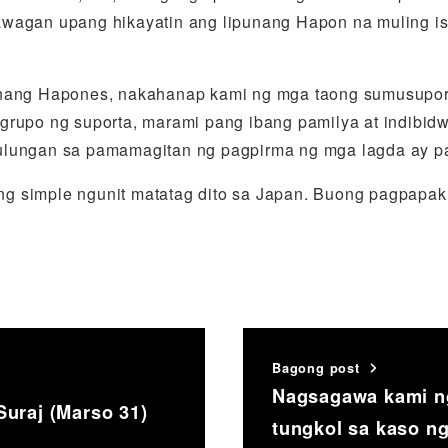
awagan upang hikayatin ang lipunang Hapon na muling i
unang Hapones, nakahanap kami ng mga taong sumusupor
grupo ng suporta, marami pang ibang pamilya at indibid
ulungan sa pamamagitan ng pagpirma ng mga lagda ay pa
g simple ngunit matatag dito sa Japan. Buong pagpapak
Bagong post
Nagsagawa kami ng
Suraj (Marso 31)
tungkol sa kaso ng