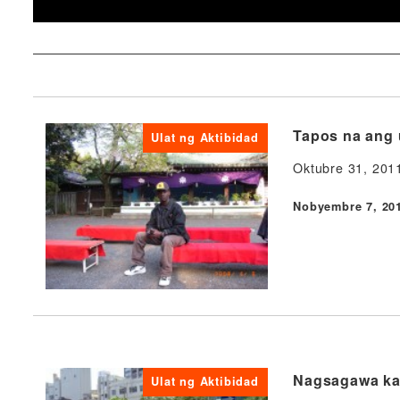
Tapos na ang
Ulat ng Aktibidad
Oktubre 31, 2011
Nobyembre 7, 20
Nai-publish
Nagsagawa kam
Ulat ng Aktibidad