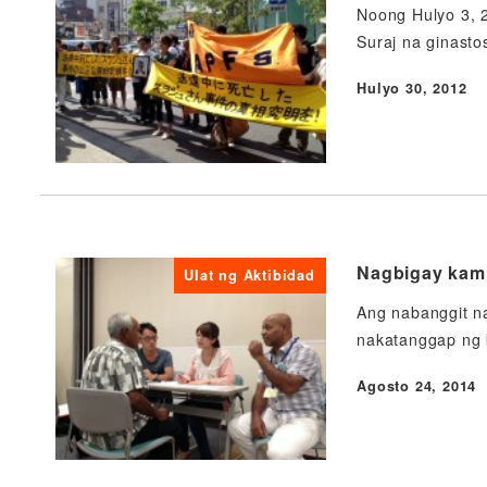
Noong Hulyo 3, 
Suraj na ginasto
Hulyo 30, 2012
Nai-publish
Nagbigay kami
Ulat ng Aktibidad
Ang nabanggit na
nakatanggap ng 
Agosto 24, 2014
Nai-publish