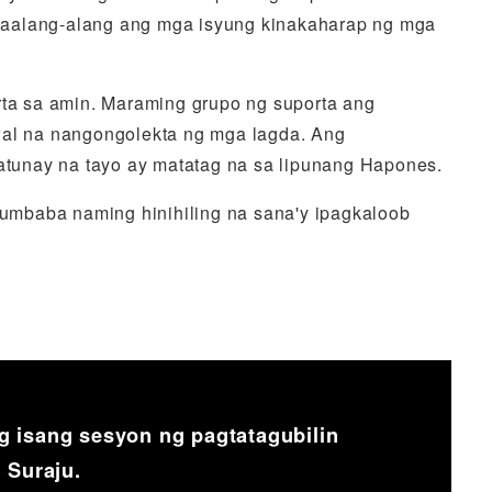
saalang-alang ang mga isyung kinakaharap ng mga
ta sa amin. Maraming grupo ng suporta ang
wal na nangongolekta ng mga lagda. Ang
tunay na tayo ay matatag na sa lipunang Hapones.
umbaba naming hinihiling na sana'y ipagkaloob
 isang sesyon ng pagtatagubilin
 Suraju.