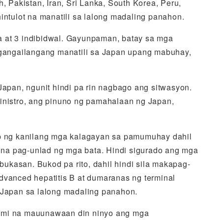
 Pakistan, Iran, Sri Lanka, South Korea, Peru,
intulot na manatili sa lalong madaling panahon.
a at 3 indibidwal. Gayunpaman, batay sa mga
gangailangang manatili sa Japan upang mabuhay,
 Japan, ngunit hindi pa rin nagbago ang sitwasyon.
nistro, ang pinuno ng pamahalaan ng Japan,
ap ng kanilang mga kalagayan sa pamumuhay dahil
g na pag-unlad ng mga bata. Hindi sigurado ang mga
bukasan. Bukod pa rito, dahil hindi sila makapag-
dvanced hepatitis B at dumaranas ng terminal
 Japan sa lalong madaling panahon.
kami na mauunawaan din ninyo ang mga