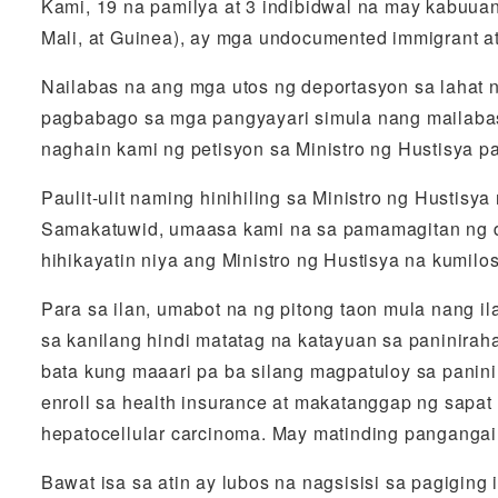
Kami, 19 na pamilya at 3 indibidwal na may kabuuang
Mali, at Guinea), ay mga undocumented immigrant at
Nailabas na ang mga utos ng deportasyon sa lahat 
pagbabago sa mga pangyayari simula nang mailabas
naghain kami ng petisyon sa Ministro ng Hustisya pa
Paulit-ulit naming hinihiling sa Ministro ng Hustisy
Samakatuwid, umaasa kami na sa pamamagitan ng di
hihikayatin niya ang Ministro ng Hustisya na kumilos
Para sa ilan, umabot na ng pitong taon mula nang 
sa kanilang hindi matatag na katayuan sa paninirah
bata kung maaari pa ba silang magpatuloy sa paninir
enroll sa health insurance at makatanggap ng sapat
hepatocellular carcinoma. May matinding pangangai
Bawat isa sa atin ay lubos na nagsisisi sa pagig