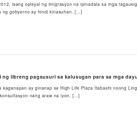
2012, isang opisyal ng imigrasyon na ipinadala sa mga tagau
s ng gobyerno ay hindi kinasuhan. […]
 ng libreng pagsusuri sa kalusugan para sa mga day
 kaganapan ay ginanap sa High Life Plaza Itabashi noong Ling
konsultasyon nang araw na iyon. […]