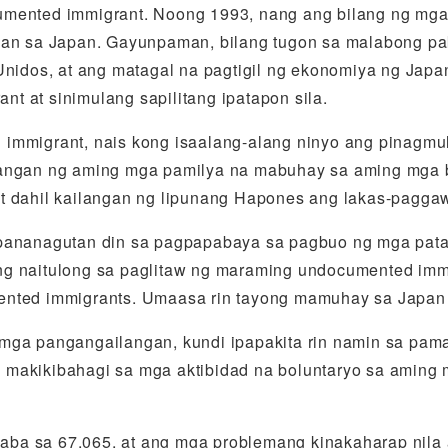
umented immigrant. Noong 1993, nang ang bilang ng mg
ahan sa Japan. Gayunpaman, bilang tugon sa malabong 
nidos, at ang matagal na pagtigil ng ekonomiya ng Japan
 at sinimulang sapilitang ipatapon sila.
 immigrant, nais kong isaalang-alang ninyo ang pinagm
langan ng aming mga pamilya na mabuhay sa aming mga 
at dahil kailangan ng lipunang Hapones ang lakas-pagg
 pananagutan din sa pagpapabaya sa pagbuo ng mga pata
ng naitulong sa paglitaw ng maraming undocumented imm
ented immigrants. Umaasa rin tayong mamuhay sa Japan
 mga pangangailangan, kundi ipapakita rin namin sa pa
makikibahagi sa mga aktibidad na boluntaryo sa aming 
ba sa 67,065, at ang mga problemang kinakaharap nila 