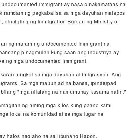
a undocumented immigrant ay nasa pinakamataas na
pakiramdam ng pagkabalisa sa mga dayuhan matapos
, pinaigting ng Immigration Bureau ng Ministry of
ulan ng maraming undocumented immigrant na
bansang pinagmulan kung saan ang industriya ay
awa ng mga undocumented immigrant.
karan tungkol sa mga dayuhan at imigrasyon. Ang
igrants. Sa mga mauunlad na bansa, ipinatupad
 bilang "mga nilalang na namumuhay kasama natin."
mamagitan ng aming mga kilos kung paano kami
mga lokal na komunidad at sa mga lugar na
ay halos naglaho na sa lipunang Hapon.