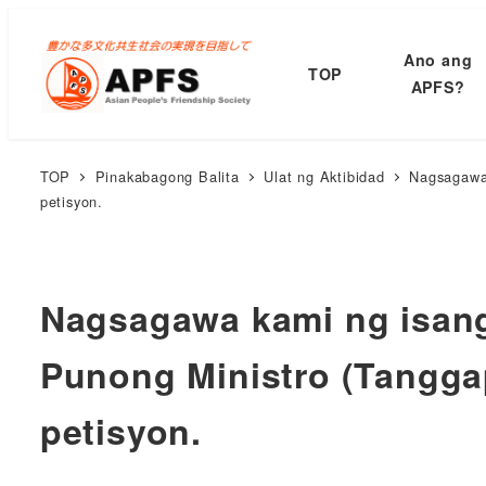
Lumaktaw
sa
Ano ang
TOP
pangunahing
APFS?
nilalaman
TOP
Pinakabagong Balita
Ulat ng Aktibidad
Nagsagawa 
petisyon.
Nagsagawa kami ng isang
Punong Ministro (Tangga
petisyon.