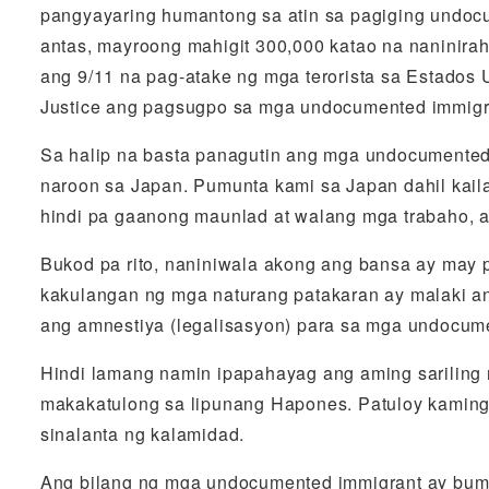
pangyayaring humantong sa atin sa pagiging undoc
antas, mayroong mahigit 300,000 katao na naninir
ang 9/11 na pag-atake ng mga terorista sa Estados U
Justice ang pagsugpo sa mga undocumented immigrant
Sa halip na basta panagutin ang mga undocumented
naroon sa Japan. Pumunta kami sa Japan dahil kai
hindi pa gaanong maunlad at walang mga trabaho, 
Bukod pa rito, naniniwala akong ang bansa ay may
kakulangan ng mga naturang patakaran ay malaki a
ang amnestiya (legalisasyon) para sa mga undocum
Hindi lamang namin ipapahayag ang aming sariling
makakatulong sa lipunang Hapones. Patuloy kaming 
sinalanta ng kalamidad.
Ang bilang ng mga undocumented immigrant ay buma