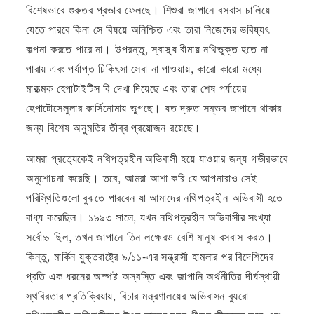
বিশেষভাবে গুরুতর প্রভাব ফেলছে। শিশুরা জাপানে বসবাস চালিয়ে
যেতে পারবে কিনা সে বিষয়ে অনিশ্চিত এবং তারা নিজেদের ভবিষ্যৎ
কল্পনা করতে পারে না। উপরন্তু, স্বাস্থ্য বীমায় নথিভুক্ত হতে না
পারায় এবং পর্যাপ্ত চিকিৎসা সেবা না পাওয়ায়, কারো কারো মধ্যে
মারাত্মক হেপাটাইটিস বি দেখা দিয়েছে এবং তারা শেষ পর্যায়ের
হেপাটোসেলুলার কার্সিনোমায় ভুগছে। যত দ্রুত সম্ভব জাপানে থাকার
জন্য বিশেষ অনুমতির তীব্র প্রয়োজন রয়েছে।
আমরা প্রত্যেকেই নথিপত্রহীন অভিবাসী হয়ে যাওয়ার জন্য গভীরভাবে
অনুশোচনা করেছি। তবে, আমরা আশা করি যে আপনারাও সেই
পরিস্থিতিগুলো বুঝতে পারবেন যা আমাদের নথিপত্রহীন অভিবাসী হতে
বাধ্য করেছিল। ১৯৯৩ সালে, যখন নথিপত্রহীন অভিবাসীর সংখ্যা
সর্বোচ্চ ছিল, তখন জাপানে তিন লক্ষেরও বেশি মানুষ বসবাস করত।
কিন্তু, মার্কিন যুক্তরাষ্ট্রে ৯/১১-এর সন্ত্রাসী হামলার পর বিদেশিদের
প্রতি এক ধরনের অস্পষ্ট অস্বস্তি এবং জাপানি অর্থনীতির দীর্ঘস্থায়ী
স্থবিরতার প্রতিক্রিয়ায়, বিচার মন্ত্রণালয়ের অভিবাসন ব্যুরো