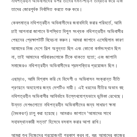
নথিপত্রহীন অভিবাসীদের উপর তাদের দমন-পীড়ন তীব্রতর করে এবং
তাদের জোরপূর্বক নির্বাসিত করতে শুরু করে।
কেবলমাত্র নথিপত্রহীন অভিবাসীদের জবাবদিহি করার পরিবর্তে, আমি
চাই আপনারা জাপানে উপস্থিত বিপুল সংখ্যক নথিপত্রহীন অভিবাসীর
পেছনের প্রেক্ষাপটটি বিবেচনা করুন। আমরা জাপানে এসেছিলাম কারণ
আমাদের নিজ দেশে শিল্প অনুন্নত ছিল এবং কোনো কর্মসংস্থান ছিল
না, তাই আমাদের পরিবারগুলোকে টিকে থাকতে হতো; এবং জাপানি
সমাজেরও নথিপত্রহীন অভিবাসীদের শ্রমশক্তির প্রয়োজন ছিল।
এছাড়াও, আমি বিশ্বাস করি যে বিদেশী ও অভিবাসন সংক্রান্ত নীতি
প্রণয়নে অবহেলার জন্য দেশটিও দায়ী। এই ধরনের নীতির অভাব বহু
নথিপত্রহীন অভিবাসীর আবির্ভাবে উল্লেখযোগ্যভাবে ভূমিকা রেখেছে।
উন্নত দেশগুলোতে নথিপত্রহীন অভিবাসীদের জন্য সাধারণ ক্ষমা
(বৈধকরণ) চালু করা হয়েছে। আমরাও জাপানে 'আমাদের সাথে
সহাবস্থানকারী সত্তা' হিসেবে বসবাস করার আশা রাখি।
আমরা শুধু নিজেদের প্রয়োজনই প্রকাশ করব না, বরং আমাদের কাজের