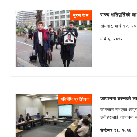
राज्य क्षतिपूर्तिको
सुरज केस
सोमबार, मार्च १२, २०१२
मार्च ६, २०१२
प्रकाशित
जापानमा बस्नको लाग
गतिविधि प्रतिवेदन
कागजात नभएका आप्रवास
उनीहरूलाई जापानमा ब
सेप्टेम्बर २६, २०१६
प्रकाशित