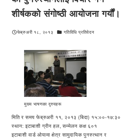
शीर्षकको संगोष्ठी आयोजना गर्यौं।
जन्मदिनको शुभकामना
फेब्रुअरी १८, २०१३
गतिविधि प्रतिवेदन
प्रकाशित
मुख्य भाषणका दृश्यहरू
मिति र समय फेब्रुअरी ११, २०१३ (बिदा) १५:००-१७:३०
स्थान: इटाबाशी ग्रीन हल, सम्मेलन कक्ष ६०१
इटाबाशी वार्ड ओयामा क्षेत्र सामुदायिक पुनरुत्थान र