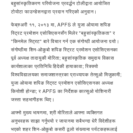
बहुसांस्कृतिकरण परियोजना प्रवर्द्धन टोलीद्वारा आयोजित
टोयोटा फाउन्डेसनद्वारा प्रदान गरिएको अनुदान।
फेब्रुअरी ११, २०१३ मा, APFS ले युजा ओयामा शपिङ
स्ट्रिट प्रमोशन एसोसिएसनसँग मिलेर "बहुसांस्कृतिकता" र
"किनमेल स्ट्रिट" बारे विचार गर्न एक संगोष्ठी आयोजना गर्‍यो।
संगोष्ठीमा शिन-ओकुबो शपिङ स्ट्रिट प्रमोशन एसोसिएसनका
पूर्व अध्यक्ष तादायुकी मोरिता; बहुसांस्कृतिक समुदाय विकास
कार्यशालाका प्रतिनिधि हिदेकी हायाकावा; रिक्क्यो
विश्वविद्यालयका समाजशास्त्रका प्राध्यापक तेत्सुओ मिजुकामी;
युजा ओयामा शपिङ स्ट्रिट प्रमोशन एसोसिएसनका अध्यक्ष
कियोशी होन्डा; र APFS का निर्देशक कात्सुओ योशिनारी
जस्ता सहभागीहरू थिए।
आफ्नो मुख्य भाषणमा, श्री मोरिताले आफ्ना व्यक्तिगत
अनुभवहरू साझा गर्नुभयो र जापानमा सबैभन्दा धेरै विदेशीहरू
भएको शहर शिन-ओकुबो कसरी ठूलो संख्यामा पर्यटकहरूलाई