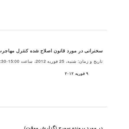
سخنرانی در مورد قانون اصلاح شده کنترل مهاج
تاریخ و زمان: شنبه، 25 فوریه 2012، ساعت 15:00-16:30 مکان: مرکز اجتماعی ایتاباشی وارد ناکاماچی، اتاق 2 (خط توبو توجو) […]
۹ فوریه ۲۰۱۲
منتشر شده
در مورد پرونده سورج (گزارش موقت)