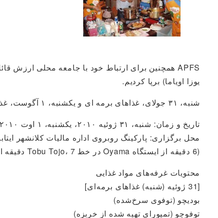
APFS همچنین برای ارتباط خود با جامعه محلی ارزش قا
یوزا اویاما) برپا کردیم.
شنبه، ۳۱ جولای، غذاهای برمه ای و یکشنبه، ۱ آگوست، غذاهای فیلیپینی داشتیم. در غرفه غذای فیلیپینی، بچه ها نقش بزرگی داشتند و با خوشرویی فریاد می زدند "خوش آمدید!".
تاریخ و زمان: شنبه، ۳۱ ژوئیه ۲۰۱۰، یکشنبه، ۱ اوت ۲۰۱۰
محل برگزاری: پارکینگ روبروی اداره مالیات کلانشهر ایتابا
(6 دقیقه از ایستگاه Oyama در خط Tobu Tojo، 7 دقیقه از ایستگاه Itabashi-ku Yakusho-mae در خط Toei Mita)
محتویات غرفه‌های مواد غذایی
[31 ژوئیه (شنبه) غذاهای برمه‌ای]
بودیچو (توفوی سرخ‌شده)
توفوچو (تمپورای تهیه شده از خربزه)