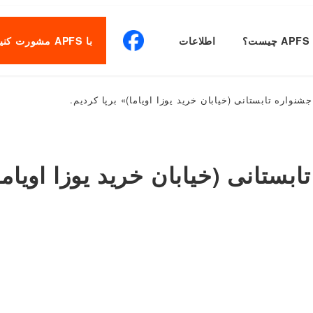
APFS چیست؟
اطلاعات
با APFS مشورت کنید
شنواره تابستانی (خیابان خرید یوزا اویاما)» برپا کردیم.
بستانی (خیابان خرید یوزا اویاما)