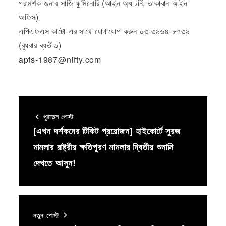
পরামর্শক জনাব সাজি ফুমিনোরি (আইন অ্যাটর্নি, তাকাবান আইন
অফিস)
এপিএফএস কাটো-এর সাথে যোগাযোগ করুন ০৩-৩৯৬৪-৮৭৩৯
(বুধবার ব্যতীত)
apfs-1987@nifty.com
পুরাতন পোস্ট
[এখন দর্শকদের টিকিট প্রয়োজন] হাইকোর্টে সুরজ
মামলার রাষ্ট্রীয় ক্ষতিপূরণ মামলার দ্বিতীয় শুনানি
দেখতে আসুন!
নতুন পোস্ট