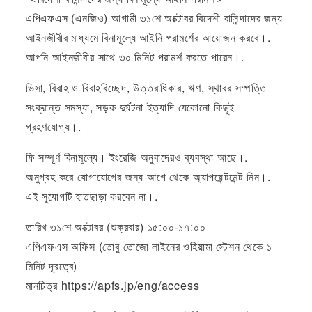
এপিএফএস (এনজিও) আগামী ৩১শে অক্টোবর বিদেশী বাসিন্দাদের জন্য
আইনজীবীর মাধ্যমে বিনামূল্যে আইনি পরামর্শের আয়োজন করবে।.
আপনি আইনজীবীর সাথে ৩০ মিনিট পরামর্শ করতে পারেন।.
ভিসা, বিবাহ ও বিবাহবিচ্ছেদ, উত্তরাধিকার, ঋণ, স্থাবর সম্পত্তি
সংক্রান্ত সমস্যা, সড়ক দুর্ঘটনা ইত্যাদি যেকোনো কিছুই
গ্রহণযোগ্য।.
ফি সম্পূর্ণ বিনামূল্যে। ইংরেজি অনুবাদেরও ব্যবস্থা আছে।.
অনুগ্রহ করে যোগাযোগের জন্য আগে থেকে অ্যাপয়েন্টমেন্ট নিন।.
এই সুযোগটি হাতছাড়া করবেন না।.
তারিখ ৩১শে অক্টোবর (শুক্রবার) ১৫:০০-১৭:০০
এপিএফএস অফিস (তোবু তোজো লাইনের ওহিয়ামা স্টেশন থেকে ১
মিনিট দূরত্বে)
মানচিত্র https://apfs.jp/eng/access