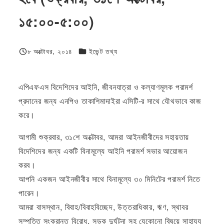
১৫:০০-৫:০০)
ফিজিওলজি বা দেহতত্ত্ব
৮ অক্টোবর, ২০১৪
ইভেন্ট তথ্য
প্রকাশিত
এপিএফএস বিদেশিদের আইনি, জীবনযাত্রা ও কল্যাণমূলক পরামর্শ
প্রদানের জন্য এনপিও তাকাশিমাদাইরা এসিটি-র সাথে যৌথভাবে কাজ
করে।
আগামী শুক্রবার, ৩১শে অক্টোবর, আমরা আইনজীবীদের সহায়তায়
বিদেশিদের জন্য একটি বিনামূল্যে আইনি পরামর্শ সভার আয়োজন
করব।
আপনি একজন আইনজীবীর সাথে বিনামূল্যে ৩০ মিনিটের পরামর্শ নিতে
পারেন।
আমরা বাসস্থান, বিবাহ/বিবাহবিচ্ছেদ, উত্তরাধিকার, ঋণ, স্থাবর
সম্পত্তি সংক্রান্ত বিরোধ, সড়ক দুর্ঘটনা সহ যেকোনো বিষয়ে সাহায্য