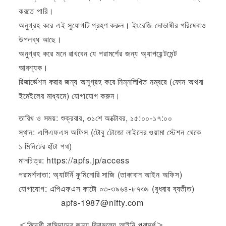
করতে পারি।
অনুগ্রহ করে এই সুযোগটি গ্রহণ করুন। ইংরেজি দোভাষীর পরিষেবাও
উপলব্ধ আছে।
অনুগ্রহ করে মনে রাখবেন যে পরামর্শের জন্য অ্যাপয়েন্টমেন্ট
আবশ্যক।
রিজার্ভেশন করার জন্য অনুগ্রহ করে নিম্নলিখিত নম্বরে (ফোন অথবা
ইমেইলের মাধ্যমে) যোগাযোগ করুন।
তারিখ ও সময়: শুক্রবার, ৩১শে অক্টোবর, ১৫:০০-১৭:০০
স্থান: এপিএফএস অফিস (টোবু টোজো লাইনের ওয়ামা স্টেশন থেকে
১ মিনিটের হাঁটা পথ)
মানচিত্র: https://apfs.jp/access
পরামর্শদাতা: অ্যাটর্নি ফুমিনোরি সাজি (তাকাবান আইন অফিস)
যোগাযোগ: এপিএফএস কাটো ০৩-৩৯৬৪-৮৭৩৯ (বুধবার ব্যতীত)
apfs-1987@nifty.com
＜বিদেশী বাসিন্দাদের জন্য বিনামূল্যে আইনি পরামর্শ＞