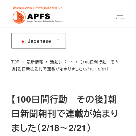
メ
イ
メニュー
ン
コ
ン
Japanese
テ
ン
TOP
最新情報
活動レポート
【100日間行動 その
ツ
後】朝日新聞朝刊で連載が始まりました（2/18～2/21）
へ
移
動
【100日間行動 その後】朝
日新聞朝刊で連載が始まり
ました（2/18～2/21）