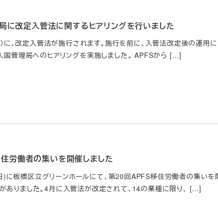
局に改定入管法に関するヒアリングを行いました
（月）に、改定入管法が施行されます。施行を前に、入管法改定後の運用に
入国管理局へのヒアリングを実施しました。 APFSから […]
S移住労働者の集いを開催しました
日(日)に板橋区立グリーンホールにて、第20回APFS移住労働者の集
ありました。4月に入管法が改定されて、14の業種に限り、 […]