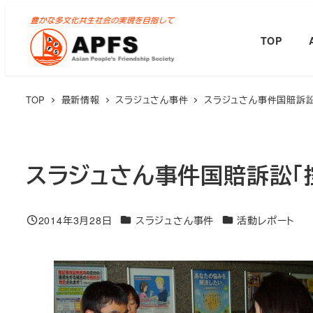
メ
イ
TOP
ン
コ
ン
TOP
最新情報
スラジュさん事件
スラジュさん事件国賠訴訟
テ
ン
ツ
スラジュさん事件国賠訴訟「
へ
移
動
カテゴリー
カテゴリー
2014年3月28日
スラジュさん事件
活動レポート
投稿日