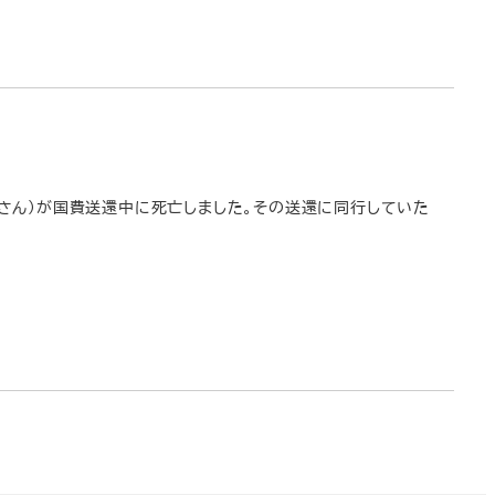
ラジュさん）が国費送還中に死亡しました。その送還に同行していた