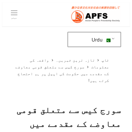
مرکزی
مواد
مینو
پر
جائیں۔
Urdu
ٹاپ
تازہ ترین خبریں۔
واقعہ کی
معلومات
سورج کیس سے متعلق قومی معاوضے
کے مقدمے میں حکومت کی اپیل پر ہم احتجاج
کرتے ہیں!
سورج کیس سے متعلق قومی
معاوضے کے مقدمے میں