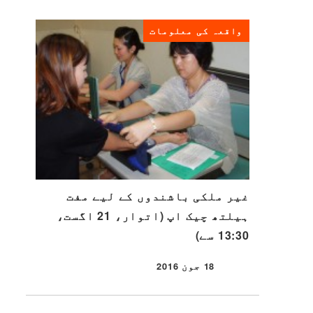
واقعہ کی معلومات
غیر ملکی باشندوں کے لیے مفت
ہیلتھ چیک اپ (اتوار، 21 اگست،
13:30 سے)
18 جون 2016
شائع شدہ