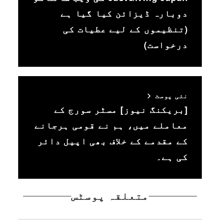
دوبارہ ڈیزائن کیا گیا ہے
(تنظیموں کے لیے عطیات کی
درخواست)
نئی پوسٹ
[بریکنگ نیوز] مسٹر سورج کے
معاملے میں، ہم نے قومی ہرجانے
کے مقدمے کے خلاف بھی اپیل دائر
کی ہے۔
متعلقہ پوسٹس