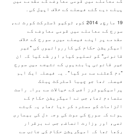
کے معاملے میں قومی معاوضے کے مقدمے میں
پہلے دیے گئے فیصلے کے خلاف اپیل کی۔
19 مارچ، 2014 کو، ٹوکیو ڈسٹرکٹ کورٹ نے،
سورج کے معاملے میں قومی معاوضے کے
مقدمے پر اپنے فیصلے میں، سورج کے خلاف
امیگریشن حکام کی کارروائیوں کی "غیر
قانونی" کو تسلیم کیا، اور طے کیا کہ ان
غیر قانونی پابندیوں کے نتیجے میں سورج
"دم گھٹنے سے مر گیا"۔ یہ فیصلہ ایک اہم
فیصلہ تھا جو چیبا ڈسٹرکٹ پبلک
پراسیکیوٹرز آفس کے خیالات سے براہ راست
متصادم تھا، جس نے امیگریشن حکام کے
الزامات کو مسترد کر دیا تھا، یہ کہتے
ہوئے کہ سورج کی موت کی وجہ دل کی بیماری
تھی، اور وزارت انصاف، جس نے برقرار
رکھا تھا کہ امیگریشن حکام کی جانب سے