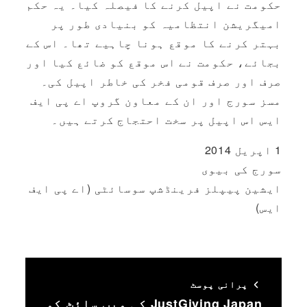
حکومت نے اپیل کرنے کا فیصلہ کیا۔ یہ حکم
امیگریشن انتظامیہ کو بنیادی طور پر
بہتر کرنے کا موقع ہونا چاہیے تھا۔ اس کے
بجائے، حکومت نے اس موقع کو ضائع کیا اور
صرف اور صرف قومی فخر کی خاطر اپیل کی۔
مسز سورج اور ان کے معاون گروپ اے پی ایف
ایس اس اپیل پر سخت احتجاج کرتے ہیں۔
1 اپریل 2014
سورج کی بیوی
ایشین پیپلز فرینڈشپ سوسائٹی (اے پی ایف
ایس)
پرانی پوسٹ
JustGiving Japan کی ویب سائٹ کو