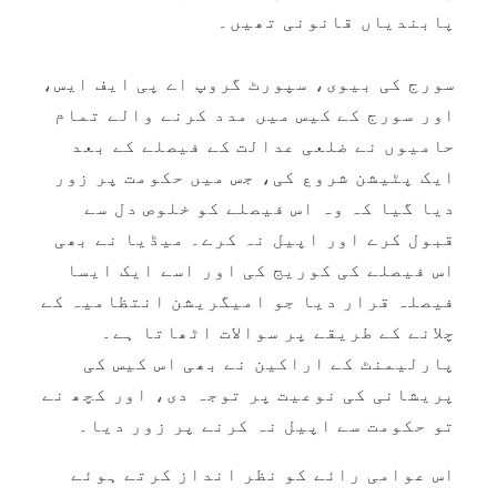
پابندیاں قانونی تھیں۔
سورج کی بیوی، سپورٹ گروپ اے پی ایف ایس،
اور سورج کے کیس میں مدد کرنے والے تمام
حامیوں نے ضلعی عدالت کے فیصلے کے بعد
ایک پٹیشن شروع کی، جس میں حکومت پر زور
دیا گیا کہ وہ اس فیصلے کو خلوص دل سے
قبول کرے اور اپیل نہ کرے۔ میڈیا نے بھی
اس فیصلے کی کوریج کی اور اسے ایک ایسا
فیصلہ قرار دیا جو امیگریشن انتظامیہ کے
چلانے کے طریقے پر سوالات اٹھاتا ہے۔
پارلیمنٹ کے اراکین نے بھی اس کیس کی
پریشانی کی نوعیت پر توجہ دی، اور کچھ نے
تو حکومت سے اپیل نہ کرنے پر زور دیا۔
اس عوامی رائے کو نظر انداز کرتے ہوئے