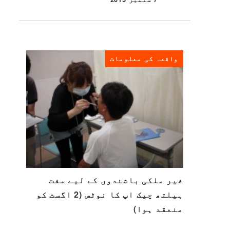
شائع شدہ
واقعہ کی معلومات
غیر ملکی باشندوں کے لیے مفت
ہیلتھ چیک اپ کا نوٹس (2 اگست کو
منعقد ہوا)