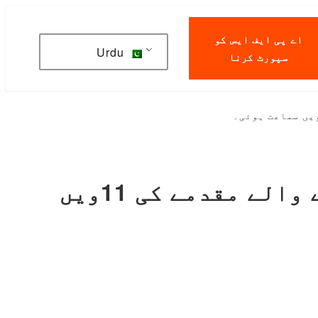
اے پی ایف ایس کو
Urdu
سپورٹ کرنا
محترمہ سورج کے معاملے میں ریاست سے ہرجانہ مانگنے والے مقدمے کی 11ویں