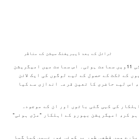
ٹرائل کے بعد ڈیبریفنگ سیشن کے مناظر
جمعہ، 13 ستمبر 2013 کو، 10:00 سے 17:00 بجے تک، مسٹر سورج کے معاملے میں قومی معاوضے کے مقدمے کی 11ویں سماعت ہوئی۔ اس سماعت میں امیگریشن
 کی ملک بدری کے دوران اس کے ساتھ تھے۔ تقریباً 9:15 تک، تماشائیوں کے ٹکٹ کے حصول کے لیے لوگوں کی ایک لائن
 اس لیے حاضری کا تعین قرعہ اندازی سے کیا
اہلکار کی کہی گئی باتوں اور ان کے موجودہ
 ہو کر، امیگریشن بیورو کے اہلکار "مڑی ہوئی"
بارے میں قطعی طور پر کوئی غور نہیں کیا گیا