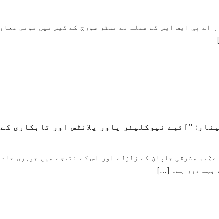
رج کی اہلیہ اور اے پی ایف ایس کے عملے نے مسٹر سورج کے کیس میں قومی م
یمینار: "آئیے نیوکلیئر پاور پلانٹس اور تابکاری کے
عظیم مشرقی جاپان کے زلزلے اور اس کے نتیجے میں جوہری حادث
بہت دور ہے۔ […]