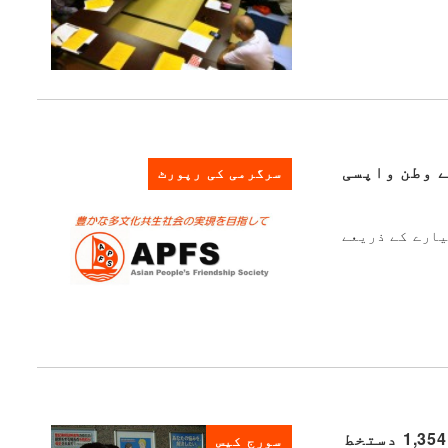
اد سے وطن واپسی
سرگرمی کی رپورٹ
یک چارٹرڈ طیارے کے ذریعے
ہم نے محترمہ سورج کے معاملے میں قومی معاوضے کے مقدمے میں "اپیل نہ کریں" تحریک کے لیے 1,354 دستخط
سورج کیس