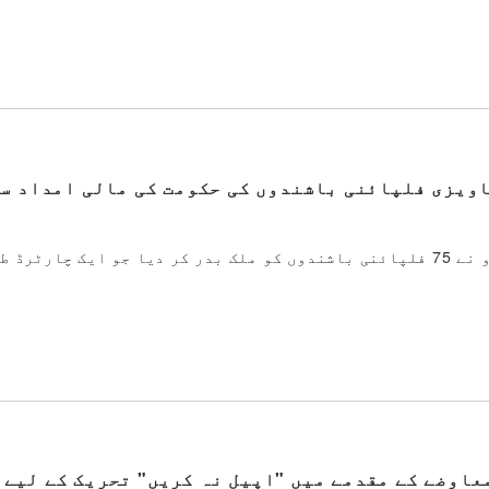
 جہاز کے ذریعے 75 غیر دستاویزی فلپائنی باشندوں کی حکومت کی مالی امد
6 جولائی 2013 کو وزارت انصاف کے امیگریشن بیورو نے 75 فلپائنی باشندوں کو ملک بدر کر دیا جو ا