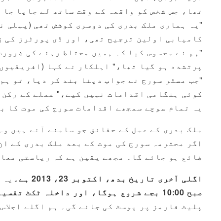
تھا، جس شخص کو واقعہ کے وقت ساتھ لے جایا جا 
"یہ ہماری ملک بدری کی دوسری کوشش تھی (پہلی ن
کامیابی اولین ترجیح تھی، اور ڈی پورٹرز کی ز
"ہم نے محسوس کیا کہ ہمیں محتاط رہنے کی ضرورت
پرتشدد ہو گیا تھا،" اہلکار نے کہا (افریقیوں ک
"جب مسٹر سورج نے جواب دینا بند کر دیا، تو ہم 
کوئی ہنگامی اقدامات نہیں کیے،" عملے کے رکن ن
یہ تمام سوچے سمجھے اقدامات سورج کی موت کا با
ملک بدری کے عمل کے حقائق جو سامنے آئے ہیں وہ
اگر محترمہ سورج کی موت کے بعد ملک بدری کے ان
ضائع ہو جائے گا۔ مجھے یقین ہے کہ ریاستی معاو
اگلی آخری تاریخ بدھ، اکتوبر 23، 2013 ہے۔
یہ 
صبح 10:00 بجے شروع ہوگا، اور داخلہ ٹکٹ تقسیم کیے جائیں گے۔
پلیٹ فارمز پر پوسٹ کی جائے گی۔ ہم اگلے اجلاس