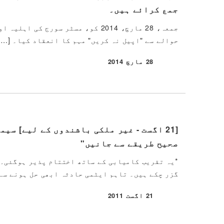
جمع کرائے ہیں۔
جمعہ، 28 مارچ، 2014 کو، مسٹر سو
حوالے سے "اپیل نہ کریں" مہم کا انعقاد کیا۔ […]
28 مارچ 2014
شائع شدہ
[21 اگست - غیر ملکی باشندوں کے لیے] س
صحیح طریقے سے جانیں"
*یہ تقریب کامیابی کے ساتھ اختتام پذیر ہوگئی۔ 
گزر چکے ہیں۔ تاہم ایٹمی حادثہ ابھی حل ہونے سے 
21 اگست 2011
شائع شدہ