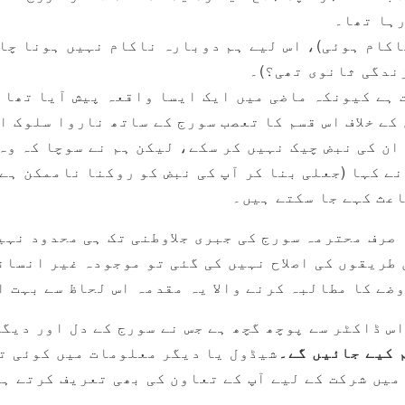
رہا تھا۔
اکام ہوئی)، اس لیے ہم دوبارہ ناکام نہیں ہونا چا
ندگی ثانوی تھی؟)۔
 ہے کیونکہ ماضی میں ایک ایسا واقعہ پیش آیا تھا 
ے خلاف اس قسم کا تعصب سورج کے ساتھ ناروا سلوک او
ان کی نبض چیک نہیں کر سکے، لیکن ہم نے سوچا کہ وہ
ے کہا (جعلی بنا کر آپ کی نبض کو روکنا ناممکن ہے)
عث کہے جا سکتے ہیں۔
 صرف محترمہ سورج کی جبری جلاوطنی تک ہی محدود نہی
 طریقوں کی اصلاح نہیں کی گئی تو موجودہ غیر انسان
ضے کا مطالبہ کرنے والا یہ مقدمہ اس لحاظ سے بہت ا
اس ڈاکٹر سے پوچھ گچھ ہے جس نے سورج کے دل اور دیگ
شیڈول یا دیگر معلومات میں کوئی تب
 میں شرکت کے لیے آپ کے تعاون کی بھی تعریف کرتے ہ