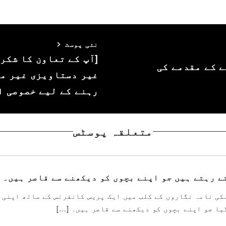
نئی پوسٹ
[آپ کے تعاون کا شکر
 کے مقدمے کی
غیر دستاویزی غیر مل
رہنے کے لیے خصوصی اجازت ک
متعلقہ پوسٹس
ے رہتے ہیں جو اپنے بچوں کو دیکھنے سے قاصر ہیں۔
2 میں جاپان کے غیر ملکی نامہ نگاروں کے کلب میں ایک پریس کانفرنس کے ساتھ ا
یا جو اپنے بچوں کو دیکھنے سے قاصر ہیں۔ […]