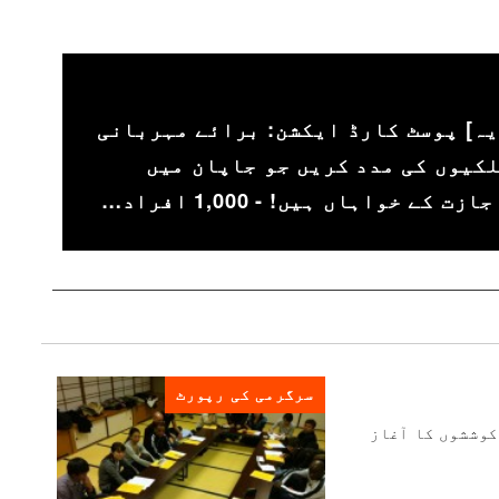
یہ] پوسٹ کارڈ ایکشن: برائے مہربانی
کیوں کی مدد کریں جو جاپان میں
ے خواہاں ہیں! - 1,000 افراد…
سرگرمی کی رپورٹ
پنی کوششوں کا آغاز