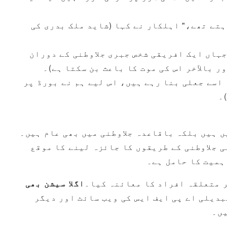
ہتے تھے،" اہلکار نے کہا (شاید ملک بدری کی
جہاں ایک افریقی شخص جبری جلاوطنی کے دوران
ر بالآخر اس کی موت کا باعث بن سکتا ہے)۔
 اسے جعلی بنا رہے ہیں، اس لیے ہم نے بورڈ پر
۔
ں ہیں بلکہ باقاعدہ جلاوطنی میں بھی عام ہیں۔
ی جلاوطنی کے طریقوں کا جائزہ لینے کا موقع
ہمیت کا حامل ہے۔
ر متعلقہ افراد کا معائنہ کیا۔
اگلا سیشن بھی
دیلی اے پی ایف ایس کی ویب سائٹ اور دیگر
یں۔