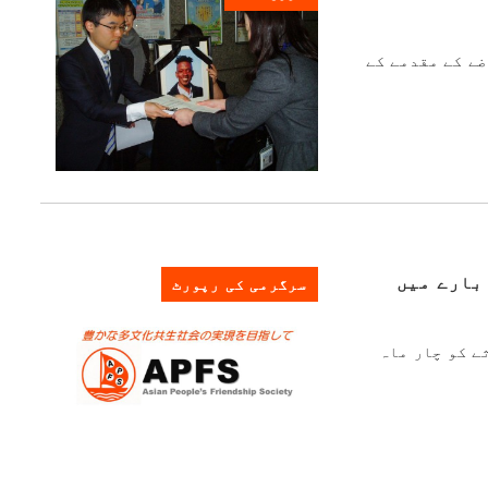
عاوضے کے مقدمے کے
 بارے میں
سرگرمی کی رپورٹ
ے کو چار ماہ