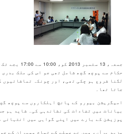
لگنا شروع ہو چکی تھی، اور چونکہ تماشائیوں ک
جاتا تھا۔
امیگریشن بیورو کے پانچ اہلکاروں سے پوچھ گچھ 
بیانات میں تضادات کی نشاندہی کی۔ شاید ہم جس 
پوزیشن کے بارے میں اپنی گواہی میں انتہائی م
مزید برآں، میں نے عملے کے تمام ممبران کے جوا