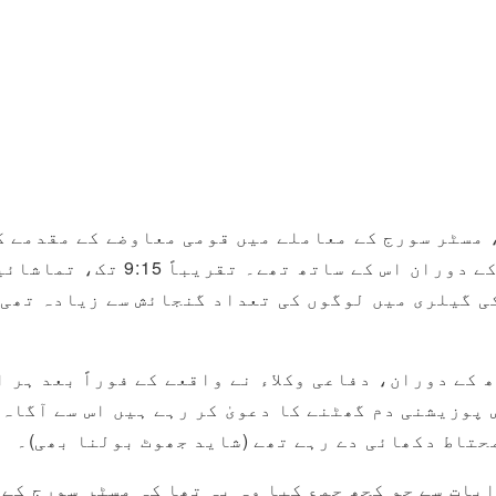
حکام سے پوچھ گچھ شامل تھی جو اس
ی گیلری میں لوگوں کی تعداد گنجائش سے زیادہ تھی،
کے دوران، دفاعی وکلاء نے واقعے کے فوراً بعد ہر 
پوزیشنی دم گھٹنے کا دعویٰ کر رہے ہیں اس سے آگاہ
حتاط دکھائی دے رہے تھے (شاید جھوٹ بولنا بھی)۔
بات سے جو کچھ جمع کیا وہ یہ تھا کہ مسٹر سورج کے 