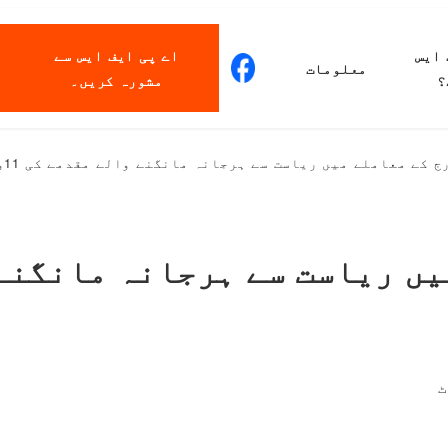
 ایس
اے پی ایف ایس سے
معلومات
؟
مشورہ کریں۔
ے معاملے میں ریاست سے ہرجانہ مانگنے والے مقدمے کی 11ویں سماعت ہوئی۔
ٹ