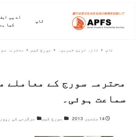
مرکزی
مواد
اے پی ایف
ٹاپ
پر
کیا ہے
جائیں۔
ٹاپ
تازہ ترین خبریں۔
سورج کیس
محترمہ سورج ک
سماعت ہوئی۔
1 مزید جواب
1 مزید جواب
14 ستمبر 2013
سورج کیس
سرگرمی کی رپور
شائع شدہ