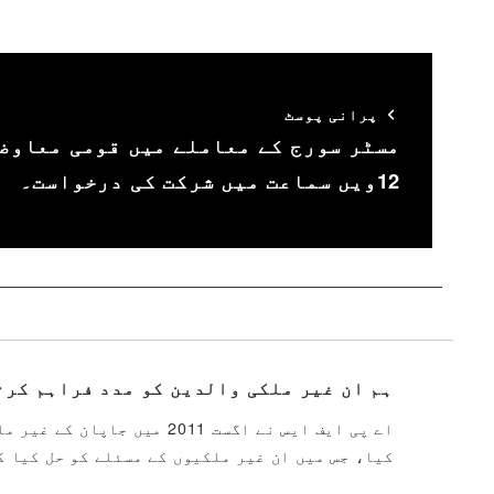
پرانی پوسٹ
مسٹر سورج کے معاملے میں قومی معاوضے
12ویں سماعت میں شرکت کی درخواست۔
ہم ان غیر ملکی والدین کو مدد فراہم کرت
اے پی ایف ایس نے اگست 011
کیا، جس میں ان غیر ملکیوں کے مسئلے کو حل کیا گ