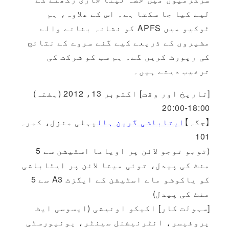
لیے کیا جا سکتا ہے۔ اس کے علاوہ، ہم
ٹوکیو میں APFS کو نشانہ بنانے والے
مشیروں کے ذریعے کیے گئے سروے کے نتائج
کی رپورٹ کریں گے۔ ہم سب کو شرکت کی
ترغیب دیتے ہیں۔
[تاریخ اور وقت] اکتوبر 13، 2012 (ہفتہ)
18:00-20:00
【جگہ】
ایتاباشی گرین ہال
پہلی منزل، کمرہ
101
(توبو توجو لائن پر اویاما اسٹیشن سے 5
منٹ کی پیدل، توئی میتا لائن پر ایٹاباشی
کو یاکوشو ماے اسٹیشن کے ایگزٹ A3 سے 5
منٹ کی پیدل)
[سہولت کار] اکیکو اونیشی (ایسوسی ایٹ
پروفیسر، انٹرنیشنل سینٹر، یونیورسٹی