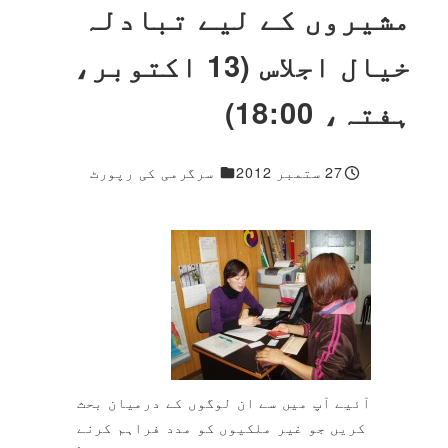
مشیروں کے لیے تبادلہ
خیال اجلاس (13 اکتوبر،
ہفتہ، 18:00)
1 مزید جواب
27 ستمبر 2012
سرگرمی کی رپورٹ
شائع شدہ
آئیے آپ میں سے ان لوگوں کے درمیان بحث
کریں جو غیر ملکیوں کو مدد فراہم کرنے