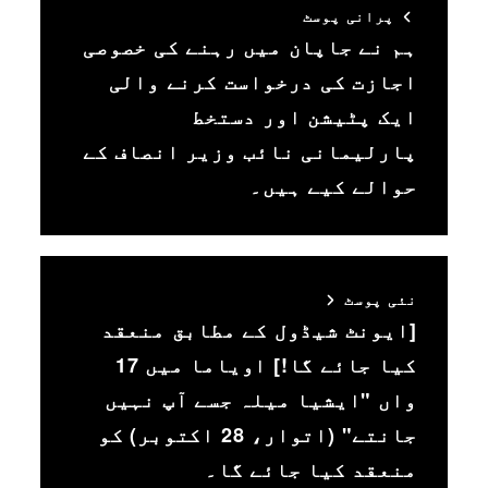
پرانی پوسٹ
ہم نے جاپان میں رہنے کی خصوصی
اجازت کی درخواست کرنے والی
ایک پٹیشن اور دستخط
پارلیمانی نائب وزیر انصاف کے
حوالے کیے ہیں۔
نئی پوسٹ
[ایونٹ شیڈول کے مطابق منعقد
کیا جائے گا!] اویاما میں 17
واں "ایشیا میلہ جسے آپ نہیں
جانتے" (اتوار، 28 اکتوبر) کو
منعقد کیا جائے گا۔