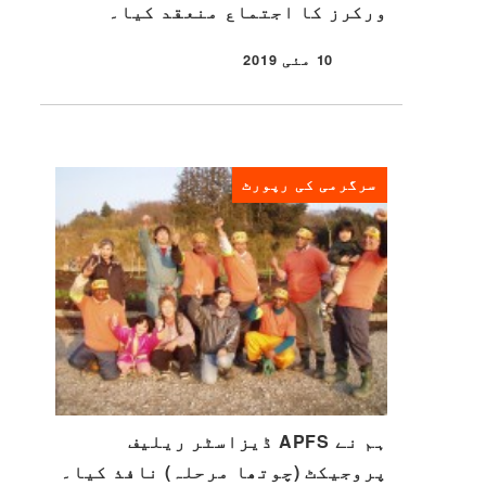
ورکرز کا اجتماع منعقد کیا۔
10 مئی 2019
شائع شدہ
سرگرمی کی رپورٹ
ہم نے APFS ڈیزاسٹر ریلیف
پروجیکٹ (چوتھا مرحلہ) نافذ کیا۔