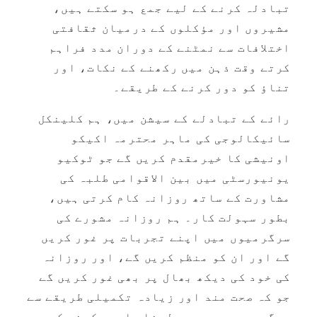
تبادلہ کرنے کے لیے جمع ہو سکتے ہیں،
مشیروں اور مؤکلوں کے درمیان ثقافتی
اختلافات سے نمٹنے کے دوران مدد فراہم
کرتے وقت ذہن میں رکھنے کے نکات، اور
تناؤ کو دور کرنے کے طریقے۔
رائے کے تبادلے کے سیشن میں، ہم کلینکل
سائیکالوجی کی ماہر محترمہ اکیکو
اونیشی کا خیرمقدم کریں گے جو ٹوکیو
یونیورسٹی میں بین الاقوامی طلبہ کی
مشاورت کے ساتھ روزانہ کام کرتی ہیں،
بطور سہولت کار۔ ہم روزانہ مشورے کی
سرگرمیوں میں اپنے تجربات پر غور کریں
گے اور ان کو منظم کریں گے، اور روزانہ
کی خود کی دیکھ بھال پر بھی غور کریں گے
جو کہ صحت مند اور زیادہ تکمیلی طریقے سے
سرگرمیوں میں حصہ لینا جاری رکھنے کے