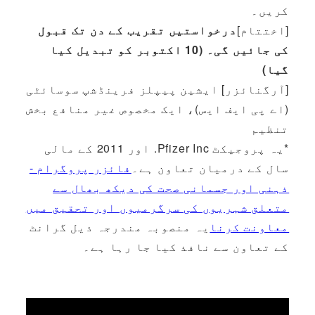
کریں۔
[اختتام]
درخواستیں تقریب کے دن تک قبول
کی جائیں گی۔ (10 اکتوبر کو تبدیل کیا
گیا)
[آرگنائزر] ایشین پیپلز فرینڈشپ سوسائٹی
(اے پی ایف ایس)، ایک مخصوص غیر منافع بخش
تنظیم
*یہ پروجیکٹ Pfizer Inc. اور 2011 کے مالی
سال کے درمیان تعاون ہے۔
فائزر پروگرام -
ذہنی اور جسمانی صحت کی دیکھ بھال سے
متعلق شہریوں کی سرگرمیوں اور تحقیق میں
معاونت کرنا
یہ منصوبہ مندرجہ ذیل گرانٹ
کے تعاون سے نافذ کیا جا رہا ہے۔