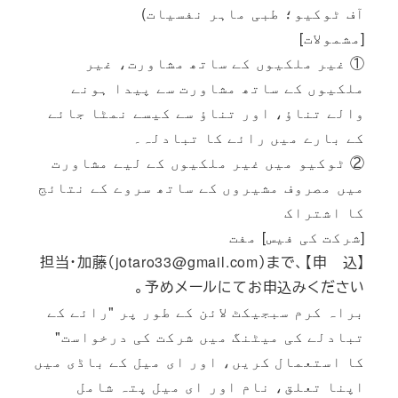
آف ٹوکیو؛ طبی ماہر نفسیات)
[مشمولات]
① غیر ملکیوں کے ساتھ مشاورت، غیر
ملکیوں کے ساتھ مشاورت سے پیدا ہونے
والے تناؤ، اور تناؤ سے کیسے نمٹا جائے
کے بارے میں رائے کا تبادلہ۔
② ٹوکیو میں غیر ملکیوں کے لیے مشاورت
میں مصروف مشیروں کے ساتھ سروے کے نتائج
کا اشتراک
[شرکت کی فیس] مفت
【申 込】担当・加藤（jotaro33@gmail.com）まで、
予めメールにてお申込みください。
براہ کرم سبجیکٹ لائن کے طور پر "رائے کے
تبادلے کی میٹنگ میں شرکت کی درخواست"
کا استعمال کریں، اور ای میل کے باڈی میں
اپنا تعلق، نام اور ای میل پتہ شامل