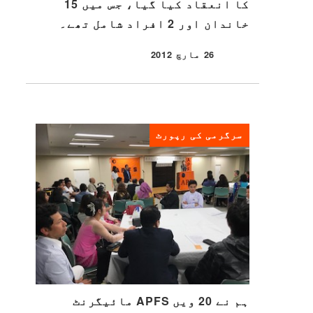
کا انعقاد کیا گیا، جس میں 15
خاندان اور 2 افراد شامل تھے۔
26 مارچ 2012
شائع شدہ
سرگرمی کی رپورٹ
ہم نے 20 ویں APFS مائیگرنٹ