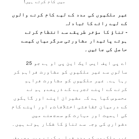
میں کام کرتے ہیں!
غیر ملکیوں کی مدد کے لیے کام کرنے والوں
کے لیے رائے کا تبادلہ
- تناؤ کا مؤثر طریقے سے انتظام کرتے
ہوئے پائیدار مشاورتی سرگرمیاں کیسے
حاصل کی جائیں۔
اے پی ایف ایس ایک این پی او ہے جو 25
سالوں سے غیر ملکیوں کو مشاورت فراہم کر
رہا ہے۔ غیر ملکیوں کو مشاورت فراہم
کرنے کے اپنے تجربے کے ذریعے، ہم نے
محسوس کیا ہے کہ مشیران اپنے اور گاہکوں
کے درمیان ثقافتی اختلافات، اور اپنے کام
کی اہمیت اور مہارت کو سمجھنے میں
دشواری کی وجہ سے تناؤ کا شکار ہوتے ہیں۔
غیر ملکیوں کو مدد فراہم کرنے میں مصروف