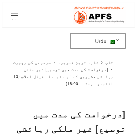
مرکزی
مواد
مینو
پر
جائیں۔
Urdu
ٹاپ
تازہ ترین خبریں۔
سرگرمی کی رپورٹ
[درخواست کی مدت میں توسیع] غیر ملکی
رہائشی مشیروں کے لیے تبادلہ خیال اجلاس (13
اکتوبر، ہفتہ، 18:00)
[درخواست کی مدت میں
توسیع] غیر ملکی رہائشی