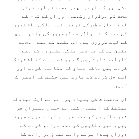
مشیروں کے لیے، اچھی جسمانی اور ذہنی
صحت کو برقرار رکھنا اور ان کے کام کے
لیے اعلیٰ سطح کی ترغیب غیر ملکی باشندوں
کی مدد کرنے والی سرگرمیوں کی پائیداری
کے لیے ضروری ہے۔ اس مقصد کے لیے، مجھے
یقین ہے کہ یہ غیر ملکی مشیروں کے لیے
کارآمد ثابت ہوں گے جو تجربات کا اشتراک
کرتے ہیں تاکہ تناؤ کا مقابلہ کرنے اور
اسے حل کرنے کے بارے میں حکمت کا اشتراک
کریں۔
ان تحفظات کی بنیاد پر، ہم نے ایک تبادلہ
میٹنگ کا اہتمام کیا ہے جہاں مشیران جو
غیر ملکیوں کو مدد فراہم کرنے میں مصروف
ہیں، غیر ملکیوں کو مدد فراہم کرنے کے
دوران پیدا ہونے والے تناؤ پر رائے کا