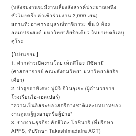
(หลังจบงานจะมีงานเลี้ยงสังสรรค์ประมาณหนึ่ง
ชั่วโมงครึ่ง ค่าเข้าร่วมงาน 3,000 เยน)
สถานที่: อาคารอนุสรณ์ทาจิกาวะ ชั้น 3 ห้อง
อเนกประสงค์ มหาวิทยาลัยริกเคียว วิทยาเขตอิเคบุ
คุโระ
【โปรแกรม】
1. คำกล่าวเปิดงานโดย เท็ตสึโอะ มิซึคามิ
(ศาสตราจารย์ คณะสังคมวิทยา มหาวิทยาลัยริก
เคียว)
2. ปาฐกถาพิเศษ: ฟูมิจิ อิโนอุเอะ (ผู้อำนวยการ
โรงเรียนไอ-เฮลเปอร์)
"ความเป็นอิสระของสตรีต่างชาติและบทบาทของ
งานดูแลผู้สูงอายุหรือผู้ป่วย"
3. รายงานธุรกิจ: คัตสึโอะ โยชินาริ (ที่ปรึกษา
APFS, ที่ปรึกษา Takashimadaira ACT)