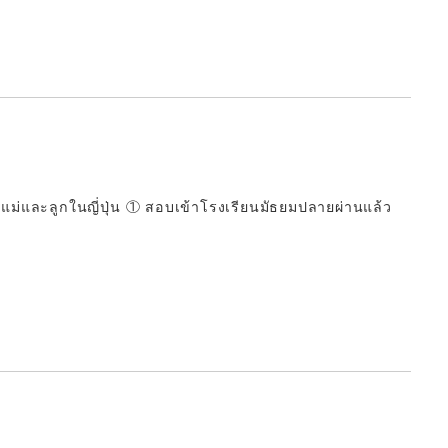
 พ่อแม่และลูกในญี่ปุ่น ① สอบเข้าโรงเรียนมัธยมปลายผ่านแล้ว