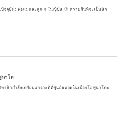
นปัจจุบัน: พ่อแม่และลูก ๆ ในญี่ปุ่น ③ ความฝันที่จะเป็นนัก
ฟูนาโต
วิทาลิกกำลังเตรียมแกงกะทิที่ศูนย์อพยพในเมืองโอฟูนาโตะ