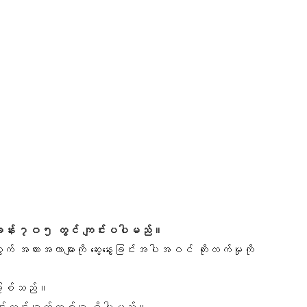
ံးခန်း ၇၀၅ တွင် ကျင်းပပါမည်။
လားအလာများကို ဆွေးနွေးခြင်းအပါအဝင် တိုးတက်မှုကို
ည်ဖြစ်သည်။
ရှင်းလင်းချက်တစ်ခု ရှိပါမည်။