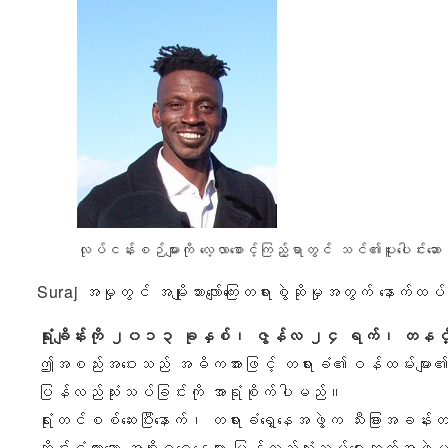
လုပ်ငန်းစဉ်များကို လေ့လာစောင့်ကြည့်ရာတွင် သင်၏ပူးပေါင်းဆောင
Suraj အမှုတွင် အမျိုးသားလျော်ကြေးတရားစွဲဆိုမှုအတွက် နောက်ထ
ရုံးချိန်းကို ၂၀၁၃ ခုနှစ်၊ ဇွန်လ ၂၄ ရက်၊ တနင်္လ
ဤအစည်းအဝေးသည် အဓိကအားဖြင့် တရားခံ၏ဝန်ထမ်းများ၏ အသွင်
ပြန်လည်သုံးသပ်ခြင်းကို အာရုံစိုက်ပါမည်။
ရုံးတင်စစ်ဆေးပြီးနောက်၊ တရားခံရှေ့နေအဖွဲ့က သီးခြားအခ
ဆိုင်းငံ့ထားသော အစိုးရရှေ့နေများ ပြန်လည်သုံးသပ်ရေးဘုတ