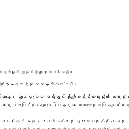
်ရွက်မှုကို ကျွန်ုပ်တို့ ကျေးဇူးတင်ပါသည်။
ပ်ကြားနာမှုရက်စွဲကို သတ်မှတ်လိုက်ပါပြီ။
ာနေ့၊ ညနေ ၄:၀၀ နာရီတွင် တိုကျိုခရိုင်တရားရုံး၏ တရားရု
အပြင်ကို သေချာစေခြင်းနှင့် ရေးသားထားသောထုတ်ပြန်ချက်အတွက် အ
န်းတစ်ခန်းတွင် အမှုနှင့်ပတ်သက်သည့် ရှင်းလင်းချက်ကို ပေးမ
်အဖွဲ့မှ ပြန်လည်အကဲဖြတ်ရန် တောင်းဆိုချက်နှင့် ပတ်သက်၍လည်း 