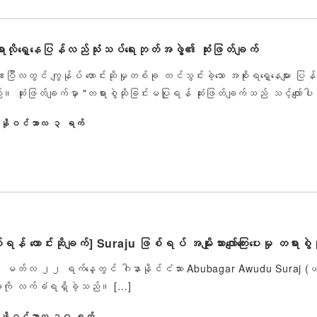
ားလိုရှေ့နေပြန်လည်သုံးသပ်ရေးဘုတ်အဖွဲ့၏ ဆုံးဖြတ်ချက်
ွင် ကျွန်ုပ် တောင်းဆိုမှုတစ်ခု တင်သွင်းခဲ့သော အစိုးရရှေ့နေများ ပြန်လ
်။ ဆုံးဖြတ်ချက်မှာ "တရားစွဲဆိုခြင်းမပြုရန် ဆုံးဖြတ်ချက်သည် သင့်လျော
နိုဝင်ဘာလ ၃ ရက်
်ရန် တောင်းဆိုချက်] Suraju ဖြစ်ရပ် အမျိုးသားလျော်ကြေးပေးမှု တရားစ
်လ ၂၂ ရက်နေ့တွင် ဂါနာနိုင်ငံသား Abubagar Awudu Suraj (ယခု
မှုများကို လက်ခံရရှိခဲ့သည်။ […]
နိုဝင်ဘာလ ၁၀ ရက်