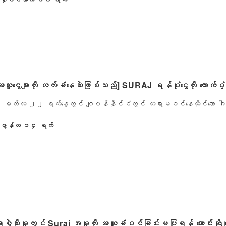
် အလှူငွေများကို လက်ခံနေဆဲဖြစ်သည်] SURAJ ရန်ပုံငွေကို ထောက်ပ
လ ၂၂ ရက်နေ့တွင် ဂျပန်နိုင်ငံတွင် တရားမဝင်နေထိုင်သော ဂါနာနိုင
ဇွန်လ ၁၄ ရက်
ြေးတရားစွဲဆိုမှုတွင် Suraj အမှုကို အယူခံဝင်ခြင်းမပြုရန် တောင