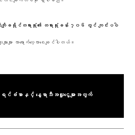
ခရိုင်တရားရုံး၏ တရားရုံးခန်း ၇၀၆ တွင် ကျင်းပပါ
များများ လာရောက်လေ့လာစေချင်ပါတယ်။
ီရင်ခံစာနှင့် နွေရာသီအလှူငွေများအတွက်