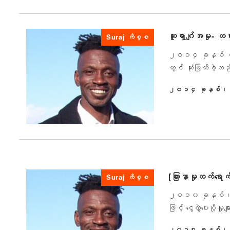
ဆူရာ့ဂျ်အမှု- တရ
Suraj ကိစ္စ
၂၀၁၄ ခုနှစ် ဧပြီလတ
တွင် ဆုံးဖြတ်ခဲ့သည
၂၀၁၄ ခုနှစ်၊ 
ထုတ်ဝေခဲ့သည်။
[ကြားနာမှုတက်ရောက
Suraj ကိစ္စ
၂၀၁၀ ခုနှစ်၊ မတ
ဖြင့် ငွေလွှဲပေးပို့
၂၀၁၅ ခုနှစ်၊ 