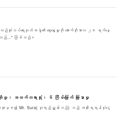
ည်သုံးသပ်ရေးဘုတ်အဖွဲ့၏ ဆွေးနွေးမှုကို အောက်တိုဘာလ ၂၈ ရက်နေ့
်ပါသည်..." ဖြစ်သည်။
ွဲဆိုမှု၊ အထက်တရားရုံး၊ ၆ ကြိမ်မြောက် ကြားနာမှု
မှစ၍ Mr. Suraj ဟုရည်ညွှန်းသည်) သည် အစိုးရရန်ပုံငွေ