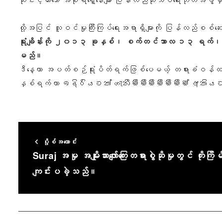
ထို့အပြင် လူဝင်မှုကြီးကြပ်ရေးအရာရှိများကို ပြန်လည်စ
ရုံးချိန်းကို ၂၀၁၃ ခုနှစ်၊ စက်တင်ဘာလ ၁၃ ရက်၊ သေ
မည်။
ဒီနေ့ဟာ အပတ်စဉ်ရုံးပိတ်ရက်ဖြစ်ပေမယ့် တရားခံဝန်ထမ်းကို
နှစ်ရက်တာ ඉදිරියටත් ගැනීමීමීමීමීමීමීම් අතියට 
ပို့စ်အဟောင်း
Suraj အမှု အမျိုးသားလျော်ကြေးတရားစွဲဆိုမှုတွင် ကိုးကြိမ်မ
ကျင်းပခဲ့သည်။