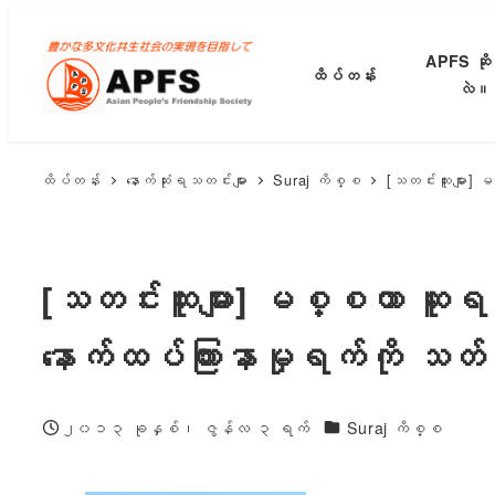
အဓိက
အကြောင်းအရာ
APFS ဆို
ထိပ်တန်း
သို့
လဲ။
ကျော်သွား
ပါ။
ထိပ်တန်း
နောက်ဆုံးရသတင်းများ
Suraj ကိစ္စ
[သတင်းထူးများ] မ
[သတင်းထူးများ] မစ္စတာ ဆူရတ်ဂျ
နောက်ထပ်ကြားနာမှုရက်ကို သတ်
ကဏ္ဍများ
၂၀၁၃ ခုနှစ်၊ ဇွန်လ ၃ ရက်
Suraj ကိစ္စ
ထုတ်ဝေခဲ့သည်။