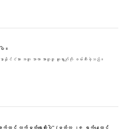
ံ့ပါ။
်ငံသား အဘူ ဘာကာ အာဝူဒူ ဆူရာ့ဂျ်ကို ဖမ်းဆီးခဲ့သည်။
်းဆိုချက်တွင် လက်မှတ်ရေးထိုးပါ" (မတ်လ ၂၈ ရက်နေ့တွင်