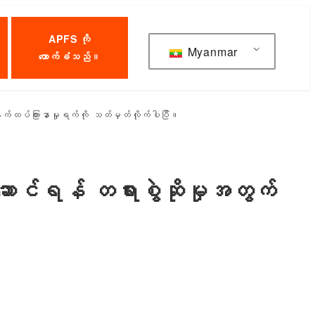
APFS ကို
Myanmar
ထောက်ခံသည်။
 နောက်ထပ်ကြားနာမှုရက်ကို သတ်မှတ်လိုက်ပါပြီ။
းဆောင်ရန် တရားစွဲဆိုမှုအတွက်