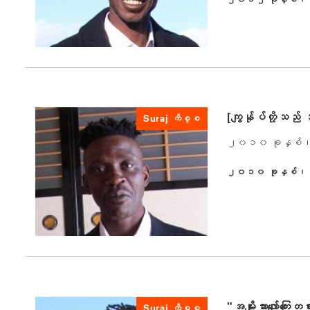
ထုတ်ဝေခဲ့သည်။
[ကျွန်ုပ်တို့သည
Suraj ကိစ္စ
၂၀၁၀ ခုနှစ်၊ မတ်
၂၀၁၀ ခုနှစ်၊ 
ထုတ်ဝေခဲ့သည်။
"အမျိုးသားလျော်က
Suraj ကိစ္စ