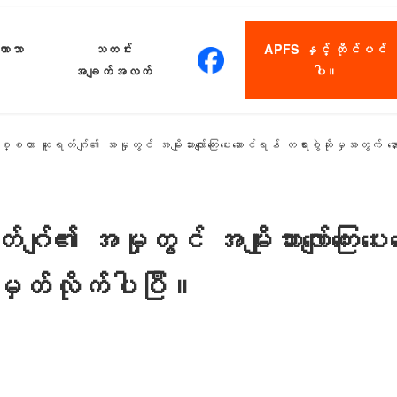
တာဘာ
သတင်း
APFS နှင့် တိုင်ပင်
အချက်အလက်
ပါ။
စ္စတာ ဆူရတ်ဂျ်၏ အမှုတွင် အမျိုးသားလျော်ကြေးပေးဆောင်ရန် တရားစွဲဆိုမှုအတွက်
်၏ အမှုတွင် အမျိုးသားလျော်ကြေးပေ
မှတ်လိုက်ပါပြီ။