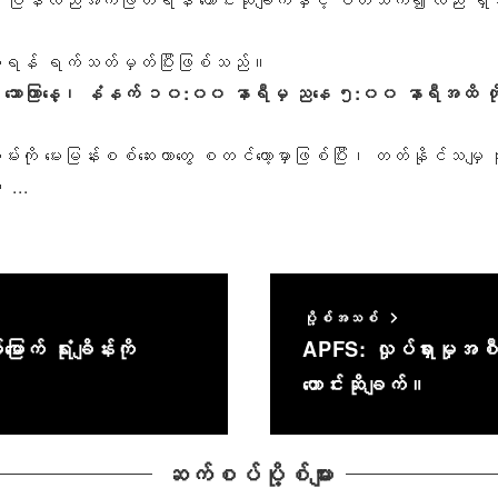
စ်ဆေးရန် ရက်သတ်မှတ်ပြီးဖြစ်သည်။
ာကြာနေ့၊ နံနက် ၁၀:၀၀ နာရီမှ ညနေ ၅:၀၀ နာရီအထိ တိုကျို
 မေးမြန်းစစ်ဆေးတာတွေ စတင်တော့မှာဖြစ်ပြီး၊ တတ်နိုင်သမျှ လူ
...
ပို့စ်အသစ်
ြောက် ရုံးချိန်းကို
APFS: လှုပ်ရှားမှုအစ
တောင်းဆိုချက်။
ဆက်စပ်ပို့စ်များ