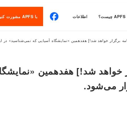
APFS چیست؟
اطلاعات
با APFS مشورت کنید
رگزار خواهد شد!] هفدهمین «نمایشگاه آسیایی که نمی‌شناسید» در اویاما (یکشنبه، 28 اکتبر
ر خواهد شد!] هفدهمین «نمایشگا