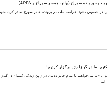
به پرونده سوراج (بیانیه همسر سوراج و APFS)
دادگاه ناحیه حکم خود را در خصوص دعوی غرامت ملی در پرونده خانم سورج صادر کرد. م
نیم! ما در گینزا رژه برگزار کردیم!
ه‌ای با عنوان «ما می‌خواهیم با تمام خانواده‌مان در ژاپن زندگی کنیم!» در گین
 […]