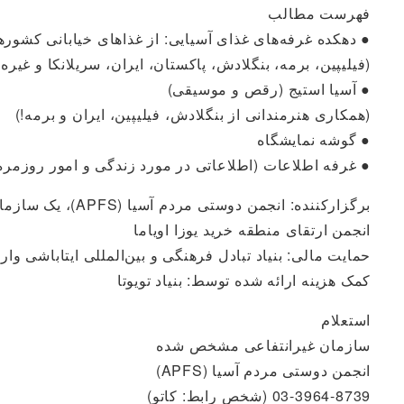
فهرست مطالب
● دهکده غرفه‌های غذای آسیایی: از غذاهای خیابانی کشوره
(فیلیپین، برمه، بنگلادش، پاکستان، ایران، سریلانکا و غیره)
● آسیا استیج (رقص و موسیقی)
(همکاری هنرمندانی از بنگلادش، فیلیپین، ایران و برمه!)
● گوشه نمایشگاه
● غرفه اطلاعات (اطلاعاتی در مورد زندگی و امور روزمره 
برگزارکننده: انجمن دوستی مردم آسیا (APFS)، یک سازمان غیرانتفاعی مشخص.
انجمن ارتقای منطقه خرید یوزا اویاما
حمایت مالی: بنیاد تبادل فرهنگی و بین‌المللی ایتاباشی وارد
کمک هزینه ارائه شده توسط: بنیاد تویوتا
استعلام
سازمان غیرانتفاعی مشخص شده
انجمن دوستی مردم آسیا (APFS)
03-3964-8739 (شخص رابط: کاتو)