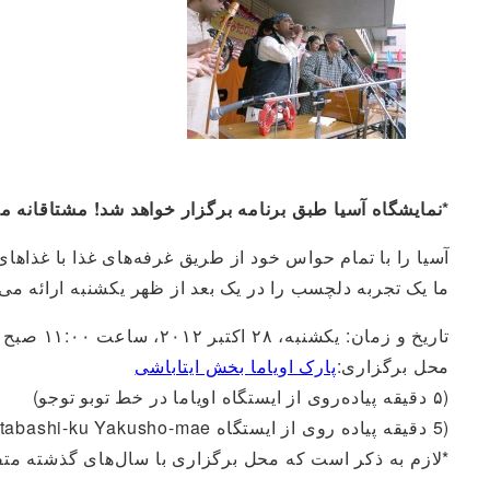
*نمایشگاه آسیا طبق برنامه برگزار خواهد شد! مشتاقانه منتظر دیدار ش
آسیا را با تمام حواس خود از طریق غرفه‌های غذا با غذا
ما یک تجربه دلچسب را در یک بعد از ظهر یکشنبه ارائه می‌دهی
تاریخ و زمان: یکشنبه، ۲۸ اکتبر ۲۰۱۲، ساعت ۱۱:۰۰ صبح تا ۵:۰۰ بعد از ظهر (این رویداد حتی در صورت بارندگی ملایم نیز برگزار خواهد شد)
محل برگزاری:
پارک اویاما بخش ایتاباشی
(۵ دقیقه پیاده‌روی از ایستگاه اویاما در خط توبو توجو)
(5 دقیقه پیاده روی از ایستگاه Itabashi-ku Yakusho-mae در خط Toei Mita)
*لازم به ذکر است که محل برگزاری با سال‌های گذشته مت