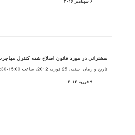
۶ سپتامبر ۲۰۱۶
منتشر شده
سخنرانی در مورد قانون اصلاح شده کنترل مهاج
تاریخ و زمان: شنبه، 25 فوریه 2012، ساعت 15:00-16:30 مکان: مرکز اجتماعی ایتاباشی وارد ناکاماچی، اتاق 2 (خط توبو توجو) […]
۹ فوریه ۲۰۱۲
منتشر شده