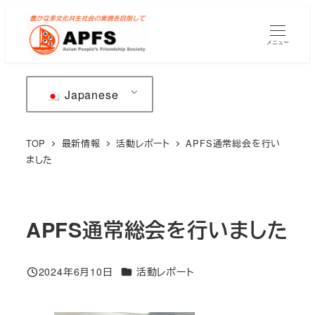
メ
イ
メニュー
ン
コ
ン
Japanese
テ
ン
TOP
最新情報
活動レポート
APFS通常総会を行い
ツ
ました
へ
移
動
APFS通常総会を行いました
カテゴリー
2024年6月10日
活動レポート
投稿日