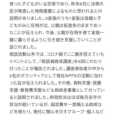
育った子どもがいる世帯であり、昨年8月に法務大
臣が発表した特例措置によるものと思われるとの
説明がありました。2家族のうち1家族は母親と子
どものみに在特が出、父親は仮放免のままであっ
たことが伝えられ、今後、父親が在特を得て家族一
緒に暮らせるように引き続き支援していくことが
話されました。
相談活動以外では、コロナ禍でここ数年控えていた
イベントとして、「相談員育成講座」を6回にわたり
行ったことが報告されました。講座参加者の中から
2名がボランティアとして現在APFSの活動に加わ
った旨が伝えられました。その他、食料支援・医療
支援・教育費支援なども助成金事業として行ってい
ると説明されました。財政状況はほぼ毎月赤字の
状況が続いているが、固定費を一部賄える助成な
どを得たり、寄付に関心を示すグループ・個人など