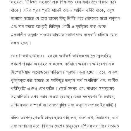
সহায়তা, চিকিৎসা সহায়তা এবং শিক্ষাগত ব্যয় সহায়তাও প্রদান করে
থাকে। যদিও প্রায় প্রতি মাসেই তাদের আর্থিক ঘাটতি থাকে, তবুও
জানানো হয়েছে যে তারা তাদের কিছু নির্দিষ্ট খরচ মেটানোর মতো অনুদান
এবং দান করতে আগ্রহী বিভিন্ন গোষ্ঠী ও ব্যক্তির কাছ থেকে
এককালীন অনুদান পাওয়ার মাধ্যমে কোনোমতে সংস্থাটি চালিয়ে যেতে
সক্ষম হচ্ছে।
ঘোষণা করা হয়েছে যে, ২০২৪ অর্থবর্ষে কার্যক্রমের মূল কেন্দ্রবিন্দু
পরামর্শ প্রদান অব্যাহত থাকলেও, বর্তমানে অধ্যয়ন অধিবেশন এবং
সিম্পোজিয়াম আয়োজনের পরিকল্পনা প্রণয়ন করা হচ্ছে। তবে, এ কথা
পুনর্ব্যক্ত করা হয়েছে যে সবকিছুর জন্যই অর্থ অপরিহার্য এবং আর্থিক
পরিস্থিতি এখনও বেশ কঠিন। বোর্ড সদস্য এবং সাধারণ সদস্যদের
সহযোগিতার ওপর জোর দেওয়া হয়েছে (যেমন সদস্যপদ ফি নবায়ন,
এপিএফএস সম্পর্কে সচেতনতা বৃদ্ধি এবং অনুদান সংগ্রহ ইত্যাদি)।
যদিও অংশগ্রহণকারী মাত্র ছয়জন ছিলেন, বাংলাদেশ, মিয়ানমার, ঘানা
এবং জাপানের মতো বিভিন্ন দেশের মানুষদের এপিএফএস নিয়ে মতামত