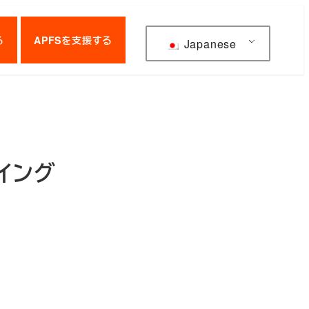
る
APFSを支援する
Japanese
イング