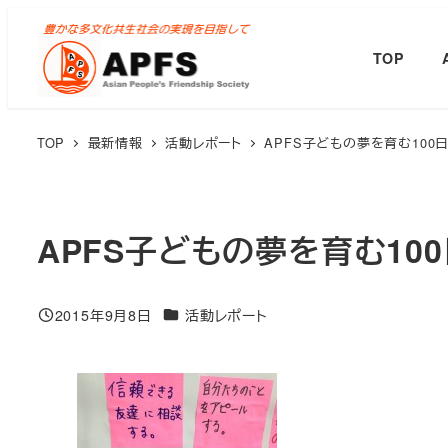
メ
イ
TOP
ン
コ
ン
TOP
最新情報
活動レポート
APFS子どもの夢を育む10
テ
ン
ツ
APFS子どもの夢を育む10
へ
移
動
カテゴリー
2015年9月8日
活動レポート
投稿日