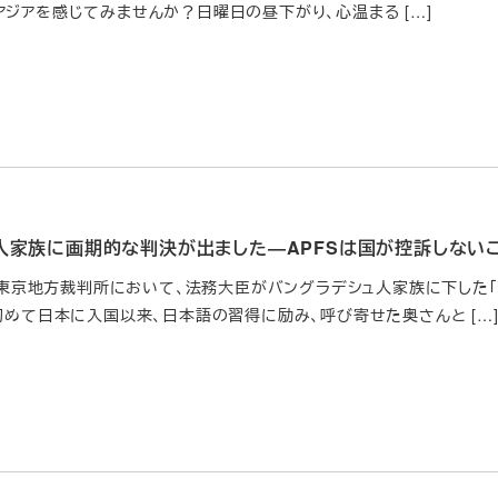
アジアを感じてみませんか？日曜日の昼下がり、心温まる […]
人家族に画期的な判決が出ました―APFSは国が控訴しない
6日、東京地方裁判所において、法務大臣がバングラデシュ人家族に下した
初めて日本に入国以来、日本語の習得に励み、呼び寄せた奥さんと […