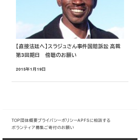
【直接法廷へ】スラジュさん事件国賠訴訟 高裁
第3回期日 傍聴のお願い
2015年1月19日
投稿日
TOP
団体概要
プライバシーポリシー
APFSに相談する
ボランティア募集
ご寄付のお願い