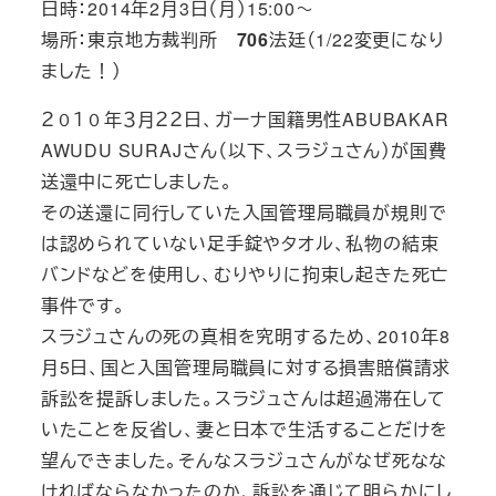
日時：2014年2月3日（月）15:00～
場所：東京地方裁判所
706
法廷（1/22変更になり
ました！）
２０１０年３月２２日、ガーナ国籍男性ABUBAKAR
AWUDU SURAJさん（以下、スラジュさん）が国費
送還中に死亡しました。
その送還に同行していた入国管理局職員が規則で
は認められていない足手錠やタオル、私物の結束
バンドなどを使用し、むりやりに拘束し起きた死亡
事件です。
スラジュさんの死の真相を究明するため、2010年8
月5日、国と入国管理局職員に対する損害賠償請求
訴訟を提訴しました。スラジュさんは超過滞在して
いたことを反省し、妻と日本で生活することだけを
望んできました。そんなスラジュさんがなぜ死なな
ければならなかったのか、訴訟を通じて明らかにし