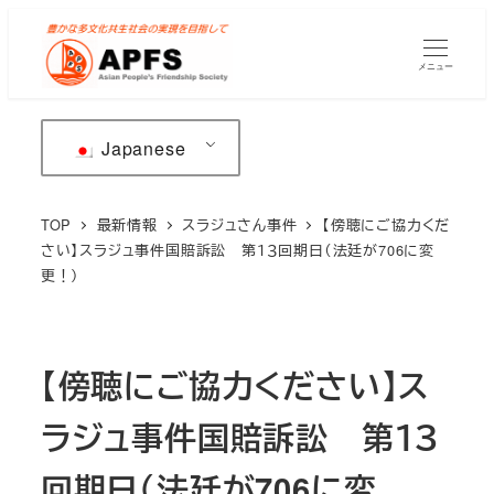
メ
イ
メニュー
ン
コ
ン
Japanese
テ
ン
TOP
最新情報
スラジュさん事件
【傍聴にご協力くだ
ツ
さい】スラジュ事件国賠訴訟 第１３回期日（法廷が706に変
へ
更！）
移
動
【傍聴にご協力ください】ス
ラジュ事件国賠訴訟 第１３
回期日（法廷が706に変