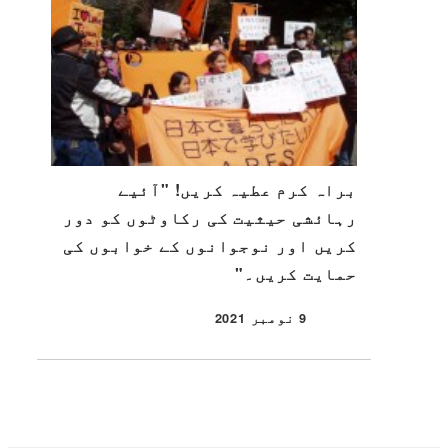
براہ کرم عطیہ کریں! "آئیے
رہائشی حیثیت کی رکاوٹوں کو دور
کریں اور نوجوانوں کے خوابوں کی
حمایت کریں۔"
9 نومبر 2021
شائع شدہ