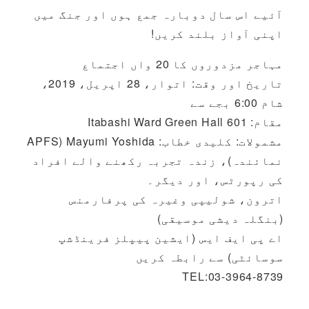
آئیے اس سال دوبارہ جمع ہوں اور جنگ میں
اپنی آواز بلند کریں!
مہاجر مزدوروں کا 20 واں اجتماع
تاریخ اور وقت: اتوار، 28 اپریل، 2019،
شام 6:00 بجے سے
مقام: Itabashi Ward Green Hall 601
مشمولات: کلیدی خطاب: Mayumi Yoshida (APFS
نمائندہ)، زندہ تجربہ رکھنے والے افراد
کی رپورٹس، اور دیگر۔
اترون، شولیپی وغیرہ کی پرفارمنس
(بنگلہ دیشی موسیقی)
اے پی ایف ایس (ایشین پیپلز فرینڈشپ
سوسائٹی) سے رابطہ کریں
TEL:03-3964-8739