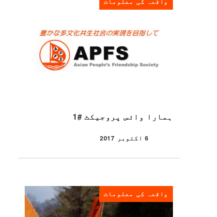
واقعہ کی معلومات
ہمارا وائس پروجیکٹ #1
6 اکتوبر 2017
شائع شدہ
واقعہ کی معلومات