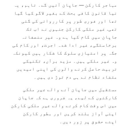
مہاجر کارکن — جاپان آئیں گے۔ تاہم، یہ
نیا قانون کافی بحث کے بغیر لاگو کیا گیا
تھا اور فوری طور پر کارروائی کی گئی
تھی. غیر ملکی کارکن جنہوں نے اب تک
جاپان میں کام کیا ہے وہ غیر منصفانہ
برخاستگی، غیر ادا شدہ اجرت، اور کام کی
جگہ پر امتیازی سلوک کا شکار ہیں کیونکہ
وہ غیر ملکی ہیں۔ مزید برآں، تکنیکی
تربیت حاصل کرنے والوں کی اپنی امیدیں
متضاد نظام نے ہی دم توڑ دی ہیں۔
مستقبل میں جاپان آنے والے غیر ملکی
کارکنوں کے لیے، یہ ضروری ہے کہ جاپان
میں اس وقت کام کرنے والے غیر ملکی کارکن
اپنی آواز بلند کریں اور بطور کارکن
اپنے حقوق پر زور دیں۔