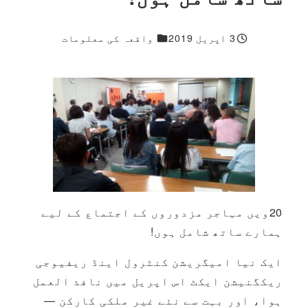
1 مزید جواب
3 اپریل 2019
واقعہ کی معلومات
شائع شدہ
20ویں مہاجر مزدوروں کے اجتماع کے لیے
ہمارے ساتھ شامل ہوں!
ایک نیا امیگریشن کنٹرول اینڈ ریفیوجی
ریکگنیشن ایکٹ اس اپریل میں نافذ العمل
ہوا، اور بہت سے نئے غیر ملکی کارکن —