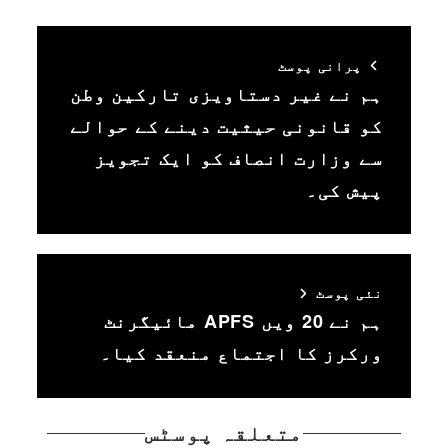
پرانی پوسٹ
ہم نے غیر دستاویزی تارکین وطن
کو قانونی حیثیت دینے کے حوالے
سے وزارت انصاف کو ایک تجویز
پیش کی۔
نئی پوسٹ
ہم نے 20 ویں APFS مائیگرنٹ
ورکرز کا اجتماع منعقد کیا۔
متعلقہ پوسٹس