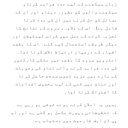
زبان سیکھنے کے لیے مدد فراہم کرنا،
سیکھنے والوں کو مشورہ دینا، اور ان کے
مسائل کو حل کرنے میں ان کی مدد کرنا
شامل ہے)۔ اس کے علاوہ، سروے کے نتائج کا
تجزیہ کرنے کے عمل میں کراس ٹیبلیشن اور
دیگر طریقے استعمال کیے گئے۔ اس کا مقصد
اشیاء کے درمیان ارتباط تلاش کرنا تھا۔
انٹرویو سروے کا مقصد غیر ملکی کارکنوں
کی مدد فراہم کرنے والے تناؤ کی وجوہات
کے بارے میں مزید ٹھوس سمجھ حاصل کرنا
اور تناؤ میں کمی کے لیے مخصوص اقدامات
کا اشتراک کرنا تھا۔
ہمیں یہ اعلان کرتے ہوئے خوشی ہو رہی ہے
کہ تحقیقاتی رپورٹ مکمل ہو گئی ہے اور اب
پی ڈی ایف فارمیٹ میں دستیاب ہے۔