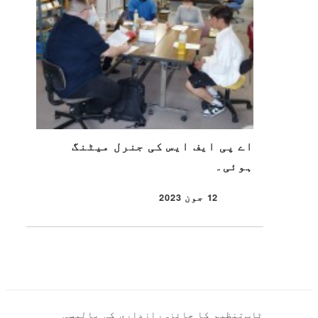
اے پی ایف ایس کی جنرل میٹنگ
ہوئی۔
12 جون 2023
شائع شدہ
ٹاپ
تنظیم کا جائزہ
رازداری کی پالیسی