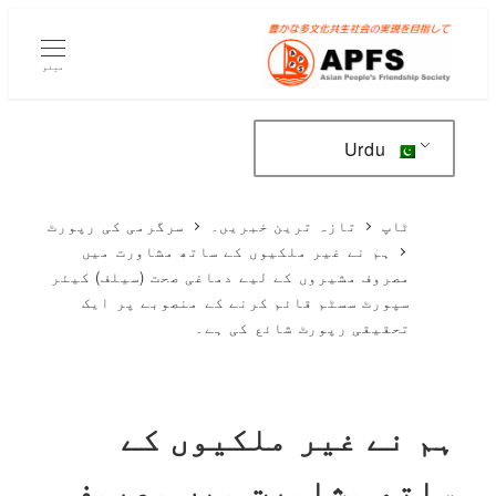
مرکزی
مواد
مینو
پر
جائیں۔
Urdu
ٹاپ
تازہ ترین خبریں۔
سرگرمی کی رپورٹ
ہم نے غیر ملکیوں کے ساتھ مشاورت میں
مصروف مشیروں کے لیے دماغی صحت (سیلف) کیئر
سپورٹ سسٹم قائم کرنے کے منصوبے پر ایک
تحقیقی رپورٹ شائع کی ہے۔
ہم نے غیر ملکیوں کے
ساتھ مشاورت میں مصروف