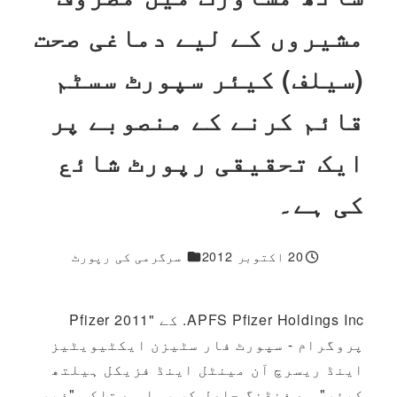
مشیروں کے لیے دماغی صحت
(سیلف) کیئر سپورٹ سسٹم
قائم کرنے کے منصوبے پر
ایک تحقیقی رپورٹ شائع
کی ہے۔
1 مزید جواب
20 اکتوبر 2012
سرگرمی کی رپورٹ
شائع شدہ
APFS Pfizer Holdings Inc. کے "2011 Pfizer
پروگرام - سپورٹ فار سٹیزن ایکٹیویٹیز
اینڈ ریسرچ آن مینٹل اینڈ فزیکل ہیلتھ
کیئر" سے فنڈنگ حاصل کر رہا ہے تاکہ "غیر