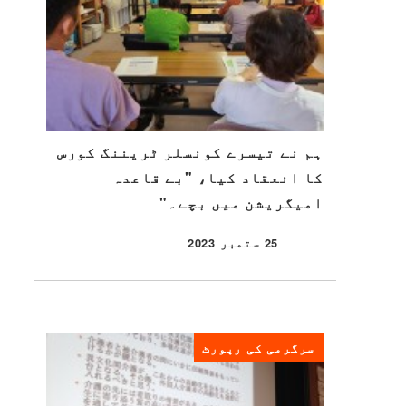
ہم نے تیسرے کونسلر ٹریننگ کورس
کا انعقاد کیا، "بے قاعدہ
امیگریشن میں بچے۔"
25 ستمبر 2023
شائع شدہ
سرگرمی کی رپورٹ