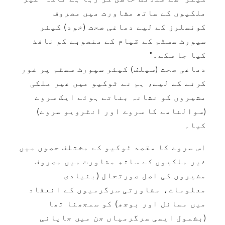
ملکیوں کے ساتھ مشاورت میں مصروف
کونسلرز کے لیے دماغی صحت (خود) کیئر
سپورٹ سسٹم کے قیام کے منصوبے کو نافذ
کیا جا سکے۔"
دماغی صحت (سیلف) کیئر سپورٹ سسٹم پر غور
کرنے کے لیے، ہم نے ٹوکیو میں غیر ملکی
مشیروں کو نشانہ بناتے ہوئے ایک سروے
(سوالنامے کا سروے اور انٹرویو سروے)
کیا۔
اس سروے کا مقصد ٹوکیو کے مختلف حصوں میں
غیر ملکیوں کے ساتھ مشاورت میں مصروف
مشیروں کی اصل صورتحال (بنیادی
معلومات، مشاورتی سرگرمیوں کے انعقاد
میں مسائل اور بوجھ) کو سمجھنا تھا
(بشمول ایسی سرگرمیاں جن میں جاپانی