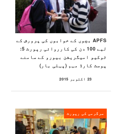
APFS بچوں کے خوابوں کی پرورش کے
لیے 100 دن کی کارروائی رپورٹ 5:
ٹوکیو امیگریشن بیورو کے سامنے
پوسٹ کارڈ مہم (پہلی بار)
23 اکتوبر 2015
شائع شدہ
سرگرمی کی رپورٹ