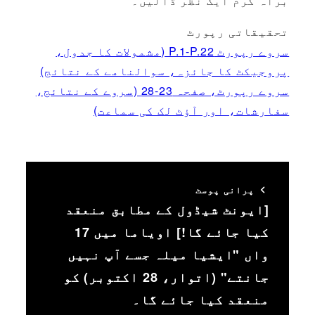
براہ کرم ایک نظر ڈالیں۔
تحقیقاتی رپورٹ
سروے رپورٹ P.1-P.22 (مشمولات کا جدول،
پروجیکٹ کا جائزہ، سوالنامے کے نتائج)
سروے رپورٹ، صفحہ 23-28 (سروے کے نتائج،
سفارشات، اور آؤٹ لک کی سماعت)
پرانی پوسٹ
[ایونٹ شیڈول کے مطابق منعقد
کیا جائے گا!] اویاما میں 17
واں "ایشیا میلہ جسے آپ نہیں
جانتے" (اتوار، 28 اکتوبر) کو
منعقد کیا جائے گا۔