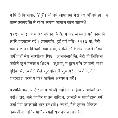
म फिलिपिन्सबाट Y हुँ। यो वर्ष जापानमा मेरो २१ औं वर्ष हो। म
बाल्यकालदेखि नै गोप्य रूपमा जापान जान चाहन्थें।
१९९१ मा (जब म ३० वर्षको थिएँ), म जहाज मर्मत गर्ने कामको
लागि बहराइन गएँ। त्यसपछि, दुई वर्ष पछि, १९९३ मा, मेरो
कामबाट ३० दिनको बिदा भयो, र मैले ओकिनावा उड्ने मौका
पाएँ जहाँ मेरा साथीहरू थिए। त्यसबेलादेखि, मेरो फिलिपिन्स
फर्कने कुनै मनसाय थिएन। सुरुमा, म कुनै पनि जापानी भाषा
बुझ्दिनथें, त्यसैले मैले सुरुदेखि नै सुरु गरें। त्यसैले, मैले
शब्दकोश प्रयोग गरेर आफैंले अध्ययन गरें।
म ओकिनावा आएँ र काम खोज्दै गर्दा एक महिना साथीको घरमा
बसें। तर, मैले जागिर पाउन सकिन, त्यसैले म योकोहामा गएँ
जहाँ मेरो काकाको भाइ बस्थ्यो। त्यहाँ, मैले एउटा पेन्टिङ
कम्पनीमा जागिर पाएँ र त्यहाँ १९ वर्ष काम गरें।