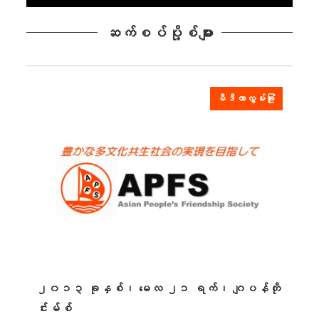
ဆက်စပ်ပို့စ်များ
မီဒီယာလွှမ်းခြုံ
၂၀၁၃ ခုနှစ်၊ မေလ ၂၁ ရက်၊ ဂျပန်တို
င်းမ်စ်