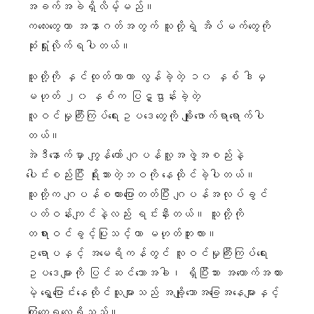
အခက်အခဲရှိလိမ့်မည်။
ကလေးတွေဟာ အနာဂတ်အတွက် သူတို့ရဲ့ အိပ်မက်တွေကို
ဆုံးရှုံးလိုက်ရပါတယ်။
သူတို့ကို နှင်ထုတ်တာဟာ လွန်ခဲ့တဲ့ ၁၀ နှစ် ဒါမှ
မဟုတ် ၂၀ နှစ်က ပြဋ္ဌာန်းခဲ့တဲ့
လူဝင်မှုကြီးကြပ်ရေးဥပဒေတွေကို ချိုးဖောက်ရာရောက်ပါ
တယ်။
အဲဒီနောက်မှာ ကျွန်တော် ဂျပန်လူ့အဖွဲ့အစည်းနဲ့
ပေါင်းစည်းပြီး ရိုးသားတဲ့ဘဝကို နေထိုင်ခဲ့ပါတယ်။
သူတို့က ဂျပန်စကားပြောတတ်ပြီး ဂျပန်အလုပ်ခွင်
ပတ်ဝန်းကျင်နဲ့လည်း ရင်းနှီးတယ်။ သူတို့ကို
တရားဝင်ခွင့်ပြုသင့်တာ မဟုတ်ဘူးလား။
ဥရောပနှင့် အမေရိကန်တွင် လူဝင်မှုကြီးကြပ်ရေး
ဥပဒေများကို ပြင်ဆင်သောအခါ၊ ရှိပြီးသား အထောက်အထား
မဲ့ ရွှေ့ပြောင်းနေထိုင်သူများသည် အချို့သောအခြေအနေများနှင့်
ကြုံတွေ့ရလေ့ရှိသည်။