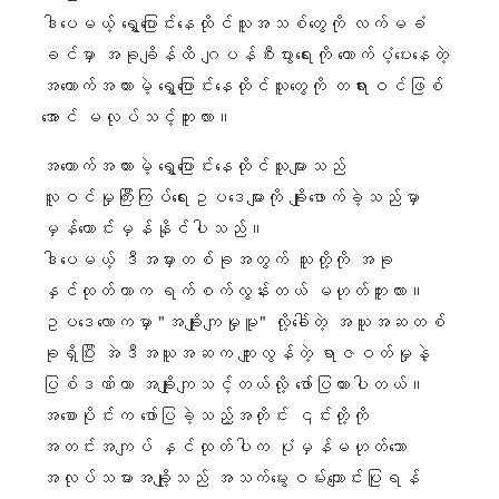
ဒါပေမယ့် ရွှေ့ပြောင်းနေထိုင်သူအသစ်တွေကို လက်မခံ
ခင်မှာ အခုချိန်ထိ ဂျပန်စီးပွားရေးကို ထောက်ပံ့ပေးနေတဲ့
အထောက်အထားမဲ့ ရွှေ့ပြောင်းနေထိုင်သူတွေကို တရားဝင်ဖြစ်
အောင် မလုပ်သင့်ဘူးလား။
အထောက်အထားမဲ့ ရွှေ့ပြောင်းနေထိုင်သူများသည်
လူဝင်မှုကြီးကြပ်ရေးဥပဒေများကို ချိုးဖောက်ခဲ့သည်မှာ
မှန်ကောင်းမှန်နိုင်ပါသည်။
ဒါပေမယ့် ဒီအမှားတစ်ခုအတွက် သူတို့ကို အခု
နှင်ထုတ်တာက ရက်စက်လွန်းတယ် မဟုတ်ဘူးလား။
ဥပဒေလောကမှာ "အချိုးကျမှုမူ" လို့ခေါ်တဲ့ အယူအဆတစ်
ခုရှိပြီး အဲဒီအယူအဆက ကျူးလွန်တဲ့ ရာဇဝတ်မှုနဲ့
ပြစ်ဒဏ်ဟာ အချိုးကျသင့်တယ်လို့ ဖော်ပြထားပါတယ်။
အစောပိုင်းက ဖော်ပြခဲ့သည့်အတိုင်း ၎င်းတို့ကို
အတင်းအကျပ် နှင်ထုတ်ပါက ပုံမှန်မဟုတ်သော
အလုပ်သမားအချို့သည် အသက်မွေးဝမ်းကျောင်းပြုရန်