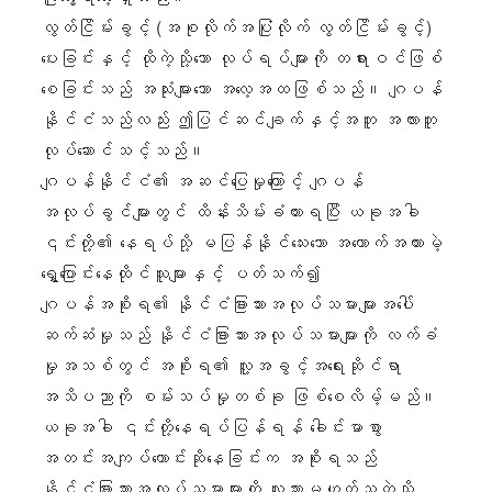
လွတ်ငြိမ်းခွင့် (အစုလိုက်အပြုံလိုက် လွတ်ငြိမ်းခွင့်)
ပေးခြင်းနှင့် ထိုကဲ့သို့သော လုပ်ရပ်များကို တရားဝင်ဖြစ်
စေခြင်းသည် အသုံးများသော အလေ့အထဖြစ်သည်။ ဂျပန်
နိုင်ငံသည်လည်း ဤပြင်ဆင်ချက်နှင့်အတူ အလားတူ
လုပ်ဆောင်သင့်သည်။
ဂျပန်နိုင်ငံ၏ အဆင်ပြေမှုကြောင့် ဂျပန်
အလုပ်ခွင်များတွင် ထိန်းသိမ်းခံထားရပြီး ယခုအခါ
၎င်းတို့၏ နေရပ်သို့ မပြန်နိုင်သေးသော အထောက်အထားမဲ့
ရွှေ့ပြောင်းနေထိုင်သူများနှင့် ပတ်သက်၍
ဂျပန်အစိုးရ၏ နိုင်ငံခြားသားအလုပ်သမားများအပေါ်
ဆက်ဆံမှုသည် နိုင်ငံခြားသားအလုပ်သမားများကို လက်ခံ
မှုအသစ်တွင် အစိုးရ၏ လူ့အခွင့်အရေးဆိုင်ရာ
အသိပညာကို စမ်းသပ်မှုတစ်ခု ဖြစ်စေလိမ့်မည်။
ယခုအခါ ၎င်းတို့နေရပ်ပြန်ရန် ခေါင်းမာစွာ
အတင်းအကျပ်တောင်းဆိုနေခြင်းက အစိုးရသည်
နိုင်ငံခြားသားအလုပ်သမားများကို လူသားမဟုတ်သကဲ့သို့