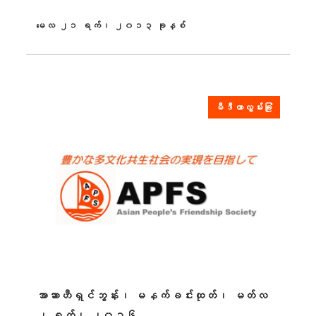
မေလ ၂၁ ရက်၊ ၂၀၁၃ ခုနှစ်
ထုတ်ဝေခဲ့သည်။
မီဒီယာလွှမ်းခြုံ
အာဆာဟီရှင်ဘွန်း၊ မနက်ခင်းထုတ်၊ မတ်လ
၂ ရက်၊ ၂၀၁၆