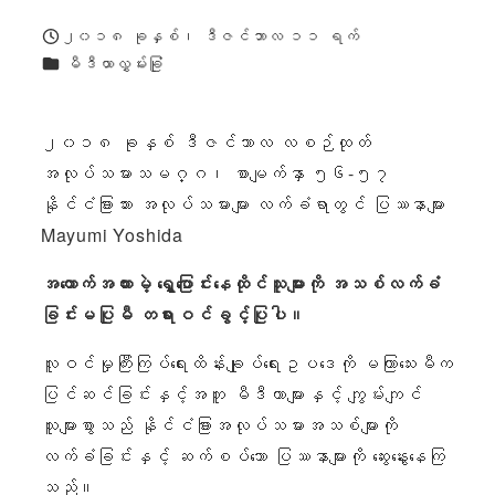
၂၀၁၈ ခုနှစ်၊ ဒီဇင်ဘာလ ၁၁ ရက်
ထုတ်ဝေခဲ့သည်။
ကဏ္ဍများ
မီဒီယာလွှမ်းခြုံ
၂၀၁၈ ခုနှစ် ဒီဇင်ဘာလ လစဉ်ထုတ်
အလုပ်သမားသမဂ္ဂ၊ စာမျက်နှာ ၅၆-၅၇
နိုင်ငံခြားသား အလုပ်သမားများ လက်ခံရာတွင် ပြဿနာများ
Mayumi Yoshida
အထောက်အထားမဲ့ ရွှေ့ပြောင်းနေထိုင်သူများကို အသစ်လက်ခံ
ခြင်းမပြုမီ တရားဝင်ခွင့်ပြုပါ။
လူဝင်မှုကြီးကြပ်ရေးထိန်းချုပ်ရေးဥပဒေကို မကြာသေးမီက
ပြင်ဆင်ခြင်းနှင့်အတူ မီဒီယာများနှင့် ကျွမ်းကျင်
သူများစွာသည် နိုင်ငံခြားအလုပ်သမားအသစ်များကို
လက်ခံခြင်းနှင့် ဆက်စပ်သော ပြဿနာများကို ဆွေးနွေးနေကြ
သည်။