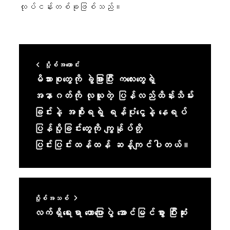
လုပ်ငန်းတစ်ခုဖြစ်သည်။
ပို့စ်အဟောင်း
မိသားစုတွေကို ခွဲခြားပြီး ကလေးတွေရဲ့
အနာဂတ်ကို လုယူတဲ့ ပြန်လည်ထိန်းသိမ်း
ခြင်းနဲ့ အစိုးရရဲ့ ရန်ပုံငွေနဲ့ နေရပ်
ပြန်ပို့ခြင်းတွေကို ကျွန်ုပ်တို့
ပြင်းပြင်းထန်ထန် ဆန့်ကျင်ပါတယ်။
ပို့စ်အသစ်
လက်ရှိရေးရာ ဟောပြောပွဲ အောင်မြင်စွာ ပြီးဆုံး