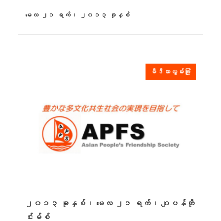
မေလ ၂၁ ရက်၊ ၂၀၁၃ ခုနှစ်
ထုတ်ဝေခဲ့သည်။
မီဒီယာလွှမ်းခြုံ
၂၀၁၃ ခုနှစ်၊ မေလ ၂၁ ရက်၊ ဂျပန်တို
င်းမ်စ်