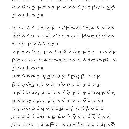
ဆက်ဆံသည့် မူဝါဒများကို ဆက်လက်ကျင့်သုံးနေမည်ကို
ပြသနေပါသည်။
ဂျပန်နိုင်ငံသည် နိုင်ငံခြားသားလုပ်သားများကို လက်ခံ
ခြင်းဆိုင်ရာ ၎င်း၏မူဝါဒများတွင် ကြီးမားသောပြောင်းလဲမှု
တစ်ခု ပြုလုပ်ခဲ့သည်။
အစိုးရက ဒါဟာ လူဝင်မှုကြီးကြပ်ရေးမူဝါဒ မဟုတ်ဘူး
လို့ ပြောပေမယ့် အဓိကအပြောင်းအလဲတစ်ခုတော့ သေချာပေါက်
ဖြစ်နေပါတယ်။
အထောက်အထားမဲ့ ရွှေ့ပြောင်းနေထိုင်သူတွေကို ဘယ်လို
ကိုင်တွယ်ဖြေရှင်းမလဲ အပါအဝင် နိုင်ငံခြား
အလုပ်သမားတွေနဲ့ ပတ်သက်တဲ့ လူ့အခွင့်အရေးဆိုင်ရာ
အသိပညာပေးမှုတွေ မြှင့်တင်ဖို့ လိုအပ်ပါတယ်။
ကမ္ဘာလုံးဆိုင်ရာစံနှုန်းများနှင့် ကိုက်ညီစေရန်
ဂျပန်နိုင်ငံ၏ စံနှုန်းများကို မြှင့်တင်ခြင်းသည်
ဂျပန်အစိုးရအနေဖြင့် လုပ်ဆောင်ရမည့် အရေးတကြီး