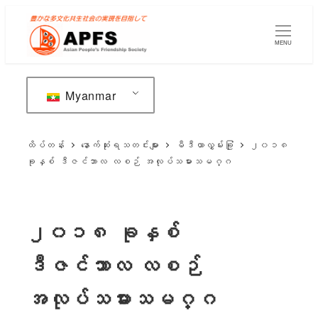
အဓိက
အကြောင်းအရာ
MENU
သို့
ကျော်သွား
ပါ။
Myanmar
ထိပ်တန်း
နောက်ဆုံးရသတင်းများ
မီဒီယာလွှမ်းခြုံ
၂၀၁၈
ခုနှစ် ဒီဇင်ဘာလ လစဉ် အလုပ်သမားသမဂ္ဂ
၂၀၁၈ ခုနှစ်
ဒီဇင်ဘာလ လစဉ်
အလုပ်သမားသမဂ္ဂ