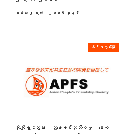
မတ်လ ၂ ရက်၊ ၂၀၁၆ ခုနှစ်
ထုတ်ဝေခဲ့သည်။
မီဒီယာလွှမ်းခြုံ
တိုကျိုရှင်ဘွန်း၊ ညနေခင်းထုတ်ဝေမှု၊ မေလ