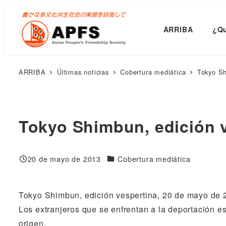
Saltar
al
ARRIBA
¿Qu
contenido
principal
ARRIBA
Últimas noticias
Cobertura mediática
Tokyo Sh
Tokyo Shimbun, edición v
Categorías
20 de mayo de 2013
Cobertura mediática
Publicado
Tokyo Shimbun, edición vespertina, 20 de mayo de 
Los extranjeros que se enfrentan a la deportación e
origen.