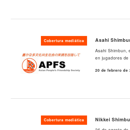
Publicado
Asahi Shimbun
Cobertura mediática
Asahi Shimbun, e
en jugadores de
20 de febrero de
Publicado
Nikkei Shimbu
Cobertura mediática
26 de agosto de