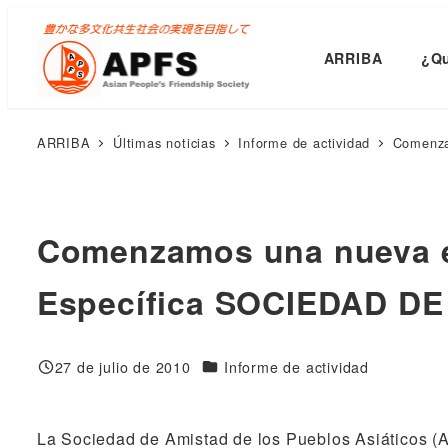
Saltar
al
ARRIBA
¿Qu
contenido
principal
ARRIBA
Últimas noticias
Informe de actividad
Comenza
Comenzamos una nueva et
Específica SOCIEDAD D
Categorías
27 de julio de 2010
Informe de actividad
Publicado
La Sociedad de Amistad de los Pueblos Asiáticos (