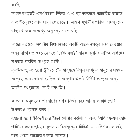
করছি।
আবেদনপত্রটি এনএইচকে নিউজ ৭-এ ব্যাপকভাবে প্রচারিত হয়েছে
এবং উল্লেখযোগ্য সাড়া ফেলেছে। আমরা স্থানীয় পরিষদ সদস্যদের
কাছ থেকেও অসংখ্য অনুসন্ধান পেয়েছি।
আমরা বর্তমানে স্থানীয় বিধানসভায় একটি আবেদনপত্র জমা দেওয়ার
জন্য যাতায়াত খরচ মেটাতে 'রেডি ফর?' নামক ক্রাউডফান্ডিং সাইটের
মাধ্যমে তহবিল সংগ্রহ করছি।
ক্রাউডফান্ডিং হলো ইন্টারনেটের মাধ্যমে বিপুল সংখ্যক মানুষের সমর্থন
সংগ্রহ করে কোনো ব্যক্তি বা সংস্থার একটি নির্দিষ্ট লক্ষ্যের জন্য
তহবিল সংগ্রহের একটি পদ্ধতি।
আপনার অনুদানের পরিমাণের ওপর নির্ভর করে আমরা একটি ছোট
উপহারও প্রদান করব।
এগুলো হলো ‘বিদেশীদের ইচ্ছা শোনার কর্মশালা’ এবং ‘এপিএফএস হোম
পার্টি’-র জন্য ছাড়ের কুপন ও বিনামূল্যের টিকিট, যা এপিএফএস এই
বছর থেকে আয়োজন করে আসছে।