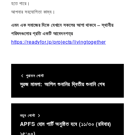
হতে পারে।
আপনার সহযোগিতা কাম্য।
এমন এক সমাজের দিকে যেখানে সকলের আশা থাকবে – স্থানীয়
পরিষদগুলোর প্রতি একটি আবেদনপত্র
https://readyfor.jp/projects/livingtogether
পুরাতন পোস্ট
সুরজ মামলা: আপিল শুনানির দ্বিতীয় শুনানি শেষ
নতুন পোস্ট
APFS হোম পার্টি অনুষ্ঠিত হবে (১১/৩০ (রবিবার)
১৫:০০)