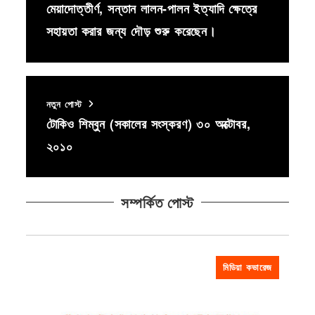
মেয়াদোত্তীর্ণ, সন্তান লালন-পালন ইত্যাদি ক্ষেত্রে
সহায়তা করার জন্য দৌড় শুরু করেছেন।
নতুন পোস্ট
টোকিও শিম্বুন (সকালের সংস্করণ) ৩০ অক্টোবর,
২০১০
সম্পর্কিত পোস্ট
মিডিয়া কভারেজ