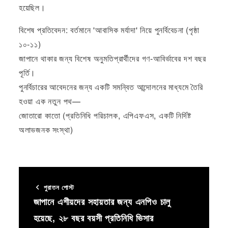
হয়েছিল।
বিশেষ প্রতিবেদন: বর্তমানে 'আবাসিক মর্যাদা' নিয়ে পুনর্বিবেচনা (পৃষ্ঠা
১০-১১)
জাপানে থাকার জন্য বিশেষ অনুমতিপ্রার্থীদের গণ-আবির্ভাবের দশ বছর
পূর্তি।
পুনর্বিচারের আবেদনের জন্য একটি সমন্বিত আন্দোলনের মাধ্যমে তৈরি
হওয়া এক নতুন পথ—
জোতারো কাতো (প্রতিনিধি পরিচালক, এপিএফএস, একটি নির্দিষ্ট
অলাভজনক সংস্থা)
পুরাতন পোস্ট
জাপানে এশীয়দের সহায়তার জন্য এনপিও চালু
হয়েছে, ২৮ বছর বয়সী প্রতিনিধি ভিসার