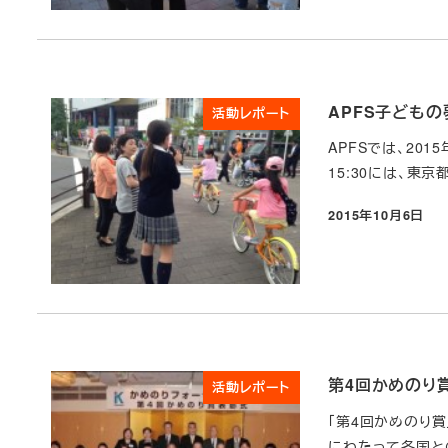
APFS子ども
活動レポート
APFSでは、201
15:30には、東
2015年10月6日
投稿日
第4回かめのり
活動レポート
「第4回かめのり
にわたって各国と