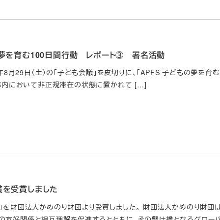
の夢を育む100日間行動 レポート③ 署名活動
5年8月29日（土）の「子ども会議」を皮切りに、「APFS 子どもの夢を育む
京都内において非正規滞在の状態に置かれて […]
賞を受賞しました
賞」を財団法人かめのり財団より受賞しました。 財団法人かめのり財団
の友好関係と相互理解を促進するとともに、その懸け橋となるグローバ 