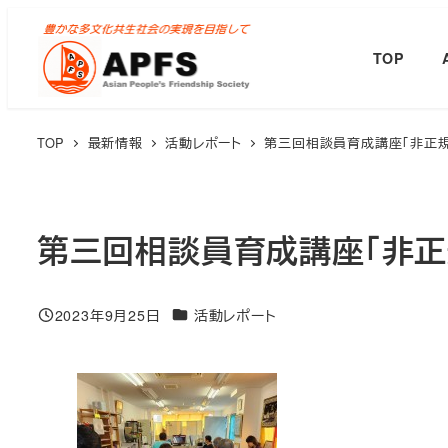
メ
イ
TOP
ン
コ
ン
TOP
最新情報
活動レポート
第三回相談員育成講座「非正
テ
ン
ツ
第三回相談員育成講座「非正
へ
移
動
カテゴリー
2023年9月25日
活動レポート
投稿日