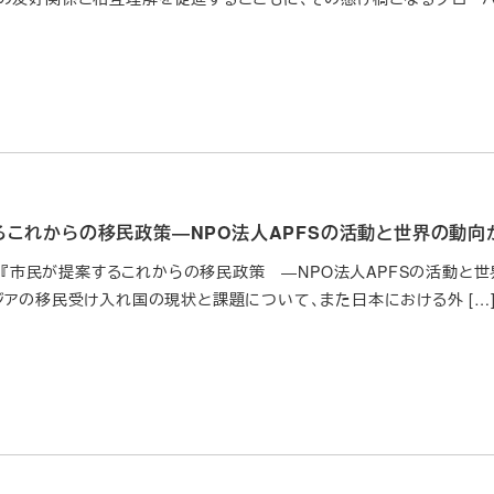
るこれからの移民政策―NPO法人APFSの活動と世界の動向
日に『市民が提案するこれからの移民政策 ―NPO法人APFSの活動
ジアの移民受け入れ国の現状と課題について、また日本における外 […