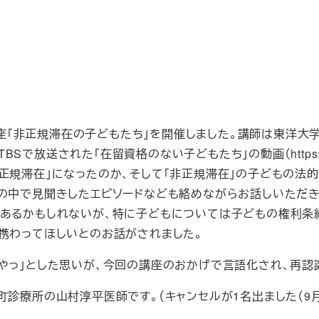
成講座「非正規滞在の子どもたち」を開催しました。講師は東洋
れた「在留資格のない子どもたち」の動画（https://www.yo
正規滞在」になったのか、そして「非正規滞在」の子どもの法
究の中で見聞きしたエピソードなども絡めながらお話しいただき
もあるかもしれないが、特に子どもについては子どもの権利条
に携わってほしいとのお話がされました。
もやっ」とした思いが、今回の講座のおかげで言語化され、再認
町診療所の山村淳平医師です。（キャンセルが1名出ました（9月