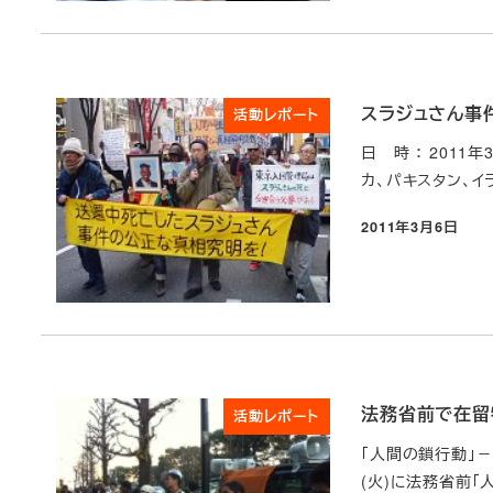
スラジュさん事
活動レポート
日 時 ： 2011
カ、パキスタン、イラ
2011年3月6日
投稿日
法務省前で在留
活動レポート
「人間の鎖行動」－
(火)に法務省前「人