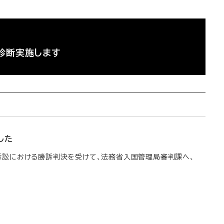
診断実施します
した
請求訴訟における勝訴判決を受けて、法務省入国管理局審判課へ、