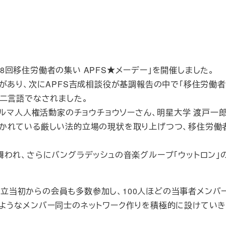
18回移住労働者の集い APFS★メーデー」を開催しました。
があり、次にAPFS吉成相談役が基調報告の中で「移住労働
の二言語でなされました。
ビルマ人人権活動家のチョウチョウソーさん、明星大学 渡戸一郎
かれている厳しい法的立場の現状を取り上げつつ、移住労働
舞われ、さらにバングラデッシュの音楽グループ「ウットロン」
FS設立当初からの会員も多数参加し、100人ほどの当事者メン
ようなメンバー同士のネットワーク作りを積極的に設けていき