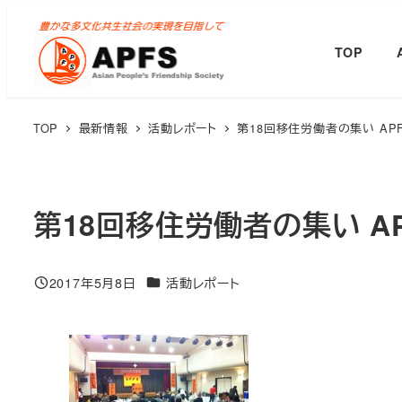
メ
イ
TOP
ン
コ
ン
TOP
最新情報
活動レポート
第18回移住労働者の集い AP
テ
ン
ツ
第18回移住労働者の集い A
へ
移
動
カテゴリー
2017年5月8日
活動レポート
投稿日