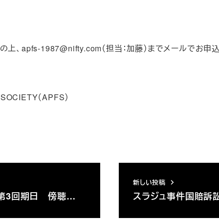
ク他
pfs-1987@nifty.com（担当：加藤）までメールでお申
SOCIETY（APFS）
新しい投稿
第3回期日 傍聴…
スラジュ事件国賠訴