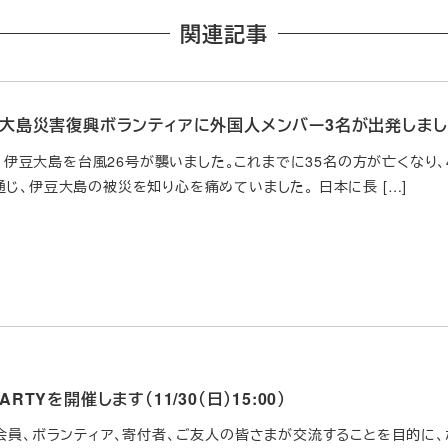
関連記事
 伊豆大島災害復興ボランティアに外国人メンバー3名が出発しま
6日、伊豆大島を台風26号が襲いました。これまでに35名の方が亡くな
じ、伊豆大島の被災を知り心を痛めていました。 日本に長 […]
PARTYを開催します（11/30（日）15:00）
人会員、ボランティア、寄付者、ご友人の皆さまが交流することを目的に