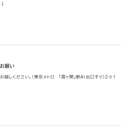
]
のお願い
にお越しください。（東京メトロ 「霞ヶ関」駅A1出口すぐ）２０１