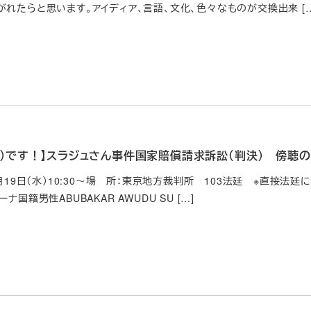
れたらと思います。アイディア、言語、文化、色々なものが交換出来 […
（水）です！】スラジュさん事件国家賠償請求訴訟（判決） 傍聴
3月19日（水）10:30～場 所：東京地方裁判所 103法廷 ※直接法廷
ナ国籍男性ABUBAKAR AWUDU SU […]