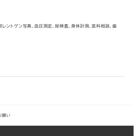
内容：胸部レントゲン写真、血圧測定、尿検査、身体計測、医科相談、歯
お願い