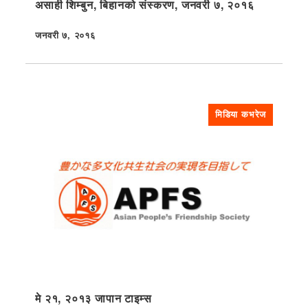
असाही शिम्बुन, बिहानको संस्करण, जनवरी ७, २०१६
जनवरी ७, २०१६
प्रकाशित
मिडिया कभरेज
मे २१, २०१३ जापान टाइम्स