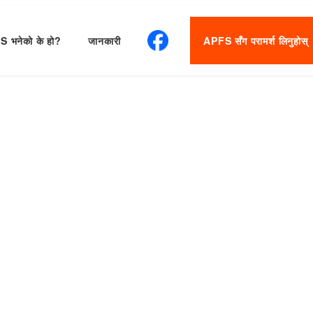
 भनेको के हो?
जानकारी
APFS सँग परामर्श लिनुहोस्