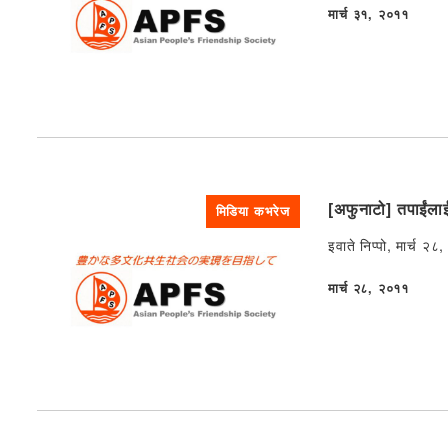
मार्च ३१, २०११
प्रकाशित
[अफुनाटो] तपाईंलाई 
मिडिया कभरेज
इवाते निप्पो, मार्च 
मार्च २८, २०११
प्रकाशित