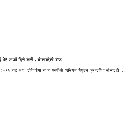
धेरै ऊर्जा दिने करी - बंगलादेशी शेफ
२८, २०११ बाट अंश: टोकियोमा रहेको एनपीओ "एसियन पिपुल्स फ्रेन्डशिप सोसाइटी"...