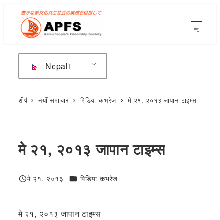
मुख्य
सामग्रीमा
मेनु
जानुहोस्
Nepali
शीर्ष
नयाँ समाचार
मिडिया कभरेज
मे २१, २०१३ जापान टाइम्स
मे २१, २०१३ जापान टाइम्स
जन्मदिनको शुभकामना
मे २१, २०१३
मिडिया कभरेज
प्रकाशित
मे २१, २०१३ जापान टाइम्स