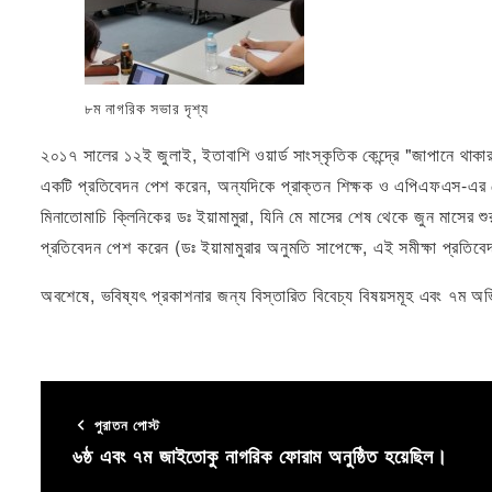
৮ম নাগরিক সভার দৃশ্য
২০১৭ সালের ১২ই জুলাই, ইতাবাশি ওয়ার্ড সাংস্কৃতিক কেন্দ্রে "জাপানে 
একটি প্রতিবেদন পেশ করেন, অন্যদিকে প্রাক্তন শিক্ষক ও এপিএফএস-এর স্ব
মিনাতোমাচি ক্লিনিকের ডঃ ইয়ামামুরা, যিনি মে মাসের শেষ থেকে জুন মাসের শুরু
প্রতিবেদন পেশ করেন (ডঃ ইয়ামামুরার অনুমতি সাপেক্ষে, এই সমীক্ষা প
অবশেষে, ভবিষ্যৎ প্রকাশনার জন্য বিস্তারিত বিবেচ্য বিষয়সমূহ এবং ৭ম অভিব
পুরাতন পোস্ট
৬ষ্ঠ এবং ৭ম জাইতোকু নাগরিক ফোরাম অনুষ্ঠিত হয়েছিল।