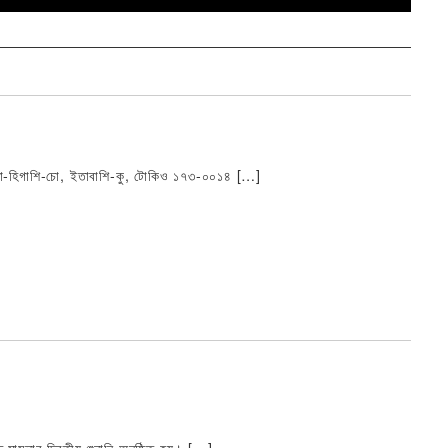
ামা-হিগাশি-চো, ইতাবাশি-কু, টোকিও ১৭৩-০০১৪ […]