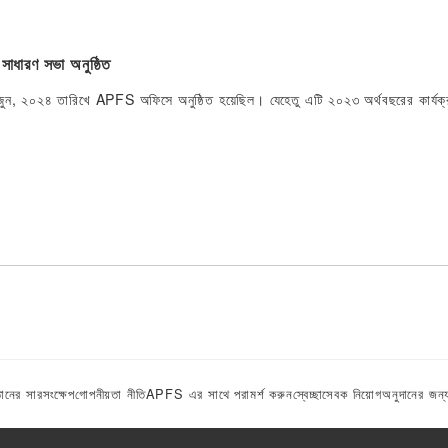
াধারণ সভা অনুষ্ঠিত
জুন, ২০২৪ তারিখে APFS অফিসে অনুষ্ঠিত হয়েছিল। যেহেতু এটি ২০২৩ অর্থবছরের কার্যক্রম
্ঠানের সারসংক্ষেপ
গোপনীয়তা নীতি
APFS এর সাথে পরামর্শ করুন
স্বেচ্ছাসেবক নিয়োগ
অনুদানের জন