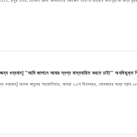
২০১২, দুপুর ২টায়, টোকিও জেলা আদালতের কোর্টরুম ৭০৫-এ রাষ্ট্রীয় ক্ষতিপূরণের জন্য সুরজ
্য ধন্যবাদ] "আমি জাপানে আমার স্বপ্ন বাস্তবায়িত করতে চাই!" অনথিভুক্ত শিশু
 ধন্যবাদ] অনেক মানুষের সহযোগিতায়, আমরা ২১শে ডিসেম্বর, সোমবারের মধ্যে প্রায় ১৫