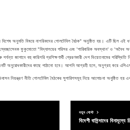
থাকার বিশেষ অনুমতি বিষয়ে নাগরিকদের গোলটেবিল বৈঠক" অনুষ্ঠিত হয়। এটি ছিল
েচ্ছাসেবক ফুকুমোতো "বিদ্যালয়ের পরিসর এবং 'পারিবারিক অবস্থান' ও 'অবৈধ অব
 পর্যন্ত জাপানে বহু কারিগরি প্রশিক্ষণার্থী প্রেরণকারী দেশ ভিয়েতনামের পরিস্থিতি
্রতিবেদনটি অনুরোধকারীদের কাছে পাঠানো হবে। আপনি আগ্রহী হলে, অনুগ্রহ করে 
াসন নিয়ন্ত্রণ নীতি গোলটেবিল বৈঠকের সুপারিশসমূহ নিয়ে আলোচনা অনুষ্ঠিত হয় এব
নতুন পোস্ট
বিদেশী বাসিন্দাদের বিনামূল্যে 