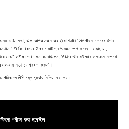
 এই ধরনের অষ্টম সভা, এবং এপিএফএস-এর ইয়োশিনারি ফিলিপাইন সফরের উপর
স্থান'" শীর্ষক বিষয়ের উপর একটি প্রতিবেদন পেশ করেন। এছাড়াও,
 নিয়ে একটি সমীক্ষা পরিচালনা করেছিলেন, তিনিও তাঁর সমীক্ষার ফলাফল সম্পর্কে
এপিএফএস-এর সাথে যোগাযোগ করুন)।
ং পরিষদের নীতিসমূহ পুনরায় নিশ্চিত করা হয়।
চিকিৎসা পরীক্ষা করা হয়েছিল