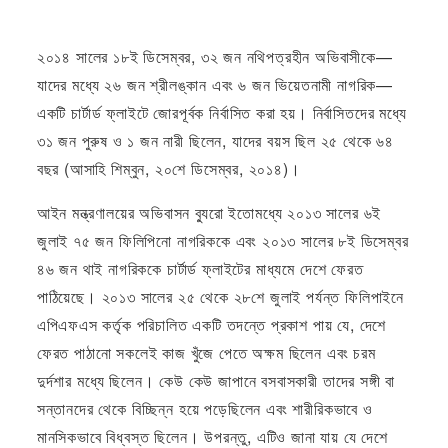
২০১৪ সালের ১৮ই ডিসেম্বর, ৩২ জন নথিপত্রহীন অভিবাসীকে—
যাদের মধ্যে ২৬ জন শ্রীলঙ্কান এবং ৬ জন ভিয়েতনামী নাগরিক—
একটি চার্টার্ড ফ্লাইটে জোরপূর্বক নির্বাসিত করা হয়। নির্বাসিতদের মধ্যে
৩১ জন পুরুষ ও ১ জন নারী ছিলেন, যাদের বয়স ছিল ২৫ থেকে ৬৪
বছর (আসাহি শিম্বুন, ২০শে ডিসেম্বর, ২০১৪)।
আইন মন্ত্রণালয়ের অভিবাসন ব্যুরো ইতোমধ্যে ২০১৩ সালের ৬ই
জুলাই ৭৫ জন ফিলিপিনো নাগরিককে এবং ২০১৩ সালের ৮ই ডিসেম্বর
৪৬ জন থাই নাগরিককে চার্টার্ড ফ্লাইটের মাধ্যমে দেশে ফেরত
পাঠিয়েছে। ২০১৩ সালের ২৫ থেকে ২৮শে জুলাই পর্যন্ত ফিলিপাইনে
এপিএফএস কর্তৃক পরিচালিত একটি তদন্তে প্রকাশ পায় যে, দেশে
ফেরত পাঠানো সকলেই কাজ খুঁজে পেতে অক্ষম ছিলেন এবং চরম
দুর্দশার মধ্যে ছিলেন। কেউ কেউ জাপানে বসবাসকারী তাদের সঙ্গী বা
সন্তানদের থেকে বিচ্ছিন্ন হয়ে পড়েছিলেন এবং শারীরিকভাবে ও
মানসিকভাবে বিধ্বস্ত ছিলেন। উপরন্তু, এটিও জানা যায় যে দেশে