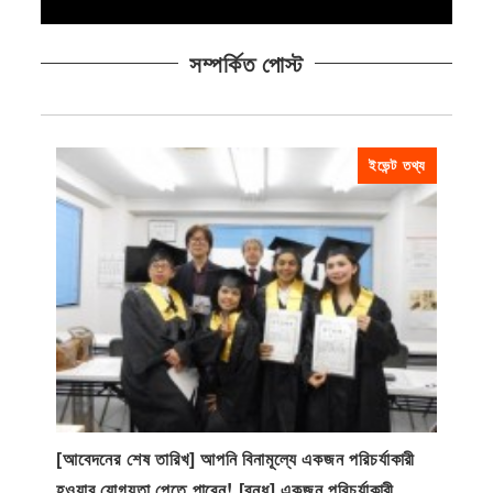
সম্পর্কিত পোস্ট
ইভেন্ট তথ্য
[আবেদনের শেষ তারিখ] আপনি বিনামূল্যে একজন পরিচর্যাকারী
হওয়ার যোগ্যতা পেতে পারেন! [বন্ধ] একজন পরিচর্যাকারী