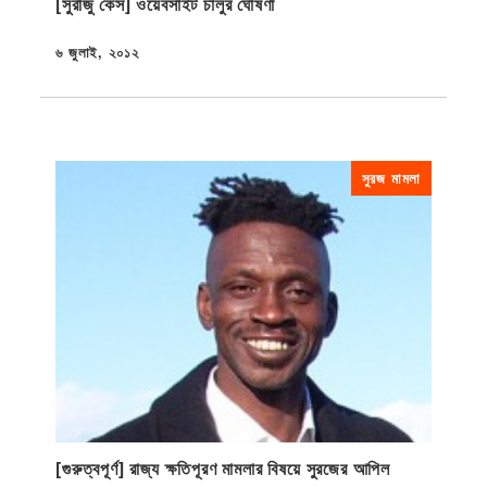
[সুরাজু কেস] ওয়েবসাইট চালুর ঘোষণা
৬ জুলাই, ২০১২
প্রকাশিত
সুরজ মামলা
[গুরুত্বপূর্ণ] রাজ্য ক্ষতিপূরণ মামলার বিষয়ে সুরজের আপিল