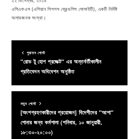
২২ ডিসেম্বর, ২০১৪
এপিএফএস (এশিয়ান পিপলস ফ্রেন্ডশিপ সোসাইটি), একটি নির্দিষ্ট
অলাভজনক সংস্থা।
পুরাতন পোস্ট
"রোড টু হোপ প্রজেক্ট" এর অন্তর্বর্তীকালীন
প্রতিবেদন অধিবেশন অনুষ্ঠিত
নতুন পোস্ট
[অংশগ্রহণকারীদের প্রয়োজন] বিদেশীদের "আশা"
শোনার জন্য কর্মশালা (শনিবার, ১০ জানুয়ারী,
১৮:৩০-২০:০০)