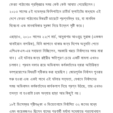
ফেরত পাঠানোর প্রক্রিয়ার সময় কেউ কেউ আঘাত পেয়েছিলেন।
২০১৩ সালের ৫ই নভেম্বর ফিলিপাইনে চার্টার্ড ফ্লাইটের মাধ্যমে এই
দেশে ফেরত পাঠানোর বিষয়টি ডায়েটে প্রশ্নবিদ্ধ হয়, যা মানবিক
বিবেচনা এবং মানবাধিকার সুরক্ষা নিয়ে উদ্বেগ সৃষ্টি করে।
এছাড়াও, ২০১০ সালের ২২শে মার্চ, আবুবাগার আওয়ুদু সুরাজ (একজন
ঘানাইয়ান নাগরিক), যিনি জাপানে থাকার জন্য বিশেষ অনুমতি পেতে
এপিএফএস-এর সহায়তা নিচ্ছিলেন, সরকারি খরচে নির্বাসনের সময় মারা
যান। এই ঘটনার জন্য রাষ্ট্রীয় ক্ষতিপূরণ চেয়ে একটি মামলা এখনও
চলমান। প্রথম দফার রায়ে অভিবাসন কর্মকর্তাদের দ্বারা অতিরিক্ত
বলপ্রয়োগের বিষয়টি স্বীকার করা হয়েছিল। জোরপূর্বক নির্বাসন পুনরায়
শুরু হওয়া এবং একই সাথে এই ঘটনার সত্যতা, যেখানে নির্বাসনের
সময় অভিবাসন কর্মকর্তাদের কার্যকলাপ নিয়ে প্রশ্ন উঠছে, তার এখনও
তদন্ত না হওয়াটা চরম অন্যায় ছাড়া আর কিছুই নয়।
১৮ই ডিসেম্বর শ্রীলঙ্কা ও ভিয়েতনামে নির্বাসিত ৩২ জনের মধ্যে
এমন কয়েকজনও ছিলেন যাদের শরণার্থী মর্যাদা সবেমাত্র প্রত্যাখ্যান