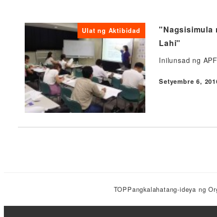
"Nagsisimula
Ulat ng Aktibidad
Lahi"
Inilunsad ng AP
Setyembre 6, 201
Nai-publish
TOP
Pangkalahatang-ideya ng Or