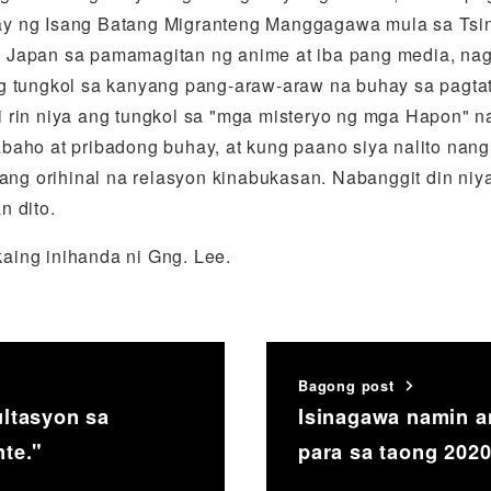
y ng Isang Batang Migranteng Manggagawa mula sa Tsina
 sa Japan sa pamamagitan ng anime at iba pang media, na
g tungkol sa kanyang pang-araw-araw na buhay sa pagta
 rin niya ang tungkol sa "mga misteryo ng mga Hapon" n
baho at pribadong buhay, at kung paano siya nalito na
lang orihinal na relasyon kinabukasan. Nabanggit din ni
n dito.
aing inihanda ni Gng. Lee.
Bagong post
ltasyon sa
Isinagawa namin 
te."
para sa taong 2020