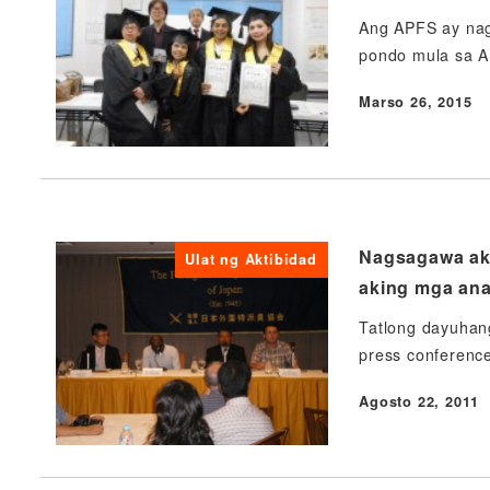
Ang APFS ay nag
pondo mula sa A
Marso 26, 2015
Nai-publish
Nagsagawa ako
Ulat ng Aktibidad
aking mga ana
Tatlong dayuhan
press conference
Agosto 22, 2011
Nai-publish