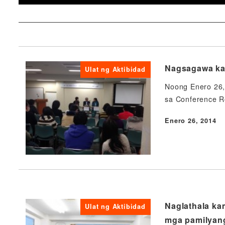
Nagsagawa ka
Ulat ng Aktibidad
Noong Enero 26,
sa Conference R
Enero 26, 2014
Nai-publish
Naglathala ka
Ulat ng Aktibidad
mga pamilyang