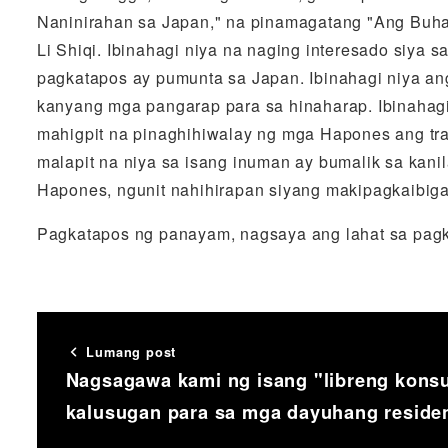
Naninirahan sa Japan," na pinamagatang "Ang Buha
Li Shiqi. Ibinahagi niya na naging interesado siya
pagkatapos ay pumunta sa Japan. Ibinahagi niya an
kanyang mga pangarap para sa hinaharap. Ibinahagi
mahigpit na pinaghihiwalay ng mga Hapones ang tra
malapit na niya sa isang inuman ay bumalik sa kani
Hapones, ngunit nahihirapan siyang makipagkaibiga
Pagkatapos ng panayam, nagsaya ang lahat sa pagk
Lumang post
Nagsagawa kami ng isang "libreng konsu
kalusugan para sa mga dayuhang residen