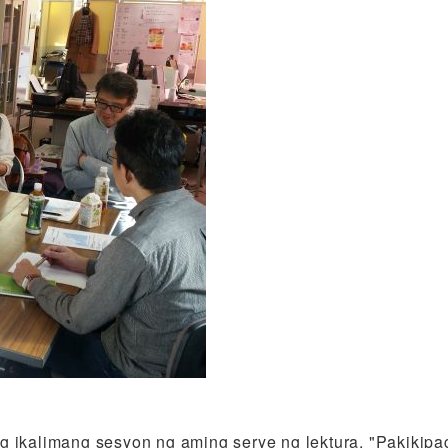
ng ikalimang sesyon ng aming serye ng lektura, "Pakik