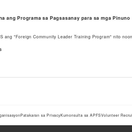
 na ang Programa sa Pagsasanay para sa mga Pinun
FS ang "Foreign Community Leader Training Program" nito noo
6
ganisasyon
Patakaran sa Privacy
Kumonsulta sa APFS
Volunteer Recru