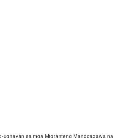
ipag-ugnayan sa mga Migranteng Manggagawa na