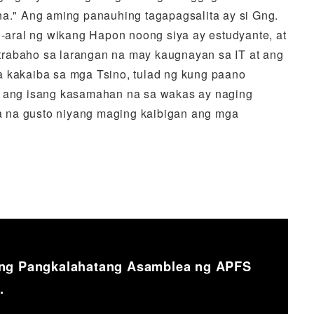
." Ang aming panauhing tagapagsalita ay si Gng.
g-aral ng wikang Hapon noong siya ay estudyante, at
trabaho sa larangan na may kaugnayan sa IT at ang
a kakaiba sa mga Tsino, tulad ng kung paano
ng ang isang kasamahan na sa wakas ay naging
ya na gusto niyang maging kaibigan ang mga
ang Pangkalahatang Asamblea ng APFS
.