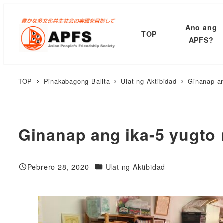
Lumaktaw
sa
Ano ang
TOP
pangunahing
APFS?
nilalaman
TOP
Pinakabagong Balita
Ulat ng Aktibidad
Ginanap an
Ginanap ang ika-5 yugto 
Mga Kategorya
Pebrero 28, 2020
Ulat ng Aktibidad
Nai-publish