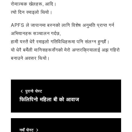
रोमाञ्चक खेलहरू, आदि।
त्यो दिन रमाइलो थियो।
APFS ले जापानमा बस्नको लागि विशेष अनुमति प्राप्त गर्न
अभियानहरू सञ्चालन गर्दछ,
हामी यस्तै धेरै रमाइलो गतिविधिहरूमा पनि संलग्न हुन्छौं।
यो धेरै बर्मेली मानिसहरूसँगको मेरो अन्तरक्रियालाई अझ गहिरो
बनाउने अवसर थियो।
पुरानो पोस्ट
फिलिपिनो महिला बी को आवाज
नयाँ पोस्ट