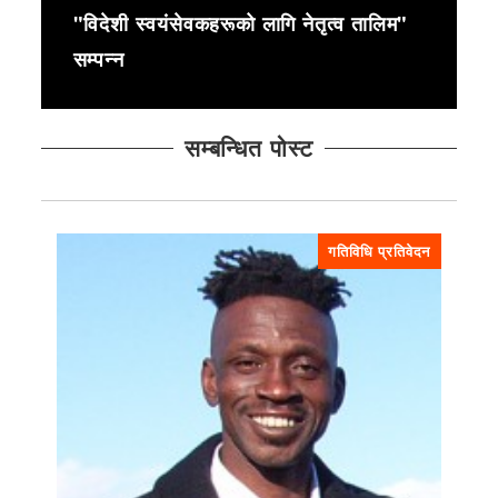
"विदेशी स्वयंसेवकहरूको लागि नेतृत्व तालिम"
सम्पन्न
सम्बन्धित पोस्ट
गतिविधि प्रतिवेदन