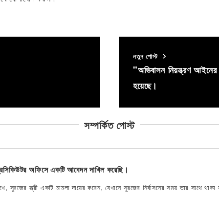
নতুন পোস্ট
"অভিবাসন নিয়ন্ত্রণ আইনের ভূ
হয়েছে।
সম্পর্কিত পোস্ট
প্রসিকিউটর অফিসে একটি আবেদন দাখিল করেছি।
, সুরজের স্ত্রী একটি মামলা দায়ের করেন, যেখানে সুরজের নির্বাসনের সময় তার সাথে থাকা