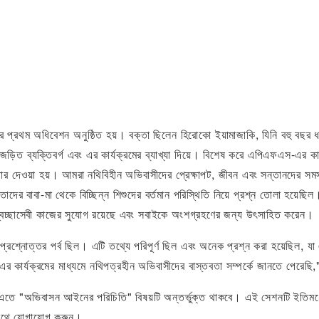
 প্রথম অধিবেশন অনুষ্ঠিত হয়। বক্তা ছিলেন হিরোকো ইয়ামাজাকি, যিনি বহু বছর
জড়িত ব্যক্তিবর্গ এবং এর কার্যক্রমের ব্যাখ্যা দিয়ে। বিশেষ করে এপিএফএস-এর
োর দেওয়া হয়। আমরা নথিবিহীন অভিবাসীদের প্রেক্ষাপট, জীবন এবং সন্তানদের স
তাদের বাবা-মা থেকে বিচ্ছিন্ন শিশুদের বর্তমান পরিস্থিতি নিয়ে প্রশ্ন তোলা হয
্বেচ্ছাসেবী কাজের সুযোগ রয়েছে এবং সবাইকে অংশগ্রহণের জন্য উৎসাহিত করেন।
প্রশ্নোত্তর পর্ব ছিল। এটি তথ্যে পরিপূর্ণ ছিল এবং অনেক প্রশ্ন করা হয়েছিল
ার্যক্রমের মাধ্যমে নথিপত্রহীন অভিবাসীদের বাস্তবতা সম্পর্কে জানতে পেরেছি,"
 এবং এতে "অভিবাসন আইনের পরিচিতি" বিষয়টি অন্তর্ভুক্ত থাকবে। এই সেশনটি ইতিম
সাথে যোগাযোগ করুন।