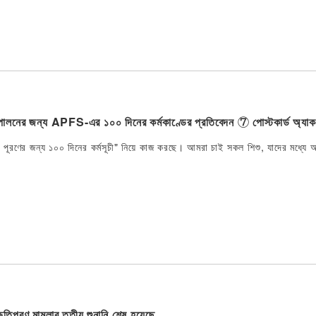
-পালনের জন্য APFS-এর ১০০ দিনের কর্মকাণ্ডের প্রতিবেদন ⑦ পোস্টকার্ড অ্যাকশ
পূরণের জন্য ১০০ দিনের কর্মসূচী" নিয়ে কাজ করছে। আমরা চাই সকল শিশু, যাদের মধ্যে অন
 ক্ষতিপূরণ মামলার তৃতীয় শুনানি শেষ হয়েছে