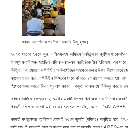
প্রথম পরামর্শদাতা প্রশিক্ষণ কোর্সের কিছু দৃশ্য।
২০২৩ সালের ২৫শে জুন, এপিএফএস অফিসে 'কাউন্সেলর প্রশিক্ষণ কোর্স'-এর
উপস্থাপনাটি শুরু হয়েছিল এপিএফএস-এর প্রতিষ্ঠাকালীন ইতিহাস, এর সাথে 
ভিত্তি এবং যেখানে নথিবিহীন অভিবাসীদের সহায়তা করার উপর বিশেষভাবে জ
প্রশ্নোত্তর পর্বে, নথিবিহীন শিশুদের সাথে কীভাবে যোগাযোগ করতে হয় এবং 
হিসেবে কাজ করতে দ্বিধা প্রকাশ করেন। বক্তা জানান যে বিভিন্ন ধরনের স
অধিবেশনটিতে বক্তার দেড় ঘণ্টার একটি উপস্থাপনা এবং ৩০ মিনিটের একটি 
পরবর্তী সমীক্ষায় আমরা এই ধরনের মতামত পেয়েছি, যেমন—"আমি APFS-এর ক
পরবর্তী কাউন্সেলর প্রশিক্ষণ কোর্সটি ২৩শে জুলাই (রবিবার) অনুষ্ঠিত হবে
তাই আপনি আগ্রহী হলে অনুগ্রহ করে যত তাড়াতাড়ি সম্ভব APFS-এর 