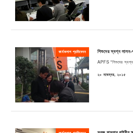
শিশুদের স্বপ্ন লালন
কার্যকলাপ প্রতিবেদন
APFS "শিশুদের স্বপ্ন 
২০ নভেম্বর, ২০১৫
প্রকাশিত
সুরজ মামলার রাষ্ট্রীয়